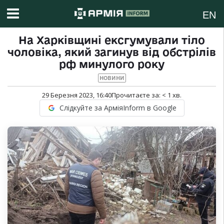
EN
На Харківщині ексгумували тіло
чоловіка, який загинув від обстрілів
рф минулого року
НОВИНИ
29 Березня 2023, 16:40
Прочитаєте за:
< 1
хв.
Слідкуйте за АрміяInform в Google