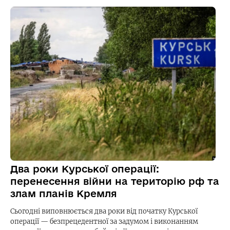
Два роки Курської операції:
перенесення війни на територію рф та
злам планів Кремля
Сьогодні виповнюється два роки від початку Курської
операції — безпрецедентної за задумом і виконанням