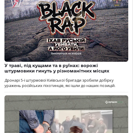
У траві, під кущами та в руїнах: ворожі
штурмовики гинуть у різноманітних місцях
Дронарі 5-ї штурмової Київської бригади зробили добірку
уражень російських піхотинців, які ішли до наших позицій.