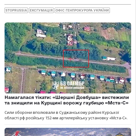
STOPRUSSIA
ЕКСГУМАЦІЯ
ОФІС ГЕНПРОКУРОРА УКРАЇНИ
Намагалася тікати: «Шершні Довбуша» вистежили
та знищили на Курщині ворожу гаубицю «Мста-С»
Сили оборони вполювали в Суджанському районі Курської
області рф російську 152-мм артилерійську установку «Мста-С».