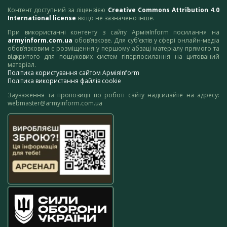
Контент доступний за ліцензією
Creative Commons Attribution 4.0
International license
якщо не зазначено інше.
При використанні контенту з сайту АрміяInform посилання на
armyinform.com.ua
обов’язкове. Для суб’єктів у сфері онлайн-медіа
обов’язковим є розміщення у першому абзаці матеріалу прямого та
відкритого для пошукових систем гіперпосилання на цитований
матеріал.
Політика користування сайтом АрміяInform
Політика використання файлів cookie
Зауваження та пропозиції по роботі сайту надсилайте на адресу:
webmaster@armyinform.com.ua