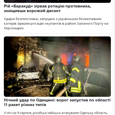
Рій «Баракуд» зірвав ротацію противника,
знищивши ворожий десант
Ударні безпілотники, запущені з українських безекіпажних
катерів зірвали ротацію окупантів в районі Залізного Порту на
Херсонщині.
Нічний удар по Одещині: ворог запустив по області
11 ракет різних типів
У ніч на 9 серпня, російські війська атакували Одеську область