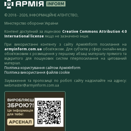
© 2018 - 2026, ІНФОРМАЦІЙНЕ АГЕНТСТВО,
Міністерство оборони України
Контент доступний за ліцензією
Creative Commons Attribution 4.0
International license
якщо не зазначено інше.
При використанні контенту з сайту АрміяInform посилання на
armyinform.com.ua
обов’язкове. Для суб’єктів у сфері онлайн-медіа
обов’язковим є розміщення у першому абзаці матеріалу прямого та
відкритого для пошукових систем гіперпосилання на цитований
матеріал.
Політика користування сайтом АрміяInform
Політика використання файлів cookie
Зауваження та пропозиції по роботі сайту надсилайте на адресу:
webmaster@armyinform.com.ua