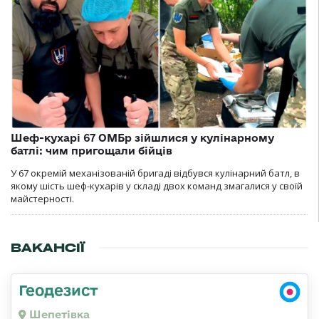
Шеф-кухарі 67 ОМБр зійшлися у кулінарному
батлі: чим пригощали бійців
У 67 окремій механізованій бригаді відбувся кулінарний батл, в
якому шість шеф-кухарів у складі двох команд змагалися у своїй
майстерності.
ВАКАНСІЇ
Геодезист
Шепетівка