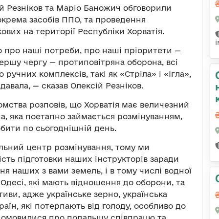
й Резніков та Маріо Баножич обговорили
окрема засобів ППО, та проведення
ових на території Республіки Хорватія.
о про наші потреби, про наші пріоритети —
ершу чергу — протиповітряна оборона, всі
 ручних комплексів, такі як «Стріла» і «Ігла»,
давала, — сказав Олексій Резніков.
омства розповів, що Хорватія має величезний
на, яка поетапно займається розмінуванням,
обити по сьогоднішній день.
альний центр розмінування, тому ми
ість підготовки наших інструкторів заради
я наших з вами земель, і в тому числі водної
в Одесі, які мають відношення до оборони, та
тиви, адже українське зерно, українська
аїн, які потерпають від голоду, особливо до
 домовилися про подальшу співпрацю та