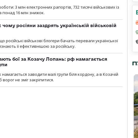
роботи: 3 млн електронних рапортів, 732 тисячі військових із
 понад 16 млн знижок.
: чому росіяни заздрять українській військовій
що російські військові блогери бачать переваги української
изнають її ефективнішою за російську.
ають бої за Козачу Лопань: рф намагається
П
упи
 намагається заводити малі групи біля кордону, а в Козачій
 ворог не зміг закріпитися.