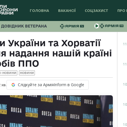
ГОЛОВНА
ВАКАНСІЇ
СОЦЗАХИСТ
ПРО 
ДОВІДНИК ВЕТЕРАНА
 України та Хорватії
11
я надання нашій країні
обів ППО
11
І НОВИНИ
НОВИНИ
10
Слідкуйте за АрміяInform в Google
2
хв.
10
10