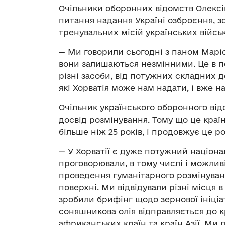
Очільники оборонних відомств Олексі
питання надання Україні озброєння, з
тренувальних місій українських військ
— Ми говорили сьогодні з паном Марі
вони залишаються незмінними. Це в п
різні засоби, від потужних складних до
які Хорватія може нам надати, і вже на
Очільник українського оборонного від
досвід розмінування. Тому що це краї
більше ніж 25 років, і продовжує це р
— У Хорватії є дуже потужний націон
проговорювали, в тому числі і можлив
проведення гуманітарного розмінуванн
поверхні. Ми відвідували різні місця 
зробили брифінг щодо зернової ініціа
соняшникова олія відправляється до кр
африканських країн та країн Азії. Ми