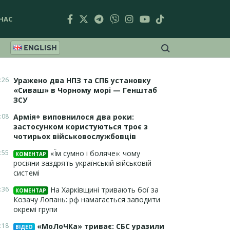
НАС
ENGLISH
:26
Уражено два НПЗ та СПБ установку
«Сиваш» в Чорному морі — Генштаб
ЗСУ
:08
Армія+ виповнилося два роки:
застосунком користуються троє з
чотирьох військовослужбовців
:55
«Їм сумно і боляче»: чому
КОМЕНТАР
росіяни заздрять українській військовій
системі
:36
На Харківщині тривають бої за
КОМЕНТАР
Козачу Лопань: рф намагається заводити
окремі групи
:18
«МоЛоЧКа» триває: СБС уразили
ВІДЕО