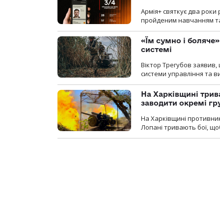
Армія+ святкує два роки 
пройденим навчанням та
«Їм сумно і боляче»
системі
Віктор Трегубов заявив, 
системи управління та в
На Харківщині трив
заводити окремі гр
На Харківщині противник
Лопані тривають бої, щоб