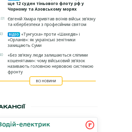
ще 12 суден тіньового флоту рф у
Чорному та Азовському морях
:01
Євгеній Хмара привітав воїнів військ зв’язку
та кібербезпеки з професійним святом
43
«Тунгуска» проти «Шахедів» і
ВІДЕО
«Орланів»: як українські зенітники
захищають Суми
40
«Без зв’язку люди залишаються сліпими
кошенятами»: чому військовий зв’язок
називають головною нервовою системою
фронту
ВСІ НОВИНИ
АКАНСІЇ
Водій-електрик