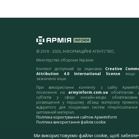
© 2018 - 2026, ІНФОРМАЦІЙНЕ АГЕНТСТВО,
Міністерство оборони України
Контент доступний за ліцензією
Creative Comm
Attribution 4.0 International license
якщо 
зазначено інше.
При використанні контенту з сайту АрміяInf
посилання на
armyinform.com.ua
обов’язкове. 
суб’єктів у сфері онлайн-медіа обов’язкови
розміщення у першому абзаці матеріалу прямого
відкритого для пошукових систем гіперпосилання
цитований матеріал.
Політика користування сайтом АрміяInform
Політика використання файлів cookie
Зауваження та пропозиції по роботі сайту надсилайте
Ми використовуємо файли cookie, щоб забезпе
адресу:
webmaster@armyinform.com.ua