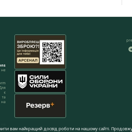
pr
ons
не
orm
Для
м є
 та
 на
 на
чити вам найкращий досвід роботи на нашому сайті. Продовжу