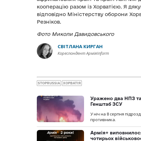
кооперацію разом із Хорватією. Я дяку
відповідно Міністерству оборони Хорват
Резніков.
Фото Миколи Давидовського
СВІТЛАНА КИРГАН
Кореспондент АрміяInform
STOPRUSSIA
ХОРВАТІЯ
Уражено два НПЗ та
Генштаб ЗСУ
У ніч на 8 серпня підроз
противника.
Армія+ виповнилося
чотирьох військов