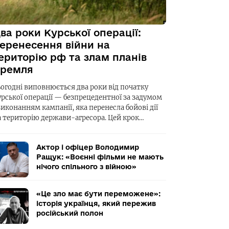
ва роки Курської операції:
еренесення війни на
ериторію рф та злам планів
ремля
ьогодні виповнюється два роки від початку
урської операції — безпрецедентної за задумом
виконанням кампанії, яка перенесла бойові дії
а територію держави-агресора. Цей крок…
Актор і офіцер Володимир
Ращук: «Воєнні фільми не мають
нічого спільного з війною»
«Це зло має бути переможене»:
історія українця, який пережив
російський полон