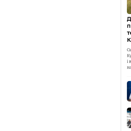
Д
п
т
К
С
К
і 
н