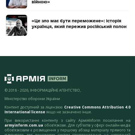
війною»
«Це зло має бути переможене»: історія
українця, який пережив російський полон
© 2018 - 2026, ІНФОРМАЦІЙНЕ АГЕНТСТВО,
Міністерство оборони України
Контент доступний за ліцензією
Creative Commons Attribution 4.0
International license
якщо не зазначено інше.
При використанні контенту з сайту АрміяInform посилання на
armyinform.com.ua
обов’язкове. Для суб’єктів у сфері онлайн-медіа
обов’язковим є розміщення у першому абзаці матеріалу прямого та
відкритого для пошукових систем гіперпосилання на цитований