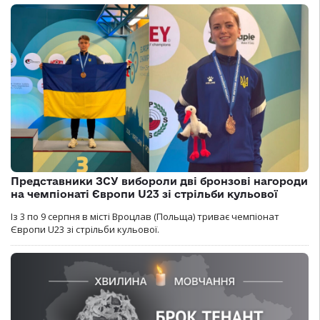
Представники ЗСУ вибороли дві бронзові нагороди
на чемпіонаті Європи U23 зі стрільби кульової
Із 3 по 9 серпня в місті Вроцлав (Польща) триває чемпіонат
Європи U23 зі стрільби кульової.