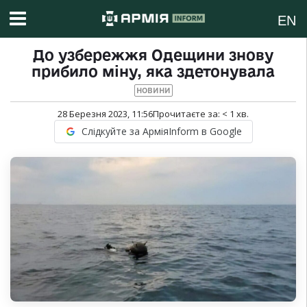
EN
До узбережжя Одещини знову
прибило міну, яка здетонувала
НОВИНИ
28 Березня 2023, 11:56
Прочитаєте за:
< 1
хв.
Слідкуйте за АрміяInform в Google