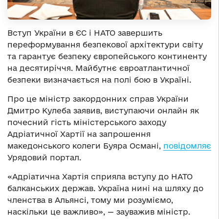
Вступ України в ЄС і НАТО завершить
переформування безпекової архітектури світу
та гарантує безпеку європейського континенту
на десятиріччя. Майбутнє євроатлантичної
безпеки визначається на полі бою в Україні.
Про це міністр закордонних справ України
Дмитро Кулеба заявив, виступаючи онлайн як
почесний гість міністерського заходу
Адріатичної Хартії на запрошення
македонського колеги Буяра Османі,
повідомляє
Урядовий портал.
«Адріатична Хартія сприяла вступу до НАТО
балканських держав. Україна нині на шляху до
членства в Альянсі, тому ми розуміємо,
наскільки це важливо», — зауважив міністр.