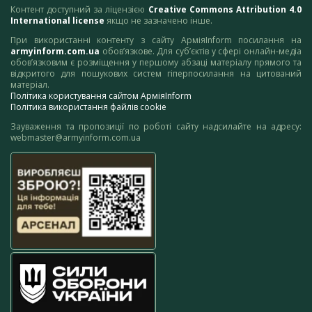
Контент доступний за ліцензією
Creative Commons Attribution 4.0
International license
якщо не зазначено інше.
При використанні контенту з сайту АрміяInform посилання на
armyinform.com.ua
обов’язкове. Для суб’єктів у сфері онлайн-медіа
обов’язковим є розміщення у першому абзаці матеріалу прямого та
відкритого для пошукових систем гіперпосилання на цитований
матеріал.
Політика користування сайтом АрміяInform
Політика використання файлів cookie
Зауваження та пропозиції по роботі сайту надсилайте на адресу:
webmaster@armyinform.com.ua