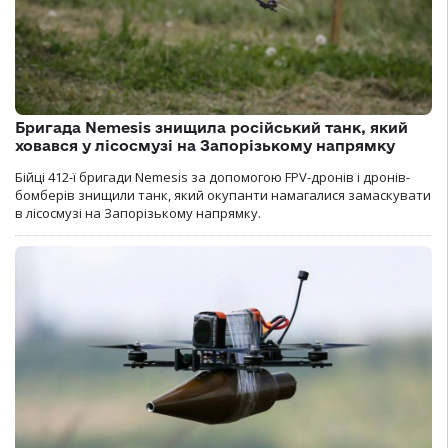
Бригада Nemesis знищила російський танк, який
ховався у лісосмузі на Запорізькому напрямку
Бійці 412-ї бригади Nemesis за допомогою FPV-дронів і дронів-
бомберів знищили танк, який окупанти намагалися замаскувати
в лісосмузі на Запорізькому напрямку.