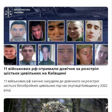
11 військових рф отримали довічне за розстріл
шістьох цивільних на Київщині
11 військових рф заочно засудили до довічного за розстріл
шістьох беззбройних цивільних під час окупації Київщини у 2022
році.