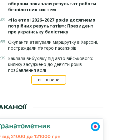
оборони показали результат роботи
безпілотних систем
:09
«На етапі 2026–2027 років досягнемо
потрібних результатів»: Президент
про українську балістику
:55
Окупанти атакували маршрутку в Херсоні,
постраждали п’ятеро пасажирів
:39
Заклала вибухівку під авто військового:
киянку засуджено до дев’яти років
позбавлення волі
ВСІ НОВИНИ
АКАНСІЇ
Гранатометник
від 21000 до 121000 грн