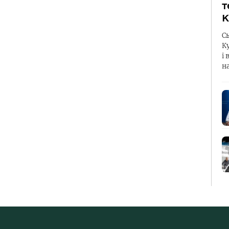
т
К
С
К
і 
н