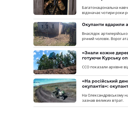
Багатонаціональна навча
відзначає чотири роки ро
Окупанти вдарили а
Внаслідок артилерійсько
річний чоловік. Ворог ат
«Знали кожне дерев
готуючи Курську о
ССО показали архівне від
«На російський ден
окупантів»: окупан
На Олександрівському на
зазнав великих втрат.