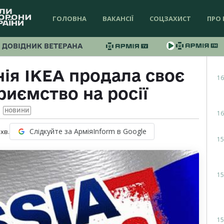
ГОЛОВНА
ВАКАНСІЇ
СОЦЗАХИСТ
ПРО 
ДОВІДНИК ВЕТЕРАНА
ія IKEA продала своє
16
риємство на росії
НОВИНИ
16
Слідкуйте за АрміяInform в Google
хв.
15
15
15