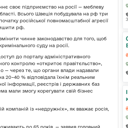
ннє своє підприємство на росії — меблеву
бласті. Всього Швеція побудувала на рф три
 початку російської повномасштабної агресії
лишити рф.
змінити чинне законодавство для того, щоб
римінального суду на росії.
доступ до порталу адміністративного
ного контролю «откритоє правітєльство»,
о — через те, що органи влади надавали
а 20–40 % відповідала їхнім реальним
ї інформації, реєстрів і державних баз
ема мали змогу корегувати свій бізнес
 компаній із «недружніх», як вважає росія,
доживають до 65 років, — заявив головний