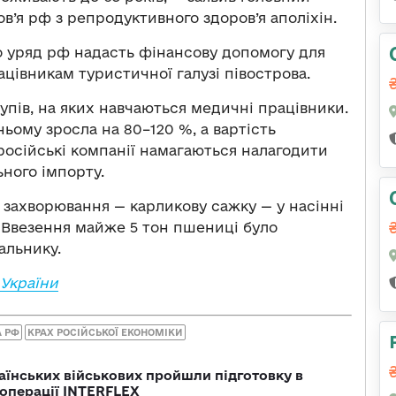
в’я рф з репродуктивного здоров’я аполіхін.
о уряд рф надасть фінансову допомогу для
цівникам туристичної галузі півострова.
рупів, на яких навчаються медичні працівники.
ньому зросла на 80–120 %, а вартість
 російські компанії намагаються налагодити
ного імпорту.
 захворювання — карликову сажку — у насінні
і. Ввезення майже 5 тон пшениці було
альнику.
 України
 РФ
КРАХ РОСІЙСЬКОЇ ЕКОНОМІКИ
раїнських військових пройшли підготовку в
операції INTERFLEX