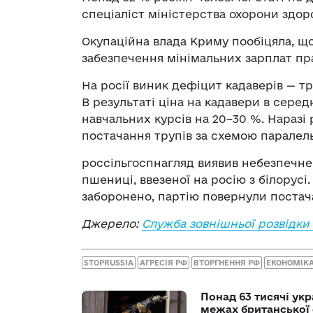
спеціаліст міністерства охорони здоро
Окупаційна влада Криму пообіцяла, щ
забезпечення мінімальних зарплат пра
На росії виник дефіцит кадаверів — т
В результаті ціна на кадавери в серед
навчальних курсів на 20–30 %. Наразі
постачання трупів за схемою паралель
россільгоспнагляд виявив небезпечне
пшениці, ввезеної на росію з білорус
заборонено, партію повернули постач
Джерело:
Служба зовнішньої розвідки
STOPRUSSIA
АГРЕСІЯ РФ
ВТОРГНЕННЯ РФ
ЕКОНОМІКА
Понад 63 тисячі ук
межах британської 