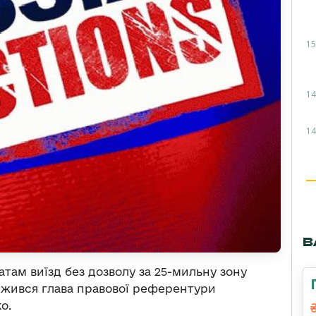
15
14
14
В
ам виїзд без дозволу за 25-мильну зону
ржився глава правової референтури
о.