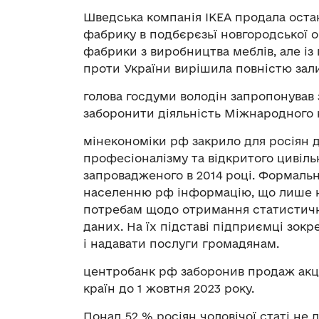
Шведська компанія IKEA продала оста
фабрику в подбєрєзьї новгородської о
фабрики з виробництва меблів, але із
проти України вирішила повністю за
голова госдуми володін запропонував 
заборонити діяльність Міжнародного к
мінекономіки рф закрило для росіян 
професіоналізму та відкритого цивіль
запровадженого в 2014 році. Формальн
населенню рф інформацію, що лише н
потребам щодо отримання статистично
даних. На їх підставі підприємці зокр
і надавати послуги громадянам.
центробанк рф заборонив продаж акцій
країн до 1 жовтня 2023 року.
Понад 52 % росіян чоловічої статі не 