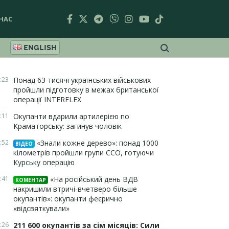
НАС
ENGLISH
:23
Понад 63 тисячі українських військових
пройшли підготовку в межах британської
операції INTERFLEX
:11
Окупанти вдарили артилерією по
Краматорську: загинув чоловік
:52
«Знали кожне дерево»: понад 1000
ВІДЕО
кілометрів пройшли групи ССО, готуючи
Курську операцію
:41
«На російський день ВДВ
КОМЕНТАР
накришили втричі-вчетверо більше
окупантів»: окупанти феєрично
«відсвяткували»
:26
211 600 окупантів за сім місяців: Сили