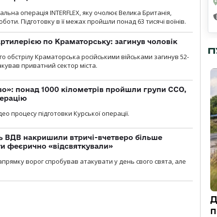
льна операція INTERFLEX, яку очолює Велика Британія,
боти. Підготовку в її межах пройшли понад 63 тисячі воїнів.
ртилерією по Краматорську: загинув чоловік
П
го обстрілу Краматорська російськими військами загинув 52-
акував приватний сектор міста.
о»: понад 1000 кілометрів пройшли групи ССО,
перацію
ео процесу підготовки Курської операції.
ь ВДВ накришили втричі-вчетверо більше
ти феєрично «відсвяткували»
прямку ворог спробував атакувати у день свого свята, але
Д
п