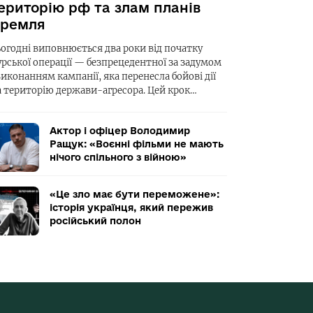
ериторію рф та злам планів
ремля
ьогодні виповнюється два роки від початку
урської операції — безпрецедентної за задумом
виконанням кампанії, яка перенесла бойові дії
а територію держави-агресора. Цей крок…
Актор і офіцер Володимир
Ращук: «Воєнні фільми не мають
нічого спільного з війною»
«Це зло має бути переможене»:
історія українця, який пережив
російський полон