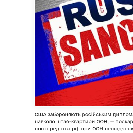
США забороняють російським дипломат
навколо штаб-квартири ООН, — поска
постпредства рф при ООН леонідченк