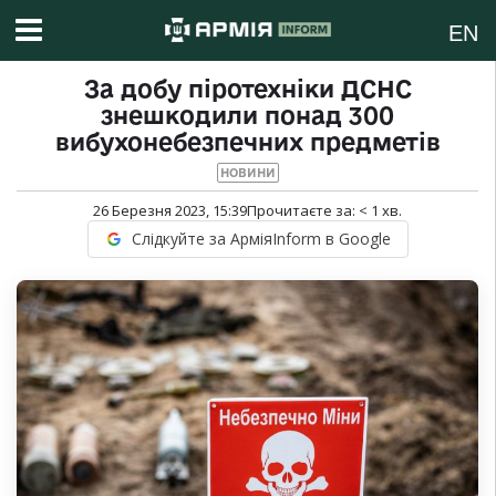
EN
За добу піротехніки ДСНС
знешкодили понад 300
вибухонебезпечних предметів
НОВИНИ
26 Березня 2023, 15:39
Прочитаєте за:
< 1
хв.
Слідкуйте за АрміяInform в Google