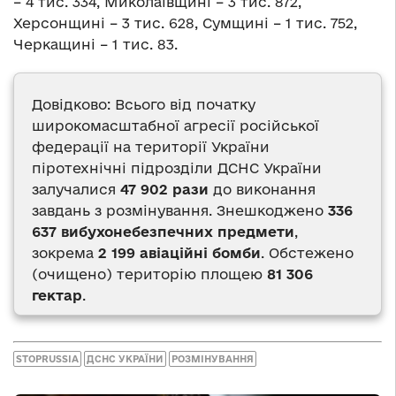
– 4 тис. 334, Миколаївщині – 3 тис. 872,
Херсонщині – 3 тис. 628, Сумщині – 1 тис. 752,
Черкащині – 1 тис. 83.
Довідково: Всього від початку
широкомасштабної агресії російської
федерації на території України
піротехнічні підрозділи ДСНС України
залучалися
47 902 рази
до виконання
завдань з розмінування. Знешкоджено
336
637 вибухонебезпечних предмети
,
зокрема
2 199 авіаційні бомби
. Обстежено
(очищено) територію площею
81 306
гектар
.
STOPRUSSIA
ДСНС УКРАЇНИ
РОЗМІНУВАННЯ