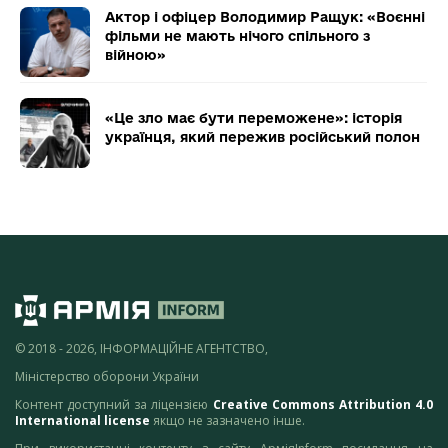
Актор і офіцер Володимир Ращук: «Воєнні
фільми не мають нічого спільного з
війною»
«Це зло має бути переможене»: історія
українця, який пережив російський полон
© 2018 - 2026, ІНФОРМАЦІЙНЕ АГЕНТСТВО,
Міністерство оборони України
Контент доступний за ліцензією
Creative Commons Attribution 4.0
International license
якщо не зазначено інше.