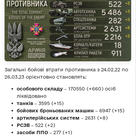
Загальні бойові втрати противника з 24.02.22 по
26.03.23 орієнтовно становлять:
особового складу ‒
170550 (+660) осіб
ліквідовано
танків ‒
3595 (+15)
бойових броньованих машин ‒
6947 (+15)
артилерійських систем ‒
2631 (+8)
РСЗВ ‒
522 (+2)
засоби ППО ‒
277 (+1)