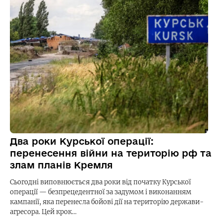
Два роки Курської операції:
перенесення війни на територію рф та
злам планів Кремля
Сьогодні виповнюється два роки від початку Курської
операції — безпрецедентної за задумом і виконанням
кампанії, яка перенесла бойові дії на територію держави-
агресора. Цей крок…