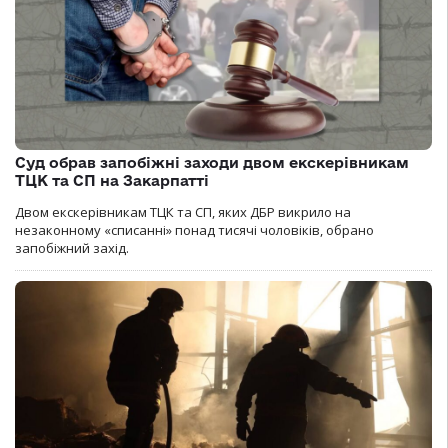
Суд обрав запобіжні заходи двом екскерівникам
ТЦК та СП на Закарпатті
Двом екскерівникам ТЦК та СП, яких ДБР викрило на
незаконному «списанні» понад тисячі чоловіків, обрано
запобіжний захід.