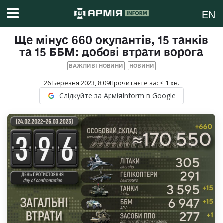
EN
Ще мінус 660 окупантів, 15 танків
та 15 ББМ: добові втрати ворога
ВАЖЛИВІ НОВИНИ
НОВИНИ
26 Березня 2023, 8:09
Прочитаєте за:
< 1
хв.
Слідкуйте за АрміяInform в Google