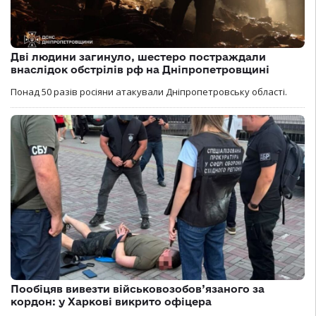
Дві людини загинуло, шестеро постраждали
внаслідок обстрілів рф на Дніпропетровщині
Понад 50 разів росіяни атакували Дніпропетровську області.
Пообіцяв вивезти військовозобов’язаного за
кордон: у Харкові викрито офіцера