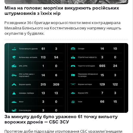
Міна на голови: морпіхи викурюють російських
штурмовиків з їхніх нір
Розвідники 36-ї бригади морської піхоти імені контрадмірала
Михайла Білінського на Костянтинівському напрямку нищать
окупантів у будівлях.
За минулу добу було уражено 61 точку вильоту
ворожих дронів — СБС ЗСУ
Протягом доби підрозділи угруповання СБС уразили/знищили