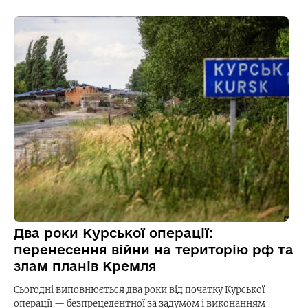
Два роки Курської операції:
перенесення війни на територію рф та
злам планів Кремля
Сьогодні виповнюється два роки від початку Курської
операції — безпрецедентної за задумом і виконанням