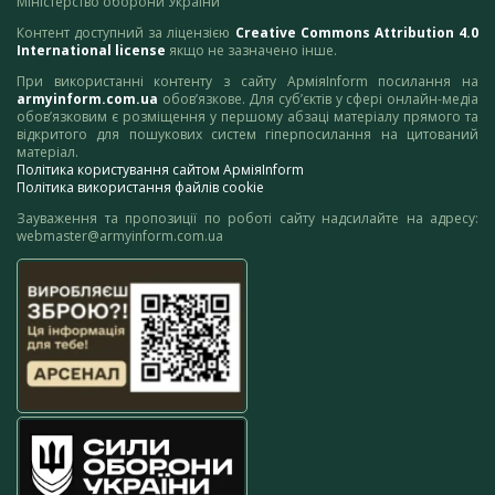
Міністерство оборони України
Контент доступний за ліцензією
Creative Commons Attribution 4.0
International license
якщо не зазначено інше.
При використанні контенту з сайту АрміяInform посилання на
armyinform.com.ua
обов’язкове. Для суб’єктів у сфері онлайн-медіа
обов’язковим є розміщення у першому абзаці матеріалу прямого та
відкритого для пошукових систем гіперпосилання на цитований
матеріал.
Політика користування сайтом АрміяInform
Політика використання файлів cookie
Зауваження та пропозиції по роботі сайту надсилайте на адресу:
webmaster@armyinform.com.ua