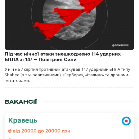
Під час нічної атаки знешкоджено 114 ударних
БПЛА зі 147 — Повітряні Сили
У ніч на 7 серпня противник атакував 147 ударними БПЛА типу
Shahed (в т.ч. реактивними), «Гербера», «Італмас» та дронами-
імітаторами.
ВАКАНСІЇ
Кравець
від 20000 до 20000 грн