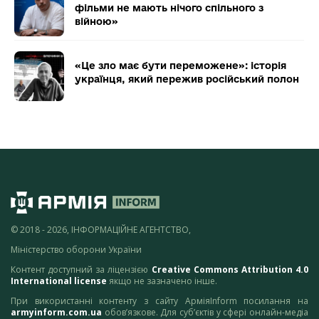
фільми не мають нічого спільного з
війною»
«Це зло має бути переможене»: історія
українця, який пережив російський полон
© 2018 - 2026, ІНФОРМАЦІЙНЕ АГЕНТСТВО,
Міністерство оборони України
Контент доступний за ліцензією
Creative Commons Attribution 4.0
International license
якщо не зазначено інше.
При використанні контенту з сайту АрміяInform посилання на
armyinform.com.ua
обов’язкове. Для суб’єктів у сфері онлайн-медіа