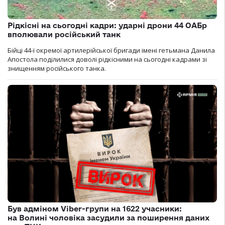
Рідкісні на сьогодні кадри: ударні дрони 44 ОАБр
вполювали російський танк
Бійці 44-ї окремої артилерійської бригади імені гетьмана Данила
Апостола поділилися доволі рідкісними на сьогодні кадрами зі
знищенням російського танка.
Був адміном Viber-групи на 1622 учасники:
на Волині чоловіка засудили за поширення даних