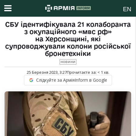
EN
СБУ ідентифікувала 21 колаборанта
з окупаційного «мвс рф»
на Херсонщині, які
супроводжували колони російської
бронетехніки
НОВИНИ
25 Березня 2023, 3:27
Прочитаєте за:
< 1
хв.
Слідкуйте за АрміяInform в Google