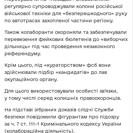
регулярно супроводжували колони російської
військової техніки для «безперешкодного» руху
по автотрасах захопленої частини регіону.
Також колаборанти охороняли та забезпечували
перевезення фейкових бюлетенів до «виборчих
дільниць» під час проведення незаконного
референдуму.
Крім цього, під «кураторством» фсб вони
здійснювали підбір «кандидатів» до лав
окупаційного органу.
Для цього використовували особисті зв’язки,
у тому числі серед колишніх правоохоронців.
На підставі зібраних доказів слідчі Служби
безпеки повідомили фігурантам про підозру
за ч. 7 ст. 111-1 Кримінального кодексу України
(колабораційна діяльність).