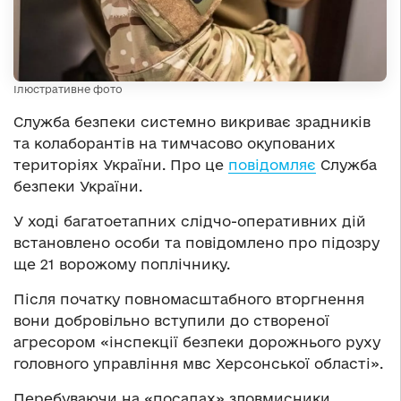
Ілюстративне фото
Служба безпеки системно викриває зрадників
та колаборантів на тимчасово окупованих
територіях України. Про це
повідомляє
Служба
безпеки України.
У ході багатоетапних слідчо-оперативних дій
встановлено особи та повідомлено про підозру
ще 21 ворожому поплічнику.
Після початку повномасштабного вторгнення
вони добровільно вступили до створеної
агресором «інспекції безпеки дорожнього руху
головного управління мвс Херсонської області».
Перебуваючи на «посадах» зловмисники