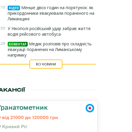
:10
Менше двох годин на порятунок: як
ВІДЕО
прикордонники евакуювали пораненого на
Лиманщині
:50
У Нікополі російський удар забрав життя
водія рейсового автобуса
:29
Медик розповів про складність
КОМЕНТАР
евакуації поранених на Лиманському
напрямку
ВСІ НОВИНИ
АКАНСІЇ
Гранатометник
від 21000 до 120000 грн
Кривий Ріг