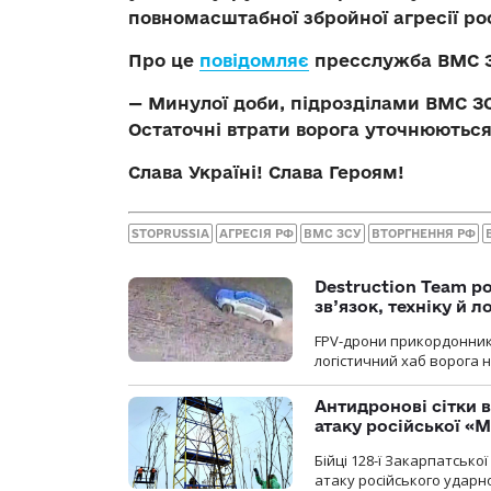
повномасштабної збройної агресії рос
Про це
повідомляє
пресслужба ВМС З
— Минулої доби, підрозділами ВМС ЗС
Остаточні втрати ворога уточнюються
Слава Україні! Слава Героям!
STOPRUSSIA
АГРЕСІЯ РФ
ВМС ЗСУ
ВТОРГНЕННЯ РФ
Destruction Team р
зв’язок, техніку й л
FPV-дрони прикордонників
логістичний хаб ворога 
Антидронові сітки в
атаку російської «М
Бійці 128-ї Закарпатсько
атаку російського ударн