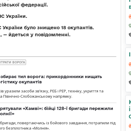
ійської федерації.
С України.
 України було знищено 18 окупантів.
, — йдеться у повідомленні.
ВТРАТИ ВОРОГА
озбирає тил ворога: прикордонники нищать
огістику окупантів
 уразили засоби зв’язку, РЕБ і РЕР, техніку, укриття та
на Північно-Слобожанському напрямку.
рятували «Хамві»: бійці 128-ї бригади пережили
олнії»
ї бригади, повертаючись із бойового завдання, потрапили під
ого безпілотника «Молнія».