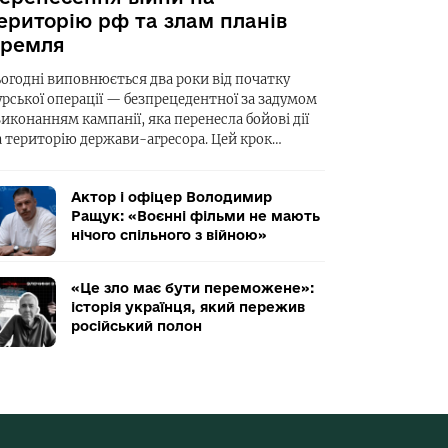
ериторію рф та злам планів
ремля
ьогодні виповнюється два роки від початку
урської операції — безпрецедентної за задумом
виконанням кампанії, яка перенесла бойові дії
а територію держави-агресора. Цей крок…
Актор і офіцер Володимир
Ращук: «Воєнні фільми не мають
нічого спільного з війною»
«Це зло має бути переможене»:
історія українця, який пережив
російський полон