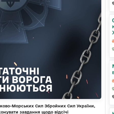
ськово-Морських Сил Збройних Сил України,
онувати завдання щодо відсічі