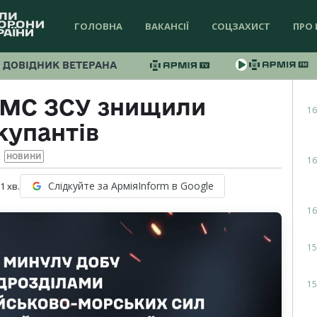
ГОЛОВНА
ВАКАНСІЇ
СОЦЗАХИСТ
ПРО 
ДОВІДНИК ВЕТЕРАНА
ВМС ЗСУ знищили
16
купантів
НОВИНИ
16
Слідкуйте за АрміяInform в Google
 1
хв.
16
15
15