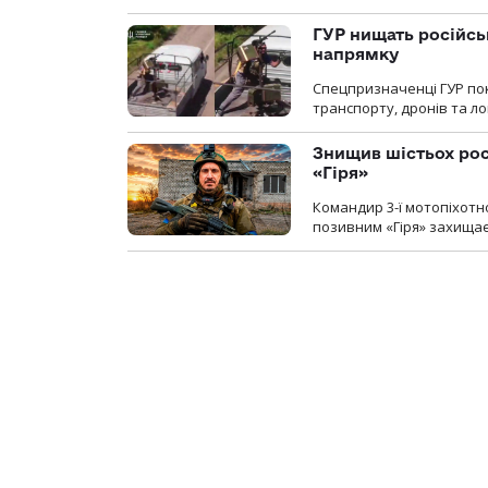
ГУР нищать російськ
напрямку
Спецпризначенці ГУР пок
транспорту, дронів та ло
Знищив шістьох росі
«Гіря»
Командир 3-ї мотопіхотно
позивним «Гіря» захищає