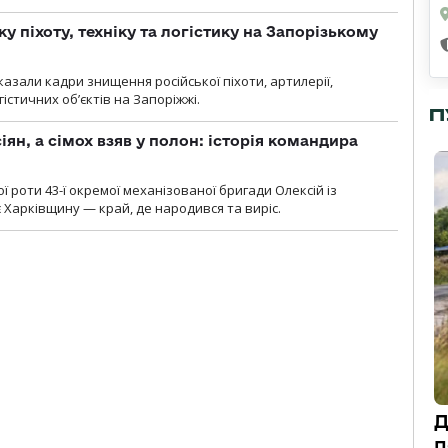
у піхоту, техніку та логістику на Запорізькому
азали кадри знищення російської піхоти, артилерії,
гістичних об’єктів на Запоріжжі.
П
ян, а сімох взяв у полон: історія командира
ї роти 43-ї окремої механізованої бригади Олексій із
 Харківщину — край, де народився та виріс.
Д
п