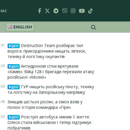
НАС
ENGLISH
:47
Destruction Team розбирає тил
ВІДЕО
ворога: прикордонники нищать зв’язок,
техніку й логістику окупантів
:26
Антидронові сітки врятували
ВІДЕО
«Хамві»: бійці 128-ї бригади пережили атаку
російської «Молнії»
:09
ГУР нищать російську піхоту, техніку
ВІДЕО
та логістику на Запорізькому напрямку
:48
Знищив шістьох росіян, а сімох взяв у
полон: історія командира «Гіря»
:30
Розстріл автобуса змінив її життя:
ВІДЕО
Олеся стала військовою і тепер підтримує
побратимів