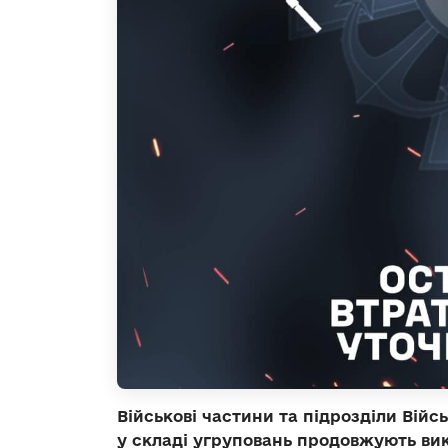
Військові частини та підрозділи Вій
у складі угруповань продовжують вик