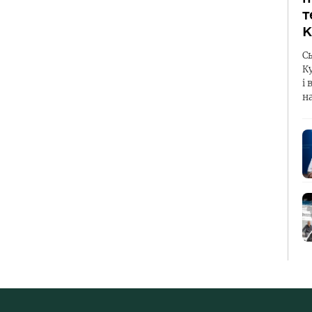
т
К
С
К
і 
н