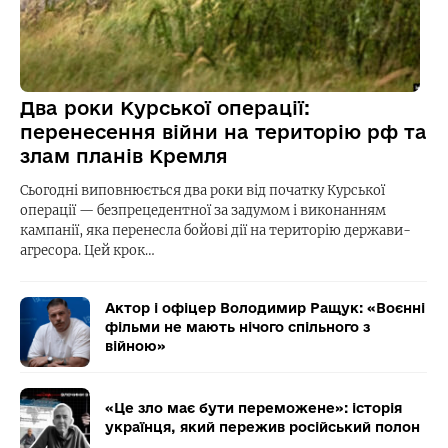
Два роки Курської операції:
перенесення війни на територію рф та
злам планів Кремля
Сьогодні виповнюється два роки від початку Курської
операції — безпрецедентної за задумом і виконанням
кампанії, яка перенесла бойові дії на територію держави-
агресора. Цей крок…
Актор і офіцер Володимир Ращук: «Воєнні
фільми не мають нічого спільного з
війною»
«Це зло має бути переможене»: історія
українця, який пережив російський полон