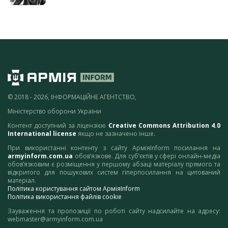
© 2018 - 2026, ІНФОРМАЦІЙНЕ АГЕНТСТВО,
Міністерство оборони України
Контент доступний за ліцензією
Creative Commons Attribution 4.0
International license
якщо не зазначено інше.
При використанні контенту з сайту АрміяInform посилання на
armyinform.com.ua
обов’язкове. Для суб’єктів у сфері онлайн-медіа
обов’язковим є розміщення у першому абзаці матеріалу прямого та
відкритого для пошукових систем гіперпосилання на цитований
матеріал.
Політика користування сайтом АрміяInform
Політика використання файлів cookie
Зауваження та пропозиції по роботі сайту надсилайте на адресу:
webmaster@armyinform.com.ua