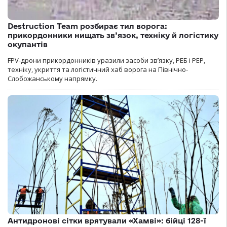
Destruction Team розбирає тил ворога:
прикордонники нищать зв’язок, техніку й логістику
окупантів
FPV-дрони прикордонників уразили засоби зв’язку, РЕБ і РЕР,
техніку, укриття та логістичний хаб ворога на Північно-
Слобожанському напрямку.
Антидронові сітки врятували «Хамві»: бійці 128-ї