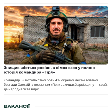
Знищив шістьох росіян, а сімох взяв у полон:
історія командира «Гіря»
Командир 3-ї мотопіхотної роти 43-ї окремої механізованої
бригади Олексій із позивним «Гіря» захищає Харківщину — край,
де народився та виріс.
ВАКАНСІЇ