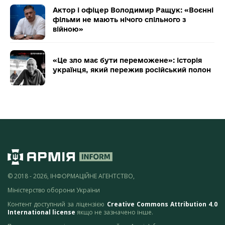
Актор і офіцер Володимир Ращук: «Воєнні
фільми не мають нічого спільного з
війною»
«Це зло має бути переможене»: історія
українця, який пережив російський полон
© 2018 - 2026, ІНФОРМАЦІЙНЕ АГЕНТСТВО,
Міністерство оборони України
Контент доступний за ліцензією
Creative Commons Attribution 4.0
International license
якщо не зазначено інше.