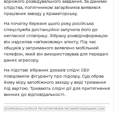
ворожого розвідувального завдання. За даними
слідства, поплічником загарбників виявився
працівник заводу у Краматорську.
На початку березня цього року російська
спецслужба дистанційно залучила його до
негласної співпраці. Зібрану розвідінформацію
він надсилав «зв’язковому» агенту. Під час
обшуків у затриманого виявлено мобільний
телефон, який він використовував для передачі
даних агресору.
На підставі зібраних доказів слідчі СБУ
повідомили фігуранту про підозру. Суд обрав
йому міру запобіжного заходу у виді тримання
під вартою. Тривають слідчі дії для притягнення
винних до відповідальності.
STOPRUSSIA
АГРЕСІЯ РФ
ВТОРГНЕННЯ РФ
КОРЕГУВАЛЬНИК
СБУ