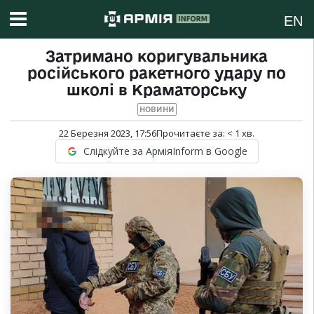
EN
Затримано коригувальника
російського ракетного удару по
школі в Краматорську
НОВИНИ
22 Березня 2023, 17:56
Прочитаєте за:
< 1
хв.
Слідкуйте за АрміяInform в Google