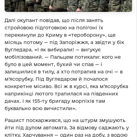
Далі окупант повідав, що після занять
стройовою підготовкою на полігоні їх
перекинули до Криму в «тероборону», ще
місяць потому — під Запоріжжя, а звідти у бік
Вугледара. «І як вибирали! — вигукує
мобілізований. — Пальцем потикали: кого не
було в цей момент, бухий чи спав — і
залишилися в тилу, а хто потрапив на очі — в
м’ясорубку. Під Вугледаром й почалося
конкретне місиво. Всі ж в курсі, яка м’ясорубка
наприкінці лютого трапилася на південних
дачах. І як 155-ту бригаду морпіхів там
буквально всю вичистили».
Рашист поскаржився, що на штурм змушують
йти під дулом автомата. За відмову саджають у
клітку. Харчування — один раз на добу, з водою