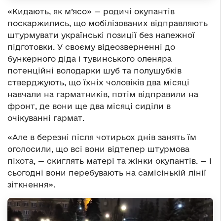
«Кидають, як м’ясо» — родичі окупантів
поскаржились, що мобілізованих відправляють
штурмувати українські позиції без належної
підготовки. У своєму відеозверненні до
бункерного діда і тувинського оленяра
потенційні володарки шуб та полушубків
стверджують, що їхніх чоловіків два місяці
навчали на гарматників, потім відправили на
фронт, де вони ще два місяці сиділи в
очікуванні гармат.
«Але в березні після чотирьох днів занять їм
оголосили, що всі вони відтепер штурмова
піхота, — скиглять матері та жінки окупантів. — І
сьогодні вони перебувають на самісінькій лінії
зіткнення».