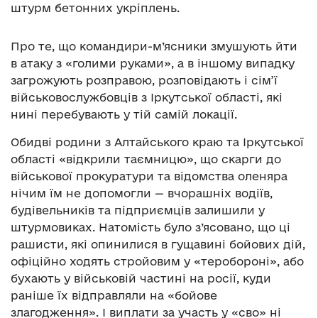
штурм бетонних укріплень.
Про те, що командири-м’ясники змушують йти
в атаку з «голими руками», а в іншому випадку
загрожують розправою, розповідають і сім’ї
військовослужбовців з Іркутської області, які
нині перебувають у тій самій локації.
Обидві родини з Алтайського краю та Іркутської
області «відкрили таємницю», що скарги до
військової прокуратури та відомства оленяра
нічим їм не допомогли — вчорашніх водіїв,
будівельників та підприємців залишили у
штурмовиках. Натомість було з’ясовано, що ці
рашисти, які опинилися в гущавині бойових дій,
офіційно ходять стройовим у «теробороні», або
бухають у військовій частині на росії, куди
раніше їх відправляли на «бойове
злагодження». І виплати за участь у «сво» ні