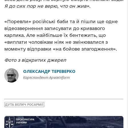
Я до сих пор не верю, что он жив».
«Поревли» російські баби та й пішли ще одне
відеозвернення записувати до кривавого
карлика. Але найбільше їх бентежить, що
«виплати чоловікам ніяк не змінювалися з
моменту відправки «на бойове злагодження».
Фото з відкритих джерел
ОЛЕКСАНДР ТЕРЕВЕРКО
Кореспондент АрміяInform
ДУТА ВЕЛИЧ РОСАРМІЇ