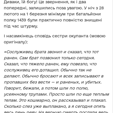
Диваки, їй богу! Це звернення, як і два
попередні, залишились поза увагою. У ніч з 28
лютого на 1 березня мінімум три батальйони
полку 1439 були практично повністю знищені
під час штурму.
І насамкінець сповідь сестри окупанта (мовою
оригіналу):
«Сослуживец брата звонил и сказал, что тот
ранен. Сам брат позвонил только сегодня.
Сказал, что тяжело ранен, ему повезло, что
сослуживец его дотащил. Обычно так не
делают. Обычно бросают и всех записывают в
пропавших без вести — и раненых, и убитых.
Говорит, бежали, а потом шли по полю,
усеянному трупами. Просто шли по еще теплым
телам. Это кошмарно, он рассказывал и плакал.
Сколько слез уже выплакано, а я сегодня опять
весь день реву. На верную смерть послали ведь.