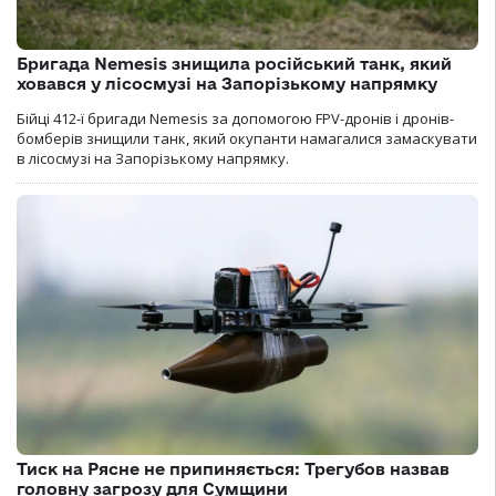
Бригада Nemesis знищила російський танк, який
ховався у лісосмузі на Запорізькому напрямку
Бійці 412-ї бригади Nemesis за допомогою FPV-дронів і дронів-
бомберів знищили танк, який окупанти намагалися замаскувати
в лісосмузі на Запорізькому напрямку.
Тиск на Рясне не припиняється: Трегубов назвав
головну загрозу для Сумщини