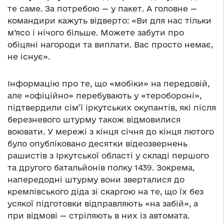
те саме. За потребою — у пакет. А головне —
командири кажуть відверто: «Ви для нас тільки
м’ясо і нічого більше. Можете забути про
обіцяні нагороди та виплати. Вас просто немає,
не існує».
Інформацію про те, що «мобіки» на передовій,
але «офіційно» перебувають у «теробороні»,
підтвердили сім’ї іркутських окупантів, які після
березневого штурму також відмовилися
воювати. У мережі з кінця січня до кінця лютого
було опубліковано десятки відеозвернень
рашистів з Іркутської області у складі першого
та другого батальйонів полку 1439. Зокрема,
напередодні штурму вони зверталися до
кремлівського діда зі скаргою на те, що їх без
усякої підготовки відправляють «на забій», а
при відмові — стріляють в них із автомата.