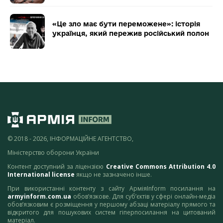
«Це зло має бути переможене»: історія
українця, який пережив російський полон
© 2018 - 2026, ІНФОРМАЦІЙНЕ АГЕНТСТВО,
Міністерство оборони України
Контент доступний за ліцензією
Creative Commons Attribution 4.0
International license
якщо не зазначено інше.
При використанні контенту з сайту АрміяInform посилання на
armyinform.com.ua
обов’язкове. Для суб’єктів у сфері онлайн-медіа
обов’язковим є розміщення у першому абзаці матеріалу прямого та
відкритого для пошукових систем гіперпосилання на цитований
матеріал.