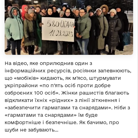
На відео, яке оприлюднив один з
інформаційних ресурсів, росіянки запевнюють,
що «мобіків» кидають, як м’ясо, штурмувати
укріпрайони «по п’ять осіб проти добре
озброєних 100 осіб». Жінки рашистів благають
відкликати їхніх «рідних» з лінії зіткнення і
«забезпечити гарматами та снарядами». Ніби з
«гарматами та снарядами» їм буде
комфортніше і безпечніше. Як бачимо, про
шуби не забувають…