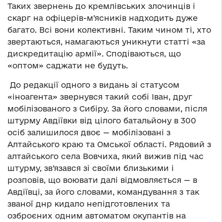
Таких звернень до кремлівських злочинців і
скарг на офіцерів-м’ясників надходить дуже
багато. Всі вони колективні. Таким чином ті, хто
звертаються, намагаються уникнути статті «за
дискредитацію армії». Сподіваються, що
«оптом» саджати не будуть.
До редакції одного з видань зі статусом
«іноагента» звернувся такий собі Іван, друг
мобілізованого з Сибіру. За його словами, після
штурму Авдіївки від цілого батальйону в 300
осіб залишилося двоє — мобілізовані з
Алтайського краю та Омської області. Рядовий з
алтайського села Вовчиха, який вижив під час
штурму, зв’язався зі своїми близькими і
розповів, що воювати далі відмовляється — в
Авдіївці, за його словами, командування з так
званої днр кидало непідготовлених та
озброєних одним автоматом окупантів на