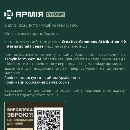
© 2018 - 2026, ІНФОРМАЦІЙНЕ АГЕНТСТВО,
Міністерство оборони України
Контент доступний за ліцензією
Creative Commons Attribution 4.0
International license
якщо не зазначено інше.
При використанні контенту з сайту АрміяInform посилання на
armyinform.com.ua
обов’язкове. Для суб’єктів у сфері онлайн-медіа
обов’язковим є розміщення у першому абзаці матеріалу прямого та
відкритого для пошукових систем гіперпосилання на цитований
матеріал.
Політика користування сайтом АрміяInform
Політика використання файлів cookie
Зауваження та пропозиції по роботі сайту надсилайте на адресу:
webmaster@armyinform.com.ua