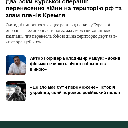
Два роки Курської операції:
перенесення війни на територію рф та
злам планів Кремля
Сьогодні виповнюється два роки від початку Курської
операції — безпрецедентної за задумом і виконанням
кампанії, яка перенесла бойові дії на територію держави-
агресора. Цей крок…
Актор і офіцер Володимир Ращук: «Воєнні
фільми не мають нічого спільного з
війною»
«Це зло має бути переможене»: історія
українця, який пережив російський полон