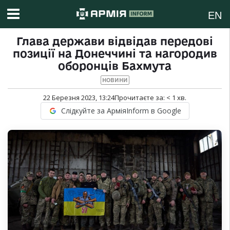
EN
Глава держави відвідав передові
позиції на Донеччині та нагородив
оборонців Бахмута
НОВИНИ
22 Березня 2023, 13:24
Прочитаєте за:
< 1
хв.
Слідкуйте за АрміяInform в Google