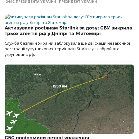
ОФІС ПРЕЗИДЕНТА УКРАЇНИ
ПРЕЗИДЕНТ УКРАЇНИ
Активувала росіянам Starlink за дозу: СБУ викрила
трьох агентів рф у Дніпрі та Житомирі
Служба безпеки України заблокувала ще дві схеми незаконної
реєстрації супутникових терміналів Starlink для збройних
угруповань рф.
СБС повідомили деталі ураження