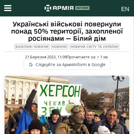
EN
Українські військові повернули
понад 50% території, захопленої
росіянами — Білий дім
ВАЖЛИВІ НОВИНИ
НОВИНИ
НОВИНИ СВІТУ ТА УКРАЇНИ
21 Березня 2023, 11:09
Прочитаєте за:
< 1
хв.
Слідкуйте за АрміяInform в Google