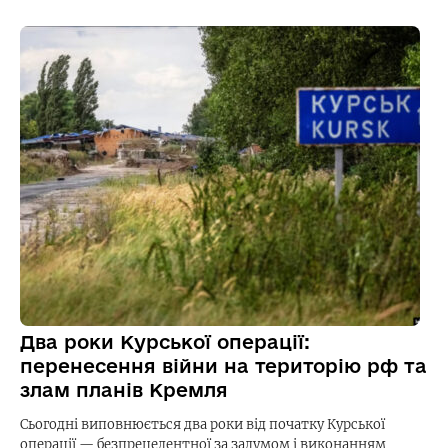
Два роки Курської операції:
перенесення війни на територію рф та
злам планів Кремля
Сьогодні виповнюється два роки від початку Курської
операції — безпрецедентної за задумом і виконанням