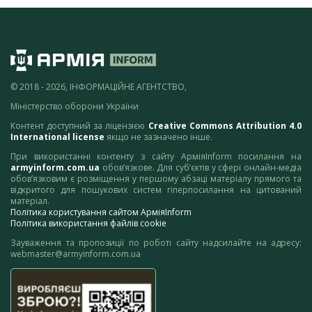
© 2018 - 2026, ІНФОРМАЦІЙНЕ АГЕНТСТВО,
Міністерство оборони України
Контент доступний за ліцензією
Creative Commons Attribution 4.0
International license
якщо не зазначено інше.
При використанні контенту з сайту АрміяInform посилання на
armyinform.com.ua
обов’язкове. Для суб’єктів у сфері онлайн-медіа
обов’язковим є розміщення у першому абзаці матеріалу прямого та
відкритого для пошукових систем гіперпосилання на цитований
матеріал.
Політика користування сайтом АрміяInform
Політика використання файлів cookie
Зауваження та пропозиції по роботі сайту надсилайте на адресу:
webmaster@armyinform.com.ua