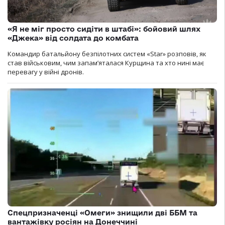
«Я не міг просто сидіти в штабі»: бойовий шлях
«Джека» від солдата до комбата
Командир батальйону безпілотних систем «Star» розповів, як
став військовим, чим запам’яталася Курщина та хто нині має
перевагу у війні дронів.
Спецпризначенці «Омеги» знищили дві ББМ та
вантажівку росіян на Донеччині