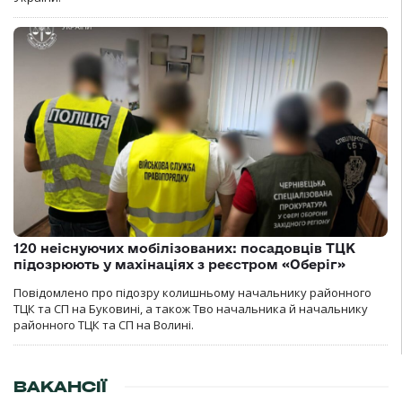
120 неіснуючих мобілізованих: посадовців ТЦК
підозрюють у махінаціях з реєстром «Оберіг»
Повідомлено про підозру колишньому начальнику районного
ТЦК та СП на Буковині, а також Тво начальника й начальнику
районного ТЦК та СП на Волині.
ВАКАНСІЇ