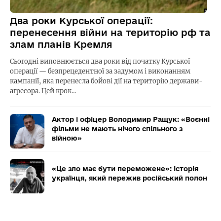
Два роки Курської операції:
перенесення війни на територію рф та
злам планів Кремля
Сьогодні виповнюється два роки від початку Курської
операції — безпрецедентної за задумом і виконанням
кампанії, яка перенесла бойові дії на територію держави-
агресора. Цей крок…
Актор і офіцер Володимир Ращук: «Воєнні
фільми не мають нічого спільного з
війною»
«Це зло має бути переможене»: історія
українця, який пережив російський полон