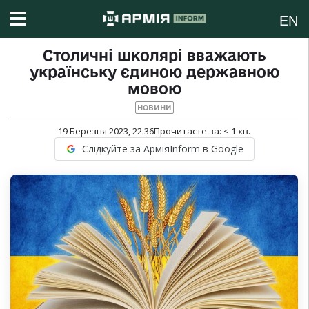
EN
Столичні школярі вважають
українську єдиною державною
мовою
НОВИНИ
19 Березня 2023, 22:36
Прочитаєте за:
< 1
хв.
Слідкуйте за АрміяInform в Google