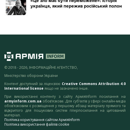
«Це зло має бути переможене»: історія
українця, який пережив російський полон
© 2018 - 2026, ІНФОРМАЦІЙНЕ АГЕНТСТВО,
Міністерство оборони України
Контент доступний за ліцензією
Creative Commons Attribution 4.0
International license
якщо не зазначено інше.
При використанні контенту з сайту АрміяInform посилання на
armyinform.com.ua
обов’язкове. Для суб’єктів у сфері онлайн-медіа
обов’язковим є розміщення у першому абзаці матеріалу прямого та
відкритого для пошукових систем гіперпосилання на цитований
матеріал.
Політика користування сайтом АрміяInform
Політика використання файлів cookie