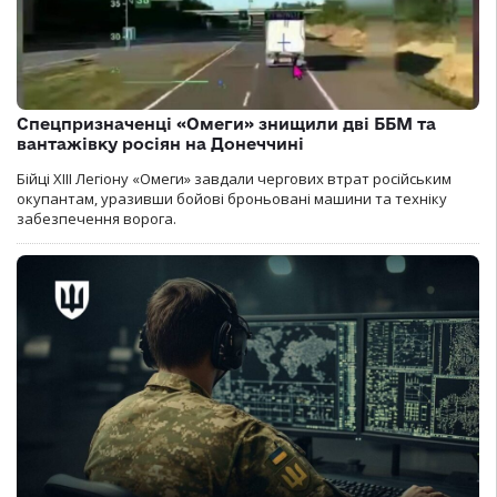
Спецпризначенці «Омеги» знищили дві ББМ та
вантажівку росіян на Донеччині
Бійці ХІІІ Легіону «Омеги» завдали чергових втрат російським
окупантам, уразивши бойові броньовані машини та техніку
забезпечення ворога.