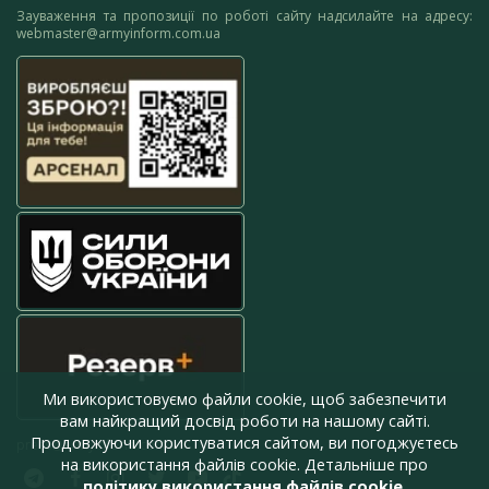
Зауваження та пропозиції по роботі сайту надсилайте на адресу:
webmaster@armyinform.com.ua
Ми використовуємо файли cookie, щоб забезпечити
вам найкращий досвід роботи на нашому сайті.
Продовжуючи користуватися сайтом, ви погоджуєтесь
press@armyinform.com.ua
на використання файлів cookie. Детальніше про
політику використання файлів cookie
.