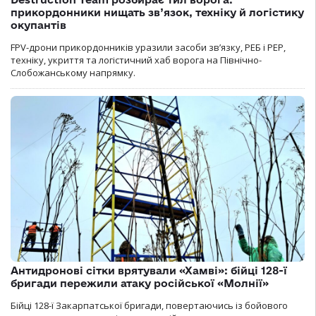
прикордонники нищать зв’язок, техніку й логістику
окупантів
FPV-дрони прикордонників уразили засоби зв’язку, РЕБ і РЕР,
техніку, укриття та логістичний хаб ворога на Північно-
Слобожанському напрямку.
Антидронові сітки врятували «Хамві»: бійці 128-ї
бригади пережили атаку російської «Молнії»
Бійці 128-ї Закарпатської бригади, повертаючись із бойового