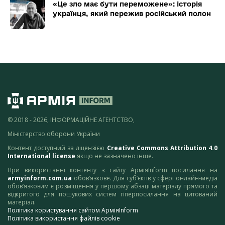
«Це зло має бути переможене»: історія
українця, який пережив російський полон
© 2018 - 2026, ІНФОРМАЦІЙНЕ АГЕНТСТВО,
Міністерство оборони України
Контент доступний за ліцензією
Creative Commons Attribution 4.0
International license
якщо не зазначено інше.
При використанні контенту з сайту АрміяInform посилання на
armyinform.com.ua
обов’язкове. Для суб’єктів у сфері онлайн-медіа
обов’язковим є розміщення у першому абзаці матеріалу прямого та
відкритого для пошукових систем гіперпосилання на цитований
матеріал.
Політика користування сайтом АрміяInform
Політика використання файлів cookie