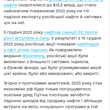
нафти
скоротилися до $15,3 млрд, що стало
найнижчим показником 2022 року на тлі
падіння експорту російської нафти й світових
цін на неї.
5 грудня 2022 року
нафтові санкції ЄС проти
росії вступили в силу
. У результаті з 19 грудня
2022 року російські акції показали
найбільше
у світі річне падіння
. Як повідомляло
видання
Bloomberg
, російські акції були
виключені з більшості світових індексів,
а біржові фонди, що були утримувачами акцій
цієї країни, були або заморожені, або закриті.
Згідно з прогнозами аналітиків, 2023 року стан
економіки рф буде тільки погіршуватися,
оскільки уряд Путіна поспішає запобігти
падінню доходів від продажу нафти і збільшує
витрати на якісь «соціальні» програми в той