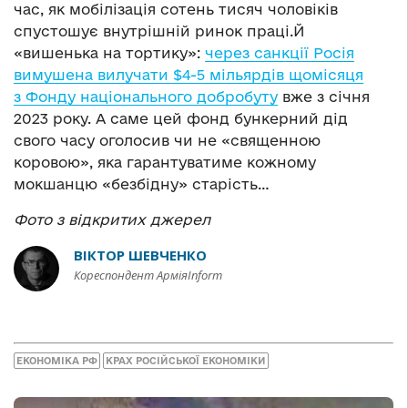
час, як мобілізація сотень тисяч чоловіків
спустошує внутрішній ринок праці.Й
«вишенька на тортику»:
через санкції Росія
вимушена вилучати $4-5 мільярдів щомісяця
з Фонду національного добробуту
вже з січня
2023 року. А саме цей фонд бункерний дід
свого часу оголосив чи не «священною
коровою», яка гарантуватиме кожному
мокшанцю «безбідну» старість…
Фото з відкритих джерел
ВІКТОР ШЕВЧЕНКО
Кореспондент АрміяInform
ЕКОНОМІКА РФ
КРАХ РОСІЙСЬКОЇ ЕКОНОМІКИ