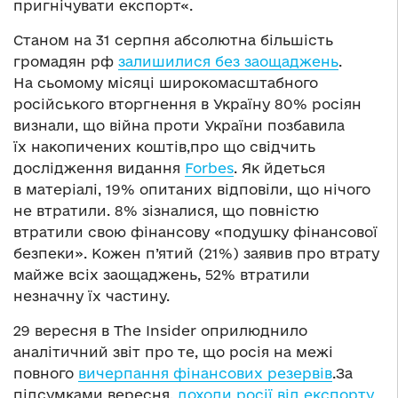
пригнічувати експорт«.
Станом на 31 серпня абсолютна більшість
громадян рф
залишилися без заощаджень
.
На сьомому місяці широкомасштабного
російського вторгнення в Україну 80% росіян
визнали, що війна проти України позбавила
їх накопичених коштів,про що свідчить
дослідження видання
Forbes
. Як йдеться
в матеріалі, 19% опитаних відповіли, що нічого
не втратили. 8% зізналися, що повністю
втратили свою фінансову «подушку фінансової
безпеки». Кожен п’ятий (21%) заявив про втрату
майже всіх заощаджень, 52% втратили
незначну їх частину.
29 вересня в The Insider оприлюднило
аналітичний звіт про те, що росія на межі
повного
вичерпання фінансових резервів
.За
підсумками вересня,
доходи росії від експорту