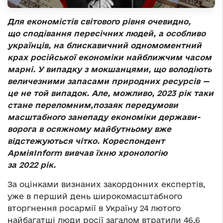
Для економістів світового рівня очевидно,
що сподівання пересічних людей, а особливо
українців, на блискавичний одномоментний
крах російської економіки найближчим часом
марні. У випадку з мокшанцями, що володіють
величезними запасами природних ресурсів —
це не той випадок. Але, можливо, 2023 рік таки
стане переломним,позаяк передумови
масштабного занепаду економіки держави-
ворога в осяжному майбутньому вже
відстежуються чітко. Кореспондент
Армія
Inform
вивчав їхню хронологію
за 2022 рік.
За оцінками визнаних закордонних експертів,
уже в перший день широкомасштабного
вторгнення росармії в Україну 24 лютого
найбагатші люди росії загалом втратили 46,6