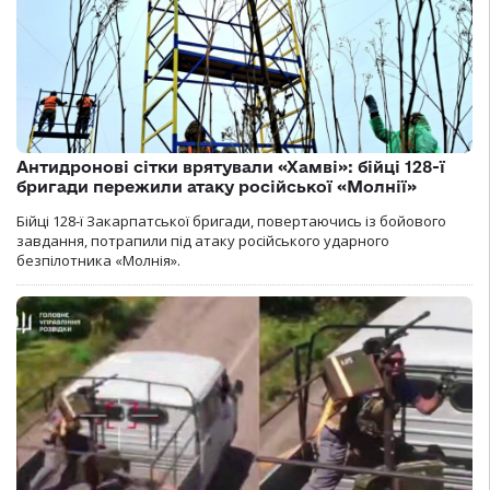
Антидронові сітки врятували «Хамві»: бійці 128-ї
бригади пережили атаку російської «Молнії»
Бійці 128-ї Закарпатської бригади, повертаючись із бойового
завдання, потрапили під атаку російського ударного
безпілотника «Молнія».