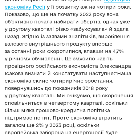
економіку Росії
у її розвитку аж на чотири роки.
Показово, що ще на початку 2022 року вона
об’єктивно почала набирати обертів, однак уже
у другому кварталі різко «забуксувала» й здала
назад. Згідно із заявами аналітиків, вироблення
валового внутрішнього продукту вперше
за останні роки скоротилися, впавши на 4,7%
у річному обчисленні. Це змусило навіть
провідного російського економіста Олександра
Ісакова визнати й констатувати наступне:”Наша
економіка скине чотирирічне зростання,
повернувшись до показників 2018 року
у другому кварталі. Ми очікуємо, що скорочення
сповільниться в четвертому кварталі, оскільки
більш м’яка грошово-кредитна політика
підтримає попит. Проте економіка втратить
загалом ще 2% у 2023 році, оскільки
європейська заборона на енергоносії буде