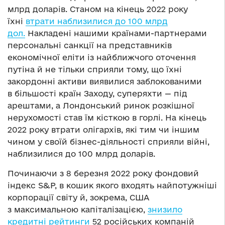
млрд доларів. Станом на кінець 2022 року
їхні
втрати наблизилися до 100 млрд
дол.
Накладені нашими країнами-партнерами
персональні санкції на представників
економічної еліти із найближчого оточення
путіна й не тільки сприяли тому, що їхні
закордонні активи виявилися заблокованими
в більшості країн Заходу, суперяхти — під
арештами, а Лондонський ринок розкішної
нерухомості став їм кісткою в горлі. На кінець
2022 року втрати олігархів, які тим чи іншим
чином у своїй бізнес-діяльності сприяли війні,
наблизилися до 100 млрд доларів.
Починаючи з 8 березня 2022 року фондовий
індекс S&P, в кошик якого входять найпотужніші
корпорації світу й, зокрема, США
з максимальною капіталізацією,
знизило
кредитні рейтинги
52 російських компаній