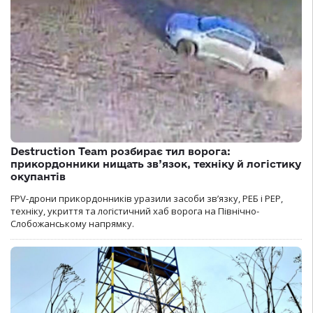
Destruction Team розбирає тил ворога:
прикордонники нищать зв’язок, техніку й логістику
окупантів
FPV-дрони прикордонників уразили засоби зв’язку, РЕБ і РЕР,
техніку, укриття та логістичний хаб ворога на Північно-
Слобожанському напрямку.