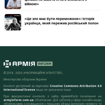
війною»
«Це зло має бути переможене»: історія
українця, який пережив російський полон
© 2018 - 2026, ІНФОРМАЦІЙНЕ АГЕНТСТВО,
Міністерство оборони України
Контент доступний за ліцензією
Creative Commons Attribution 4.0
International license
якщо не зазначено інше.
При використанні контенту з сайту АрміяInform посилання на
armyinform.com.ua
обов’язкове. Для суб’єктів у сфері онлайн-медіа
обов’язковим є розміщення у першому абзаці матеріалу прямого та