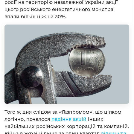
росії на територію незалежної України акції
цього російського енергетичного монстра
впали більш ніж на 30%.
Того ж дня слідом за «Газпромом», що цілком
логічно, почалося
падіння акцій
інших
найбільших російських корпорацій та компаній.
Війна в Україні лише за один квартал
відкинула