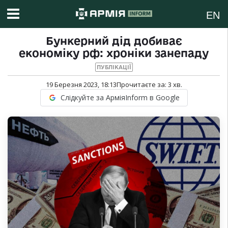
EN
Бункерний дід добиває
економіку рф: хроніки занепаду
ПУБЛІКАЦІЇ
19 Березня 2023, 18:13
Прочитаєте за:
3
хв.
Слідкуйте за АрміяInform в Google