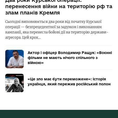
Два роки Курської операції:
перенесення війни на територію рф та
злам планів Кремля
Сьогодні виповнюється два роки від початку Курської
операції — безпрецедентної за задумом і виконанням
кампанії, яка перенесла бойові дії на територію держави-
агресора. Цей крок…
Актор і офіцер Володимир Ращук: «Воєнні
фільми не мають нічого спільного з
війною»
«Це зло має бути переможене»: історія
українця, який пережив російський полон