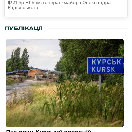
31 Бр НГУ ім. генерал-майора Олександра
Радієвського
ПУБЛІКАЦІЇ