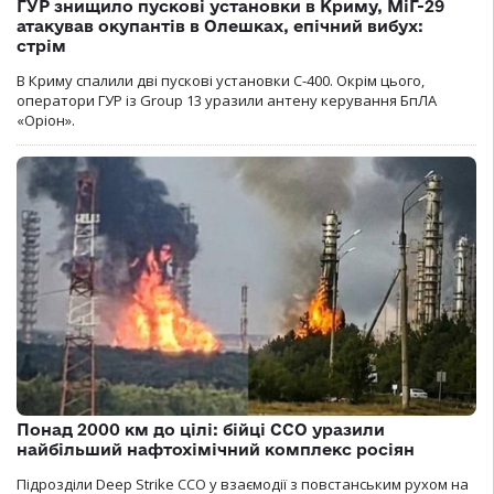
ГУР знищило пускові установки в Криму, МіГ-29
атакував окупантів в Олешках, епічний вибух:
стрім
В Криму спалили дві пускові установки С-400. Окрім цього,
оператори ГУР із Group 13 уразили антену керування БпЛА
«Оріон».
Понад 2000 км до цілі: бійці ССО уразили
найбільший нафтохімічний комплекс росіян
Підрозділи Deep Strike ССО у взаємодії з повстанським рухом на