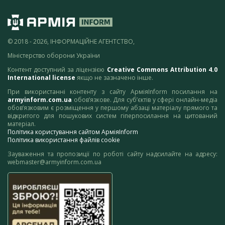
© 2018 - 2026, ІНФОРМАЦІЙНЕ АГЕНТСТВО,
Міністерство оборони України
Контент доступний за ліцензією
Creative Commons Attribution 4.0
International license
якщо не зазначено інше.
При використанні контенту з сайту АрміяInform посилання на
armyinform.com.ua
обов’язкове. Для суб’єктів у сфері онлайн-медіа
обов’язковим є розміщення у першому абзаці матеріалу прямого та
відкритого для пошукових систем гіперпосилання на цитований
матеріал.
Політика користування сайтом АрміяInform
Політика використання файлів cookie
Зауваження та пропозиції по роботі сайту надсилайте на адресу:
webmaster@armyinform.com.ua