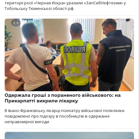
території росії «Черная Искра» уразили «ЗапСибНефтехим» у
Тобольську Тюменської області рф.
Одержала гроші з пораненого військового: на
Прикарпатті викрили лікарку
В Івано-Франківську лікарці-психіатру військової поліклініки
повідомлено про підозру в пособництві в одержанні
неправомірної вигоди.