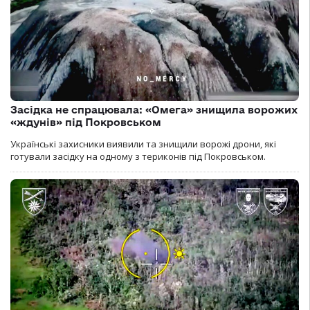
Засідка не спрацювала: «Омега» знищила ворожих
«ждунів» під Покровськом
Українські захисники виявили та знищили ворожі дрони, які
готували засідку на одному з териконів під Покровськом.