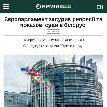
EN
Європарламент засудив репресії та
показові суди в білорусі
НОВИНИ
16 Березня 2023, 3:39
Прочитаєте за:
2
хв.
Слідкуйте за АрміяInform в Google