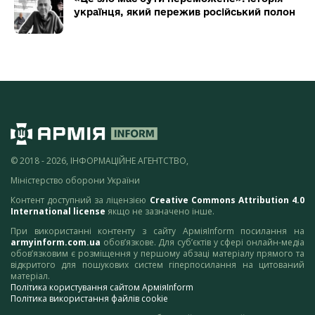
українця, який пережив російський полон
© 2018 - 2026, ІНФОРМАЦІЙНЕ АГЕНТСТВО,
Міністерство оборони України
Контент доступний за ліцензією
Creative Commons Attribution 4.0
International license
якщо не зазначено інше.
При використанні контенту з сайту АрміяInform посилання на
armyinform.com.ua
обов’язкове. Для суб’єктів у сфері онлайн-медіа
обов’язковим є розміщення у першому абзаці матеріалу прямого та
відкритого для пошукових систем гіперпосилання на цитований
матеріал.
Політика користування сайтом АрміяInform
Політика використання файлів cookie