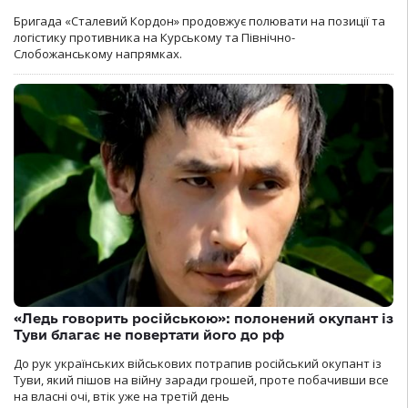
Бригада «Сталевий Кордон» продовжує полювати на позиції та
логістику противника на Курському та Північно-
Слобожанському напрямках.
«Ледь говорить російською»: полонений окупант із
Туви благає не повертати його до рф
До рук українських військових потрапив російський окупант із
Туви, який пішов на війну заради грошей, проте побачивши все
на власні очі, втік уже на третій день