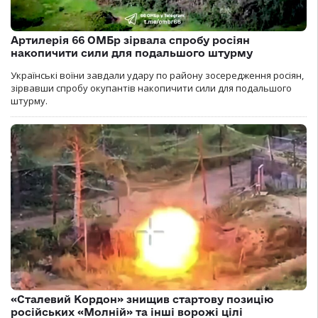
Артилерія 66 ОМБр зірвала спробу росіян
накопичити сили для подальшого штурму
Українські воїни завдали удару по району зосередження росіян,
зірвавши спробу окупантів накопичити сили для подальшого
штурму.
«Сталевий Кордон» знищив стартову позицію
російських «Молній» та інші ворожі цілі