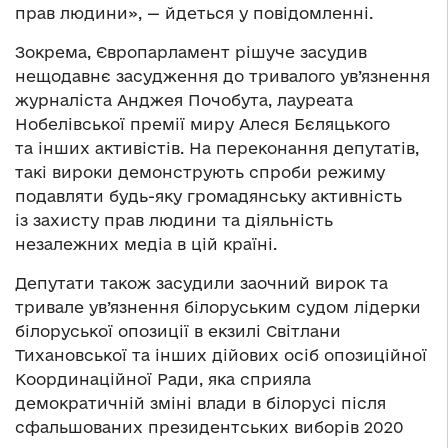
прав людини», — йдеться у повідомленні.
Зокрема, Європарламент рішуче засудив
нещодавнє засудження до тривалого ув’язнення
журналіста Анджея Почобута, лауреата
Нобелівської премії миру Алеся Бєляцького
та інших активістів. На переконання депутатів,
такі вироки демонструють спроби режиму
подавляти будь-яку громадянську активність
із захисту прав людини та діяльність
незалежних медіа в цій країні.
Депутати також засудили заочний вирок та
тривале ув’язнення білоруським судом лідерки
білоруської опозиції в екзилі Світлани
Тихановської та інших дійових осіб опозиційної
Координаційної Ради, яка сприяла
демократичній зміні влади в білорусі після
сфальшованих президентських виборів 2020