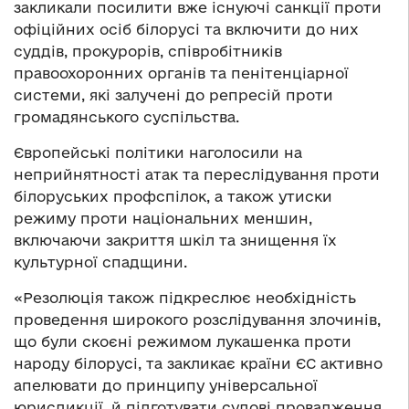
закликали посилити вже існуючі санкції проти
офіційних осіб білорусі та включити до них
суддів, прокурорів, співробітників
правоохоронних органів та пенітенціарної
системи, які залучені до репресій проти
громадянського суспільства.
Європейські політики наголосили на
неприйнятності атак та переслідування проти
білоруських профспілок, а також утиски
режиму проти національних меншин,
включаючи закриття шкіл та знищення їх
культурної спадщини.
«Резолюція також підкреслює необхідність
проведення широкого розслідування злочинів,
що були скоєні режимом лукашенка проти
народу білорусі, та закликає країни ЄС активно
апелювати до принципу універсальної
юрисдикції, й підготувати судові провадження