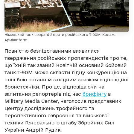
Німецький танк Leopard 2 проти російського Т-90М. Колаж:
АрміяInform
Повністю безпідставними виявилися
твердження російських пропагандистів про те,
що їхній так званий новітній основний бойовий
танк Т-90М може скласти гідну конкуренцію на
полі бою останнім західним зразкам відповідної
бронетехніки. Про це, відповідаючи на
запитання репортерів під час
брифінгу
в
Military Media Center, наголосив представник
Центру досліджень трофейного та
перспективного озброєння та військової
техніки Генерального штабу Збройних Сил
України Андрій Рудик.