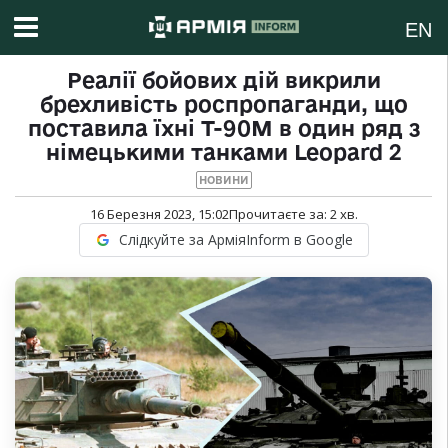
EN
Реалії бойових дій викрили
брехливість роспропаганди, що
поставила їхні Т-90М в один ряд з
німецькими танками Leopard 2
НОВИНИ
16 Березня 2023, 15:02
Прочитаєте за:
2
хв.
Слідкуйте за АрміяInform в Google