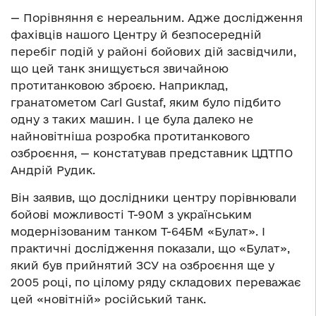
— Порівняння є нереальним. Адже дослідження
фахівців нашого Центру й безпосередній
перебіг подій у районі бойових дій засвідчили,
що цей танк знищується звичайною
протитанковою зброєю. Наприклад,
гранатометом Carl Gustaf, яким було підбито
одну з таких машин. І це була далеко не
найновітніша розробка протитанкового
озброєння, — констатував представник ЦДТПО
Андрій Рудик.
Він заявив, що дослідники центру порівнювали
бойові можливості Т-90М з українським
модернізованим танком Т-64БМ «Булат». І
практичні дослідження показали, що «Булат»,
який був прийнятий ЗСУ на озброєння ще у
2005 році, по цілому ряду складових переважає
цей «новітній» російський танк.