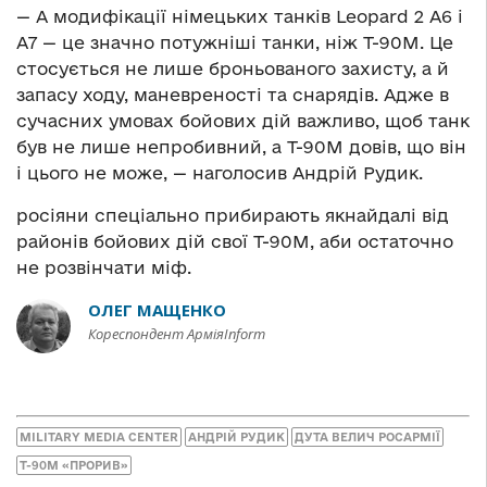
— А модифікації німецьких танків Leopard 2 А6 і
А7 — це значно потужніші танки, ніж Т-90М. Це
стосується не лише броньованого захисту, а й
запасу ходу, маневреності та снарядів. Адже в
сучасних умовах бойових дій важливо, щоб танк
був не лише непробивний, а Т-90М довів, що він
і цього не може, — наголосив Андрій Рудик.
росіяни спеціально прибирають якнайдалі від
районів бойових дій свої Т-90М, аби остаточно
не розвінчати міф.
ОЛЕГ МАЩЕНКО
Кореспондент АрміяInform
MILITARY MEDIA CENTER
АНДРІЙ РУДИК
ДУТА ВЕЛИЧ РОСАРМІЇ
Т-90М «ПРОРИВ»