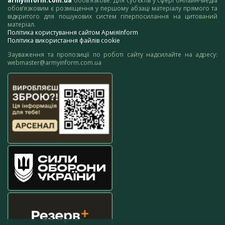
armyinform.com.ua
обов’язкове. Для суб’єктів у сфері онлайн-медіа
обов’язковим є розміщення у першому абзаці матеріалу прямого та
відкритого для пошукових систем гіперпосилання на цитований
матеріал.
Політика користування сайтом АрміяInform
Політика використання файлів cookie
Зауваження та пропозиції по роботі сайту надсилайте на адресу:
webmaster@armyinform.com.ua