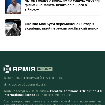
Актор і офіцер Володимир Ращук: «Воєнні
фільми не мають нічого спільного з
війною»
«Це зло має бути переможене»: історія
українця, який пережив російський полон
© 2018 - 2026, ІНФОРМАЦІЙНЕ АГЕНТСТВО,
Міністерство оборони України
Контент доступний за ліцензією
Creative Commons Attribution 4.0
International license
якщо не зазначено інше.
При використанні контенту з сайту АрміяInform посилання на