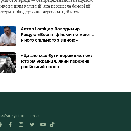
урської операції — безпрецедентної за задумом
виконанням кампанії, яка перенесла бойові дії
а територію держави-агресора. Цей крок…
Актор і офіцер Володимир
Ращук: «Воєнні фільми не мають
нічого спільного з війною»
«Це зло має бути переможене»:
історія українця, який пережив
російський полон
ess@armyinform.com.ua