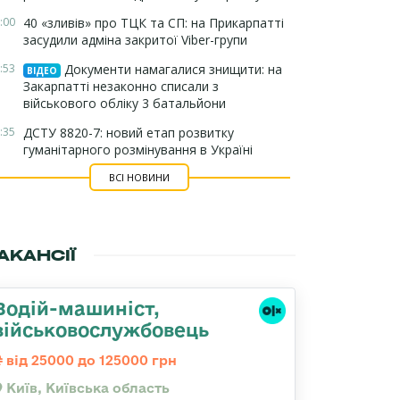
:00
40 «зливів» про ТЦК та СП: на Прикарпатті
засудили адміна закритої Viber-групи
:53
Документи намагалися знищити: на
ВІДЕО
Закарпатті незаконно списали з
військового обліку 3 батальйони
:35
ДСТУ 8820-7: новий етап розвитку
гуманітарного розмінування в Україні
ВСІ НОВИНИ
АКАНСІЇ
Водій-машиніст,
військовослужбовець
від 25000 до 125000 грн
Київ, Київська область