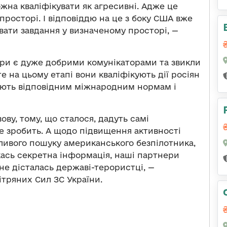
можна кваліфікувати як агресивні. Адже це
росторі. І відповіддю на це з боку США вже
вати завдання у визначеному просторі, —
ери є дуже добрими комунікаторами та звикли
е на цьому етапі вони кваліфікують дії росіян
дають відповідним міжнародним нормам і
ову, тому, що сталося, дадуть самі
не зробить. А щодо підвищення активності
ливого пошуку американського безпілотника,
кась секретна інформація, наші партнери
 не дісталась державі-терористці, —
ітряних Сил ЗС України.