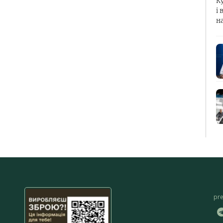
К
і 
н
pr