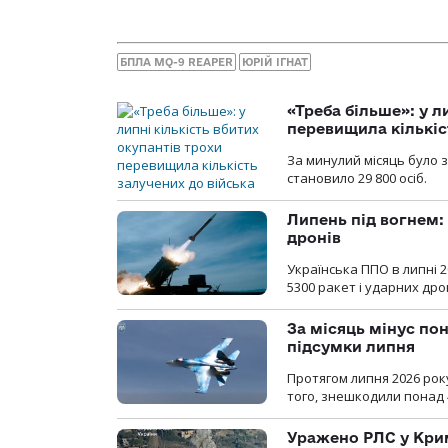
БПЛА MQ-9 REAPER
ЮРІЙ ІГНАТ
«Треба більше»: у л
перевищила кількіс
За минулий місяць було з
становило 29 800 осіб.
Липень під вогнем: 
дронів
Українська ППО в липні 
5300 ракет і ударних др
За місяць мінус пон
підсумки липня
Протягом липня 2026 рок
того, знешкодили понад 
Уражено РЛС у Крим