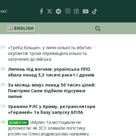
НАС
ENGLISH
:07
«Треба більше»: у липні кількість вбитих
окупантів трохи перевищила кількість
залучених до війська
:50
Липень під вогнем: українська ППО
збила понад 5,3 тисячі ракет і дронів
:35
За місяць мінус понад 50 тисяч цілей:
Повітряні Сили підбили підсумки
липня
:16
Уражено РЛС у Криму, ретранслятори
«Гераней» та базу запуску БПЛА
:08
«Мули» та мотоцикли не
КОМЕНТАР
допомогли: як ЗСУ зламали логістику
росіян на Олександрівському напрямку