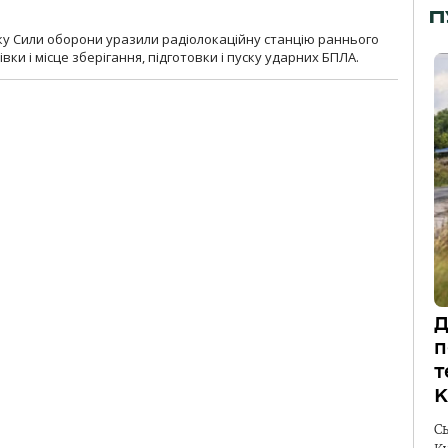
П
року Сили оборони уразили радіолокаційну станцію раннього
ки і місце зберігання, підготовки і пуску ударних БПЛА.
Д
п
т
К
С