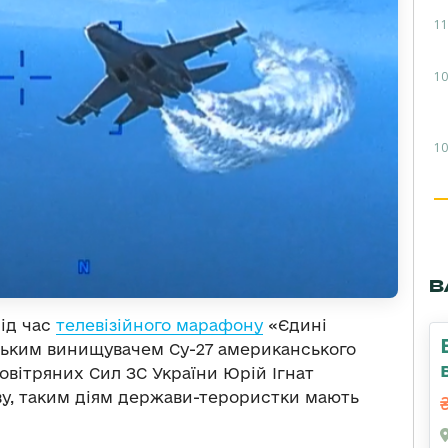
11
10
10
В
під час
телевізійного марафону
«Єдині
ським винищувачем Су-27 американського
овітряних Сил ЗС України Юрій Ігнат
ову, таким діям держави-терористки мають