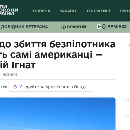
ГОЛОВНА
ВАКАНСІЇ
СОЦЗАХИСТ
ПРО 
ДОВІДНИК ВЕТЕРАНА
до збиття безпілотника
12
ь самі американці —
й Ігнат
11
НОВИНИ
11
Слідкуйте за АрміяInform в Google
 1
хв.
11
11