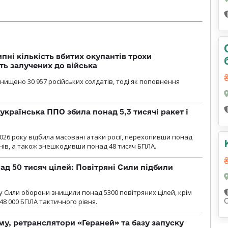
ипні кількість вбитих окупантів трохи
ть залучених до війська
нищено 30 957 російських солдатів, тоді як поповнення
українська ППО збила понад 5,3 тисячі ракет і
2026 року відбила масовані атаки росії, перехопивши понад
онів, а також знешкодивши понад 48 тисяч БПЛА.
ад 50 тисяч цілей: Повітряні Сили підбили
у Cили оборони знищили понад 5300 повітряних цілей, крім
48 000 БПЛА тактичного рівня.
у, ретранслятори «Гераней» та базу запуску