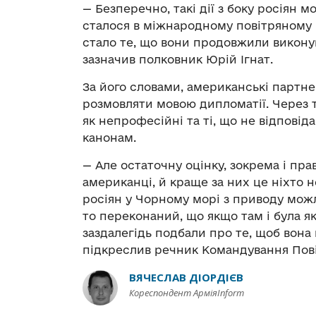
— Безперечно, такі дії з боку росіян 
сталося в міжнародному повітряному п
стало те, що вони продовжили викону
зазначив полковник Юрій Ігнат.
За його словами, американські партн
розмовляти мовою дипломатії. Через т
як непрофесійні та ті, що не відпові
канонам.
— Але остаточну оцінку, зокрема і прав
американці, й краще за них це ніхто 
росіян у Чорному морі з приводу мож
то переконаний, що якщо там і була я
заздалегідь подбали про те, щоб вона
підкреслив речник Командування Пов
ВЯЧЕСЛАВ ДІОРДІЄВ
Кореспондент АрміяInform