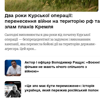
Два роки Курської операції:
перенесення війни на територію рф та
злам планів Кремля
Сьогодні виповнюється два роки від початку Курської
операції — безпрецедентної за задумом і виконанням
кампанії, яка перенесла бойові дії на територію держави-
агресора. Цей крок…
Актор і офіцер Володимир Ращук: «Воєнні
фільми не мають нічого спільного з
війною»
«Це зло має бути переможене»: історія
українця, який пережив російський полон