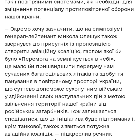
так і повітряними системами, які необхідні для
зміцнення потенціалу протиповітряної оборони
нашої країни.
— Окремо хочу зазначити, що на симпозіумі
генерал-лейтенант Микола Олещук також
звернувся до присутніх із пропозицією
створити авіаційну коаліцію, гаслом якої би
було «Перемога на землі кується в небі».
Це мало би пришвидшити передачу нам
сучасних багатоцільових літаків та здобуття
панування в повітряному просторі України,
що суттєво допоможе сухопутним військам
у здійсненні своїх наступальних дій з метою
звільнення території нашої країни від
російських загарбників. Тож залишається
сподіватися, що ця ініціатива буде підтримана і,
крім танкової, також з’явиться потужна
авіаційна коаліція, — підкреслив речник