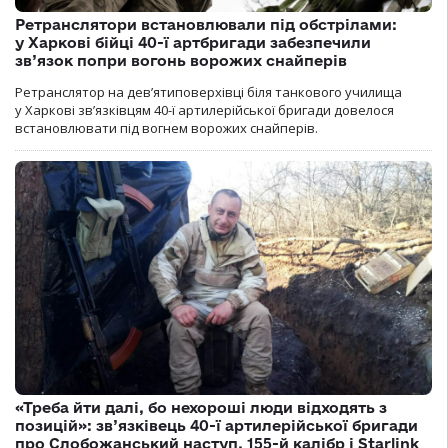
Ретранслятори встановлювали під обстрілами:
у Харкові бійці 40-ї артбригади забезпечили
зв’язок попри вогонь ворожих снайперів
Ретранслятор на дев’ятиповерхівці біля танкового училища
у Харкові зв’язківцям 40-ї артилерійської бригади довелося
встановлювати під вогнем ворожих снайперів.
«Треба йти далі, бо нехороші люди відходять з
позицій»: зв’язківець 40-ї артилерійської бригади
про Слобожанський наступ, 155-й калібр і Starlink