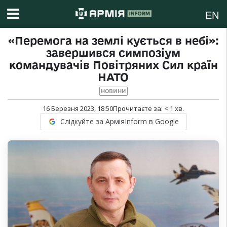
EN
«Перемога на землі кується в небі»:
завершився симпозіум
командувачів Повітряних Сил країн
НАТО
НОВИНИ
16 Березня 2023, 18:50
Прочитаєте за:
< 1
хв.
Слідкуйте за АрміяInform в Google