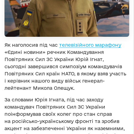
Як наголосив під час
телевізійного марафону
«Єдині новини» речник Командування
Повітряних Сил ЗС України Юрій Ігнат,
сьогодні завершився симпозіум командувачів
Повітряних Сил країн НАТО, в якому взяв участь
і керівник нашого виду військ генерал-
лейтенант Микола Олещук.
За словами Юрія Ігната, під час заходу
командувач Повітряних Сил ЗС України
поінформував своїх колег про стан справ
на російсько-українському фронті та зробив
акцент на забезпеченні України як наземними,