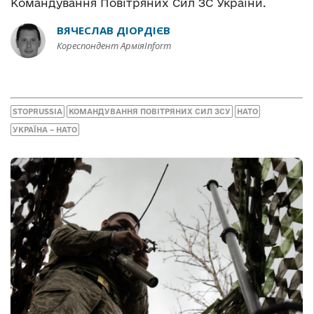
Командування Повітряних Сил ЗС України.
ВЯЧЕСЛАВ ДІОРДІЄВ
Кореспондент АрміяInform
STOPRUSSIA
КОМАНДУВАННЯ ПОВІТРЯНИХ СИЛ ЗСУ
НАТО
УКРАЇНА – НАТО