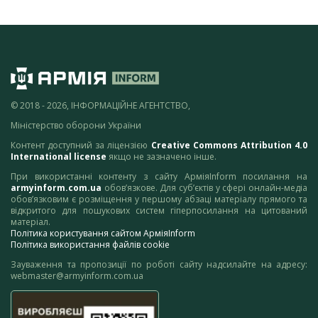
© 2018 - 2026, ІНФОРМАЦІЙНЕ АГЕНТСТВО,
Міністерство оборони України
Контент доступний за ліцензією
Creative Commons Attribution 4.0
International license
якщо не зазначено інше.
При використанні контенту з сайту АрміяInform посилання на
armyinform.com.ua
обов’язкове. Для суб’єктів у сфері онлайн-медіа
обов’язковим є розміщення у першому абзаці матеріалу прямого та
відкритого для пошукових систем гіперпосилання на цитований
матеріал.
Політика користування сайтом АрміяInform
Політика використання файлів cookie
Зауваження та пропозиції по роботі сайту надсилайте на адресу:
webmaster@armyinform.com.ua