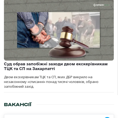
Суд обрав запобіжні заходи двом екскерівникам
ТЦК та СП на Закарпатті
Двом екскерівникам ТЦК та СП, яких ДБР викрило на
незаконному «списанні» понад тисячі чоловіків, обрано
запобіжний захід.
ВАКАНСІЇ