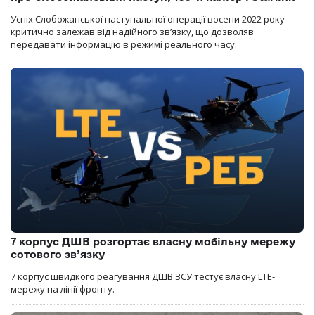
Успіх Слобожанської наступальної операції восени 2022 року
критично залежав від надійного зв’язку, що дозволяв
передавати інформацію в режимі реального часу.
7 корпус ДШВ розгортає власну мобільну мережу
сотового зв’язку
7 корпус швидкого реагування ДШВ ЗСУ тестує власну LTE-
мережу на лінії фронту.