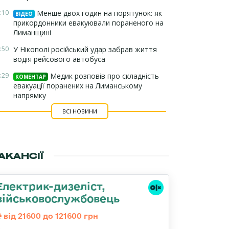
:10
Менше двох годин на порятунок: як
ВІДЕО
прикордонники евакуювали пораненого на
Лиманщині
:50
У Нікополі російський удар забрав життя
водія рейсового автобуса
:29
Медик розповів про складність
КОМЕНТАР
евакуації поранених на Лиманському
напрямку
ВСІ НОВИНИ
АКАНСІЇ
Електрик-дизеліст,
військовослужбовець
від 21600 до 121600 грн