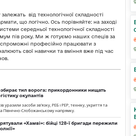
 залежать від технологічної складності
рмати, що логічно. Ось порівняйте: на заході
системи середньої технологічної складності
мум пів року. Ми ж готуємо наших спеців за
е спроможні професійно працювати з
алюють свої навички та вміння вже під час
нов.
озбирає тил ворога: прикордонники нищать
огістику окупантів
 уразили засоби зв’язку, РЕБ і РЕР, техніку, укриття та
на Північно-Слобожанському напрямку.
рятували «Хамві»: бійці 128-ї бригади пережили
олнії»