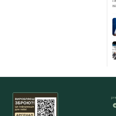
і 
н
pr