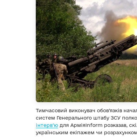
Тимчасовий виконувач обов’язків нач
систем Генерального штабу ЗСУ полко
інтерв’ю
для АрміяInform розказав, ск
українським екіпажем чи розрахунком 