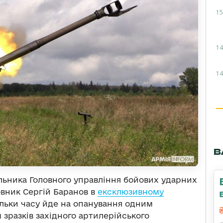
15
14
14
В
альника Головного управління бойових ударних
вник Сергій Баранов в
ексклюзивному
ільки часу йде на опанування одним
зразків західного артилерійського