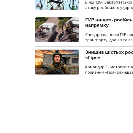
Бійці 128-ї Закарпатсько
атаку російського ударн
ГУР нищать російськ
напрямку
Спецпризначенці ГУР пок
транспорту, дронів та ло
Знищив шістьох росі
«Гіря»
Командир 3-ї мотопіхотно
позивним «Гіря» захищає