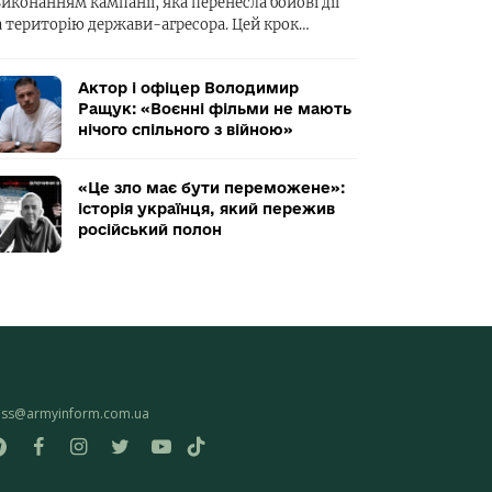
виконанням кампанії, яка перенесла бойові дії
а територію держави-агресора. Цей крок…
Актор і офіцер Володимир
Ращук: «Воєнні фільми не мають
нічого спільного з війною»
«Це зло має бути переможене»:
історія українця, який пережив
російський полон
ess@armyinform.com.ua