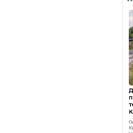
Д
п
т
К
С
К