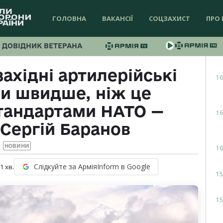
ГОЛОВНА
ВАКАНСІЇ
СОЦЗАХИСТ
ПРО 
ДОВІДНИК ВЕТЕРАНА
ахідні артилерійські
16
зи швидше, ніж це
тандартами НАТО —
16
Сергій Баранов
НОВИНИ
16
Слідкуйте за АрміяInform в Google
 1
хв.
15
15