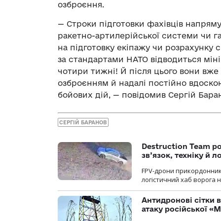
озброєння.
— Строки підготовки фахівців напряму
ракетно-артилерійської системи чи га
на підготовку екіпажу чи розрахунку 
за стандартами НАТО відводиться міні
чотири тижні! Й після цього вони вж
озброєнням й надалі постійно вдоскон
бойових дій, — повідомив Сергій Бара
СЕРГІЙ БАРАНОВ
Destruction Team р
зв’язок, техніку й л
FPV-дрони прикордонників
логістичний хаб ворога 
Антидронові сітки в
атаку російської «М