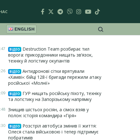
НАС
ENGLISH
:47
Destruction Team розбирає тил
ВІДЕО
ворога: прикордонники нищать зв’язок,
техніку й логістику окупантів
:26
Антидронові сітки врятували
ВІДЕО
«Хамві»: бійці 128-ї бригади пережили атаку
російської «Молнії»
:09
ГУР нищать російську піхоту, техніку
ВІДЕО
та логістику на Запорізькому напрямку
:48
Знищив шістьох росіян, а сімох взяв у
полон: історія командира «Гіря»
:30
Розстріл автобуса змінив її життя:
ВІДЕО
Олеся стала військовою і тепер підтримує
побратимів