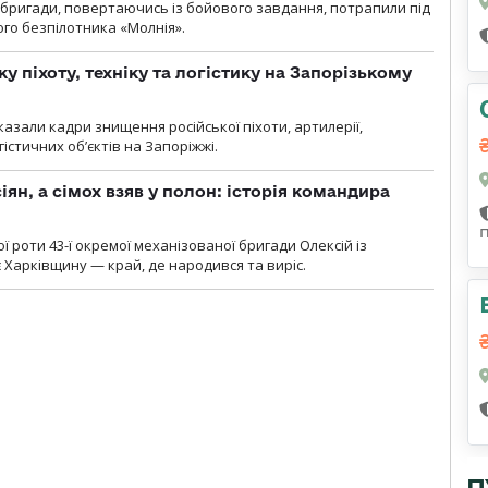
ї бригади, повертаючись із бойового завдання, потрапили під
ого безпілотника «Молнія».
у піхоту, техніку та логістику на Запорізькому
азали кадри знищення російської піхоти, артилерії,
гістичних об’єктів на Запоріжжі.
ян, а сімох взяв у полон: історія командира
ї роти 43-ї окремої механізованої бригади Олексій із
 Харківщину — край, де народився та виріс.
П