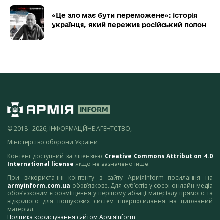
«Це зло має бути переможене»: історія
українця, який пережив російський полон
© 2018 - 2026, ІНФОРМАЦІЙНЕ АГЕНТСТВО,
Міністерство оборони України
Контент доступний за ліцензією
Creative Commons Attribution 4.0
International license
якщо не зазначено інше.
При використанні контенту з сайту АрміяInform посилання на
armyinform.com.ua
обов’язкове. Для суб’єктів у сфері онлайн-медіа
обов’язковим є розміщення у першому абзаці матеріалу прямого та
відкритого для пошукових систем гіперпосилання на цитований
матеріал.
Політика користування сайтом АрміяInform