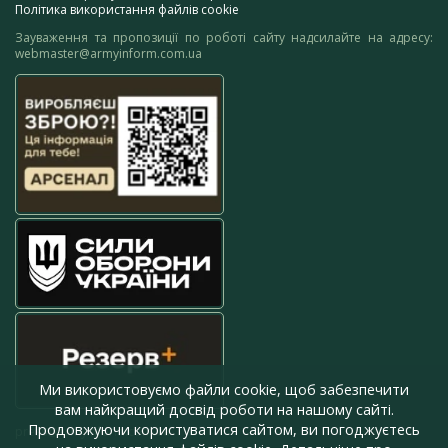
Політика використання файлів cookie
Зауваження та пропозиції по роботі сайту надсилайте на адресу:
webmaster@armyinform.com.ua
Ми використовуємо файли cookie, щоб забезпечити
вам найкращий досвід роботи на нашому сайті.
Продовжуючи користуватися сайтом, ви погоджуєтесь
press@armyinform.com.ua