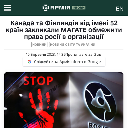
EN
Канада та Фінляндія від імені 52
країн закликали МАГАТЕ обмежити
права росії в організації
НОВИНИ
НОВИНИ СВІТУ ТА УКРАЇНИ
15 Березня 2023, 14:39
Прочитаєте за:
2
хв.
Слідкуйте за АрміяInform в Google