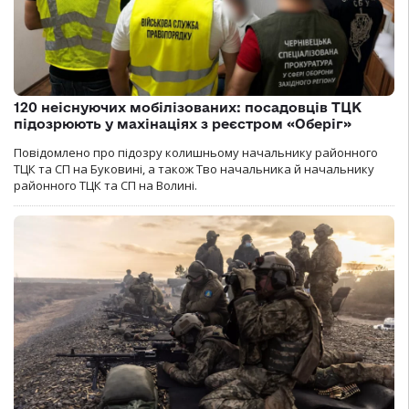
120 неіснуючих мобілізованих: посадовців ТЦК
підозрюють у махінаціях з реєстром «Оберіг»
Повідомлено про підозру колишньому начальнику районного
ТЦК та СП на Буковині, а також Тво начальника й начальнику
районного ТЦК та СП на Волині.