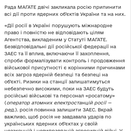
Рада МАГАТЕ двічі закликала росію припинити
всі дії проти ядерних об’єктів України та на них.
«Дії росії в Україні порушують міжнародне
право і повністю не відповідають цілям
Агентства, викладеним у Статуті МАГАТЕ.
Безвідповідальні дії російської федерації на
ЗАЕС та її вплив, включаючи її захоплення,
спроби формалізувати контроль і продовження
військової присутності є корінними причинами
всіх загроз ядерній безпеці та безпеці на
об’єкті. Ризики на станції залишатимуться
небезпечно високими, поки на ЗАЕС будуть
російські військові та персонал «росатому»
(
оператор атомних електростанцій росії —
ред.
). росія повинна залишити ЗАЕС. Вкрай
важливо, щоб росія не завдавала ударів по
українських ядерних об’єктах у своїй
незаконній і невиправданій агресивній війні. У