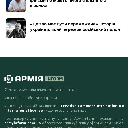
фільми не мають нічого спільного з
війною»
«Це зло має бути переможене»: історія
українця, який пережив російський полон
© 2018 - 2026, ІНФОРМАЦІЙНЕ АГЕНТСТВО,
Міністерство оборони України
Контент доступний за ліцензією
Creative Commons Attribution 4.0
International license
якщо не зазначено інше.
При використанні контенту з сайту АрміяInform посилання на
armyinform.com.ua
обов’язкове. Для суб’єктів у сфері онлайн-медіа
обов’язковим є розміщення у першому абзаці матеріалу прямого та