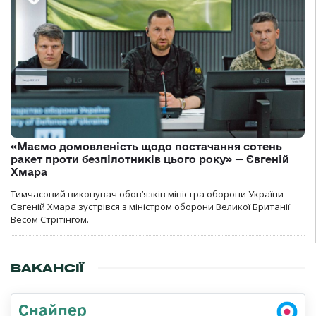
«Маємо домовленість щодо постачання сотень
ракет проти безпілотників цього року» — Євгеній
Хмара
Тимчасовий виконувач обов’язків міністра оборони України
Євгеній Хмара зустрівся з міністром оборони Великої Британії
Весом Стрітінгом.
ВАКАНСІЇ
Снайпер