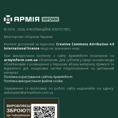
© 2018 - 2026, ІНФОРМАЦІЙНЕ АГЕНТСТВО,
Міністерство оборони України
Контент доступний за ліцензією
Creative Commons Attribution 4.0
International license
якщо не зазначено інше.
При використанні контенту з сайту АрміяInform посилання на
armyinform.com.ua
обов’язкове. Для суб’єктів у сфері онлайн-медіа
обов’язковим є розміщення у першому абзаці матеріалу прямого та
відкритого для пошукових систем гіперпосилання на цитований
матеріал.
Політика користування сайтом АрміяInform
Політика використання файлів cookie
Зауваження та пропозиції по роботі сайту надсилайте на адресу:
webmaster@armyinform.com.ua