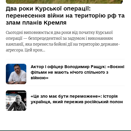
Два роки Курської операції:
перенесення війни на територію рф та
злам планів Кремля
Сьогодні виповнюється два роки від початку Курської
операції — безпрецедентної за задумом і виконанням
кампанії, яка перенесла бойові дії на територію держави-
агресора. Цей крок…
Актор і офіцер Володимир Ращук: «Воєнні
фільми не мають нічого спільного з
війною»
«Це зло має бути переможене»: історія
українця, який пережив російський полон