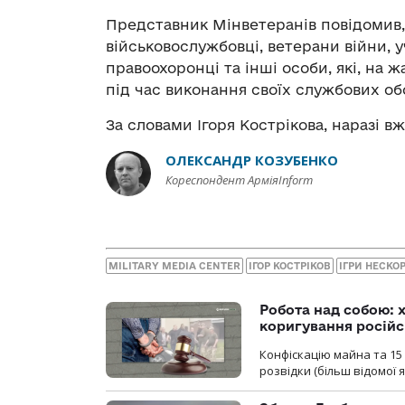
Представник Мінветеранів повідомив,
військовослужбовці, ветерани війни, 
правоохоронці та інші особи, які, на 
під час виконання своїх службових обо
За словами Ігоря Кострікова, наразі 
ОЛЕКСАНДР КОЗУБЕНКО
Кореспондент АрміяInform
MILITARY MEDIA CENTER
ІГОР КОСТРІКОВ
ІГРИ НЕСКО
Робота над собою: х
коригування російс
Конфіскацію майна та 15 
розвідки (більш відомої як