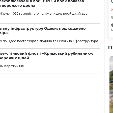
рехоплювачем в лоб: 1020-й полк показав
я ворожого дрона
«Крук» 1020-го зенітного полку знищив російський дрон
вільну інфраструктуру Одеси: пошкоджено
ець»
у по Одесі постраждала людина та цивільна інфраструктура.
П
se», тіньовий флот і «Кримський рубильник»:
ворожих цілей
02 ворожих цілі.