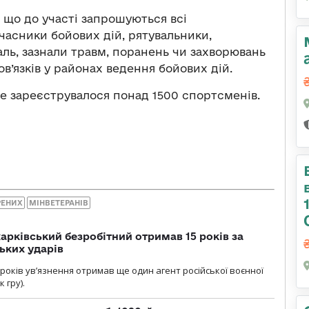
 що до участі запрошуються всі
учасники бойових дій, рятувальники,
жаль, зазнали травм, поранень чи захворювань
в’язків у районах ведення бойових дій.
вже зареєструвалося понад 1500 спортсменів.
РЕНИХ
МІНВЕТЕРАНІВ
арківський безробітний отримав 15 років за
ьких ударів
років увʼязнення отримав ще один агент російської воєнної
 гру).