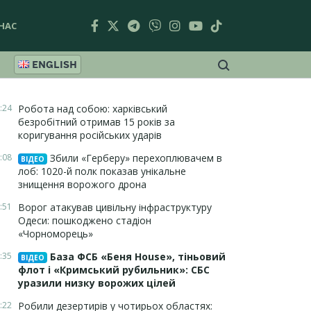
НАС
ENGLISH
:24
Робота над собою: харківський
безробітний отримав 15 років за
коригування російських ударів
:08
Збили «Герберу» перехоплювачем в
ВІДЕО
лоб: 1020-й полк показав унікальне
знищення ворожого дрона
:51
Ворог атакував цивільну інфраструктуру
Одеси: пошкоджено стадіон
«Чорноморець»
:35
База ФСБ «Беня House», тіньовий
ВІДЕО
флот і «Кримський рубильник»: СБС
уразили низку ворожих цілей
:22
Робили дезертирів у чотирьох областях: