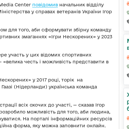
 Media Center
повідомив
начальник відділу
Міністерства у справах ветеранів України Ігор
пом для того, аби сформувати збірну команду
ортивних змаганнях «Ігри Нескорених» у 2023
ере участь у цих відомих спортивних
— «велика честь і можливість представити в
Нескорених» у 2017 році, торік на
Гаазі (Нідерланди) українська команда
трації всіх охочих до участі, — сказав Ігор
 розробило можливість для того, аби людина,
руватися. На порталі інформаційних ресурсів
ійна форма, яку можна заповнити онлайн.