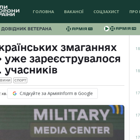
ГОЛОВНА
ВАКАНСІЇ
СОЦЗАХИСТ
ПРО 
ДОВІДНИК ВЕТЕРАНА
українських змаганнях
18
» уже зареєструвалося
с. учасників
18
ОВИНИ
СПОРТ
17
Слідкуйте за АрміяInform в Google
2
хв.
17
17