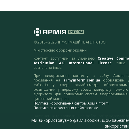
© 2018 - 2026, ІНФОРМАЦІЙНЕ АГЕНТСТВО,
Міністерство оборони України
Контент доступний за ліцензією
Creative Comm
Attribution 4.0 International license
якщо 
зазначено інше.
При використанні контенту з сайту АрміяInf
посилання на
armyinform.com.ua
обов’язкове. 
суб’єктів у сфері онлайн-медіа обов’язкови
розміщення у першому абзаці матеріалу прямого
відкритого для пошукових систем гіперпосилання
цитований матеріал.
Політика користування сайтом АрміяInform
Політика використання файлів cookie
Зауваження та пропозиції по роботі сайту надсилайте
Ми використовуємо файли cookie, щоб забезпе
адресу:
webmaster@armyinform.com.ua
використанн