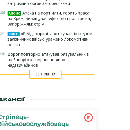
затримано організаторів схеми
:06
Атака на порт Ялти, горить траса
АНОНС
на Крим, винищувач ефектно пролітає над
Запоріжжям: стрім
:51
«Рейд» «привітав» окупантів із днем
ВІДЕО
залізничних військ: уражено локомотиви
росіян
:38
Ворог повторно атакував рятувальників
на Запоріжжі: поранено двох
надзвичайників
ВСІ НОВИНИ
АКАНСІЇ
Стрілець-
Військовослужбовець