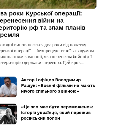
ва роки Курської операції:
еренесення війни на
ериторію рф та злам планів
ремля
ьогодні виповнюється два роки від початку
урської операції — безпрецедентної за задумом
виконанням кампанії, яка перенесла бойові дії
а територію держави-агресора. Цей крок…
Актор і офіцер Володимир
Ращук: «Воєнні фільми не мають
нічого спільного з війною»
«Це зло має бути переможене»:
історія українця, який пережив
російський полон