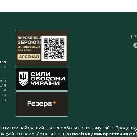
pr
ons
не
orm
Для
м є
 та
 на
 на
чити вам найкращий досвід роботи на нашому сайті. Продовжу
я файлів cookie. Детальніше про
політику використання фай