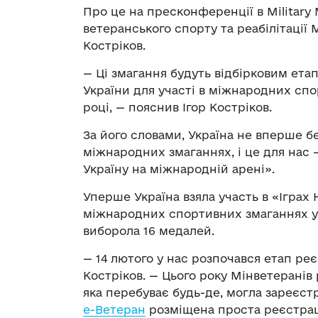
Про це на пресконференції в Military
ветеранського спорту та реабілітації 
Костріков.
— Ці змагання будуть відбірковим ета
України для участі в міжнародних сп
році, — пояснив Ігор Костріков.
За його словами, Україна не вперше б
міжнародних змаганнях, і це для нас 
Україну на міжнародній арені».
Уперше Україна взяла участь в «Іграх 
міжнародних спортивних змаганнях у 
виборола 16 медалей.
— 14 лютого у нас розпочався етап реєс
Костріков. — Цього року Мінветеранів
яка перебуває будь-де, могла зареєст
е-Ветеран
розміщена проста реєстрац