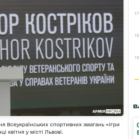
17
16
16
В
ня Всеукраїнських спортивних змагань «Ігри
і квітня у місті Львові.