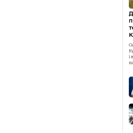
Д
п
т
К
С
К
і 
н