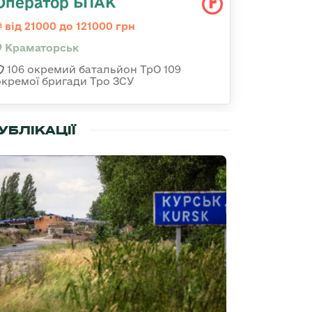
Оператор БПАК
від 21000 до 121000 грн
Краматорськ
106 окремий батальйон ТрО 109
окремої бригади Тро ЗСУ
УБЛІКАЦІЇ