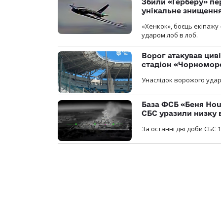
Збили «Герберу» пе
унікальне знищенн
«Хенкок», боєць екіпажу 
ударом лоб в лоб.
Ворог атакував ци
стадіон «Чорномор
Унаслідок ворожого удар
База ФСБ «Беня Hou
СБС уразили низку 
За останні дві доби СБС 1