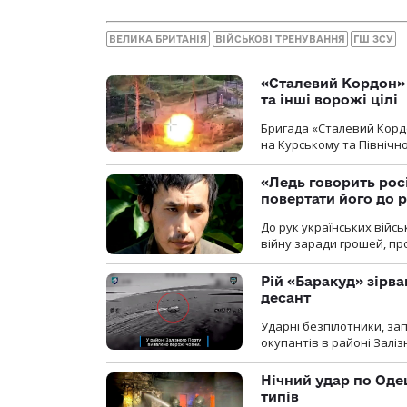
ВЕЛИКА БРИТАНІЯ
ВІЙСЬКОВІ ТРЕНУВАННЯ
ГШ ЗСУ
«Сталевий Кордон»
та інші ворожі цілі
Бригада «Сталевий Кордо
на Курському та Північ
«Ледь говорить рос
повертати його до 
До рук українських війсь
війну заради грошей, про
Рій «Баракуд» зірв
десант
Ударні безпілотники, за
окупантів в районі Залі
Нічний удар по Одещ
типів