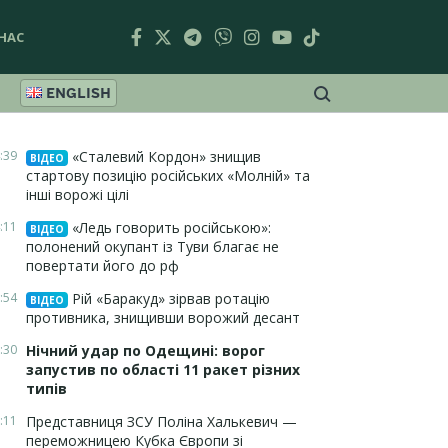
НАС
ENGLISH
:39
«Сталевий Кордон» знищив
ВІДЕО
стартову позицію російських «Молній» та
інші ворожі цілі
:11
«Ледь говорить російською»:
ВІДЕО
полонений окупант із Туви благає не
повертати його до рф
:54
Рій «Баракуд» зірвав ротацію
ВІДЕО
противника, знищивши ворожий десант
:30
Нічний удар по Одещині: ворог
запустив по області 11 ракет різних
типів
:11
Представниця ЗСУ Поліна Халькевич —
переможницею Кубка Європи зі