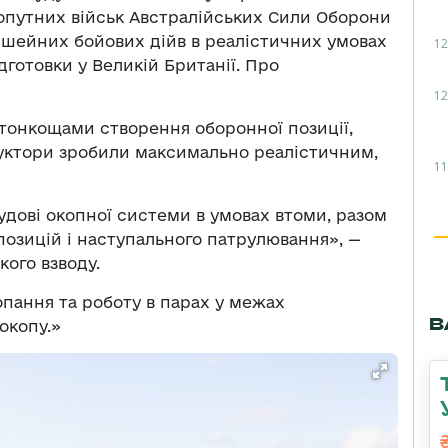
хопутних військ Австралійських Сили Оборони
шейних бойових дійв в реалістичних умовах
12
ідготовки у Великій Британії. Про
12
тонкощами створення оборонної позиції,
труктори зробили максимально реалістичним,
11
удові окопної системи в умовах втоми, разом
позицій і наступального патрулювання», —
кого взводу.
пання та роботу в парах у межах
В
окопу.»