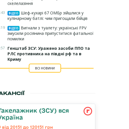
скелелазіння
:43
Шеф-кухарі 67 ОМБр зійшлися у
ВІДЕО
кулінарному батлі: чим пригощали бійців
:19
Вигнали з туалету: українські FPV
ВІДЕО
змусили росіянина припуститися фатальної
помилки
:57
Генштаб ЗСУ: Уражено засоби ППО та
РЛС противника на півдні рф та в
Криму
ВСІ НОВИНИ
АКАНСІЇ
Такелажник (ЗСУ) вся
Україна
від 20151 до 120151 грн