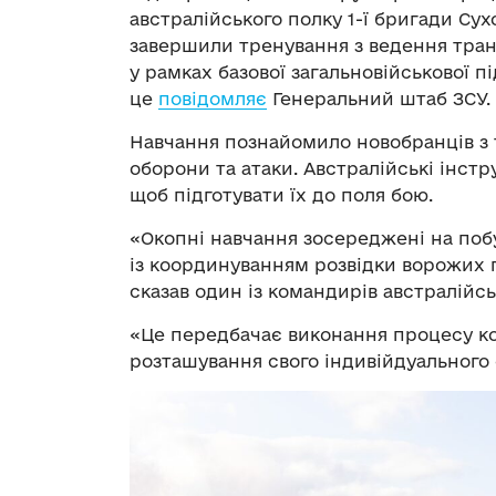
австралійського полку 1-ї бригади Су
завершили тренування з ведення тран
у рамках базової загальновійськової п
це
повідомляє
Генеральний штаб ЗСУ.
Навчання познайомило новобранців з 
оборони та атаки. Австралійські інс
щоб підготувати їх до поля бою.
«Окопні навчання зосереджені на поб
із координуванням розвідки ворожих 
сказав один із командирів австралійсь
«Це передбачає виконання процесу ко
розташування свого індивійдуального 