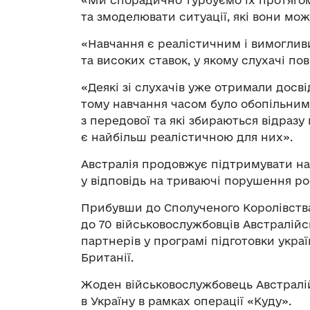
«Ми спорадично турбуємо їх протягом
та змоделювати ситуації, які вони мо
«Навчання є реалістичним і вимоглив
та високих ставок, у якому слухачі п
«Деякі зі слухачів уже отримали досвід
тому навчання часом було обопільним,
з передової та які збираються відразу 
є найбільш реалістичною для них».
Австралія продовжує підтримувати на
у відповідь на триваючі порушення р
Прибувши до Сполученого Королівства 
до 70 військовослужбовців Австралій
партнерів у програмі підготовки укра
Британії.
Жоден військовослужбовець Австралі
в Україну в рамках операції «Куду».