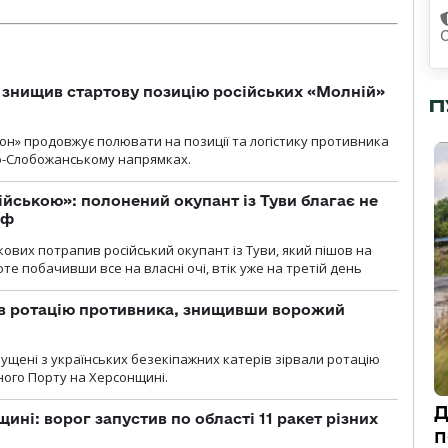
 знищив стартову позицію російських «Молній»
П
н» продовжує полювати на позиції та логістику противника
но-Слобожанському напрямках.
ійською»: полонений окупант із Туви благає не
рф
кових потрапив російський окупант із Туви, який пішов на
те побачивши все на власні очі, втік уже на третій день
ав ротацію противника, знищивши ворожий
пущені з українських безекіпажних катерів зірвали ротацію
зного Порту на Херсонщині.
Д
ині: ворог запустив по області 11 ракет різних
п