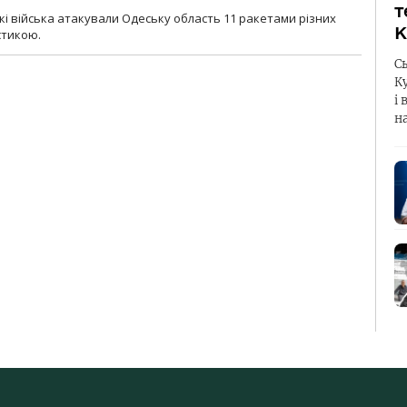
т
ські війська атакували Одеську область 11 ракетами різних
К
істикою.
С
К
і 
н