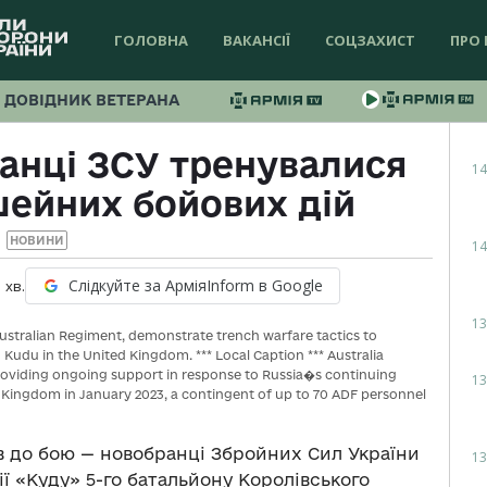
ГОЛОВНА
ВАКАНСІЇ
СОЦЗАХИСТ
ПРО 
ДОВІДНИК ВЕТЕРАНА
ранці ЗСУ тренувалися
14
ейних бойових дій
НОВИНИ
14
Слідкуйте за АрміяInform в Google
1
хв.
13
Australian Regiment, demonstrate trench warfare tactics to
n Kudu in the United Kingdom. *** Local Caption *** Australia
providing ongoing support in response to Russia�s continuing
13
ed Kingdom in January 2023, a contingent of up to 70 ADF personnel
в до бою — новобранці Збройних Сил України
13
ії «Куду» 5-го батальйону Королівського