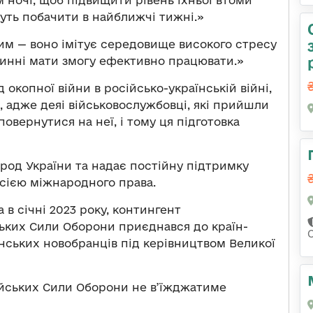
 ночі, щоб підвищити рівень їхньої втоми
жуть побачити в найближчі тижні.»
им — воно імітує середовище високого стресу
овинні мати змогу ефективно працювати.»
 окопної війни в російсько-українській війні,
 адже деяі військовослужбовці, які прийшли
повернутися на неї, і тому ця підготовка
род України та надає постійну підтримку
осією міжнародного права.
в січні 2023 року, контингент
ських Сили Оборони приєднався до країн-
їнських новобранців під керівництвом Великої
йських Сили Оборони не в’їжджатиме