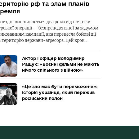
ериторію рф та злам планів
ремля
ьогодні виповнюється два роки від початку
урської операції — безпрецедентної за задумом
виконанням кампанії, яка перенесла бойові дії
а територію держави-агресора. Цей крок…
Актор і офіцер Володимир
Ращук: «Воєнні фільми не мають
нічого спільного з війною»
«Це зло має бути переможене»:
історія українця, який пережив
російський полон