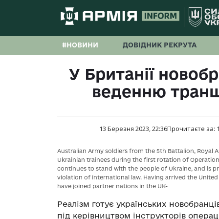
#НОВИНИ
ДОВІДНИК РЕКРУТА
У Британії новоб
веденню транш
13 Березня 2023, 22:36
Прочитаєте за:
Australian Army soldiers from the 5th Battalion, Royal 
Ukrainian trainees during the first rotation of Operatio
continues to stand with the people of Ukraine, and is 
violation of international law. Having arrived the Unit
have joined partner nations in the UK-
Реалізм готує українських новобранці
під керівництвом інструкторів операц