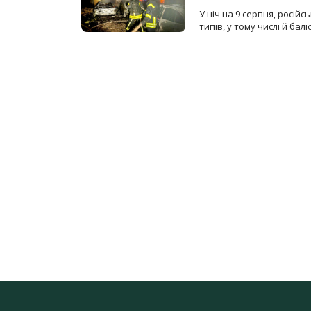
У ніч на 9 серпня, росій
типів, у тому числі й бал