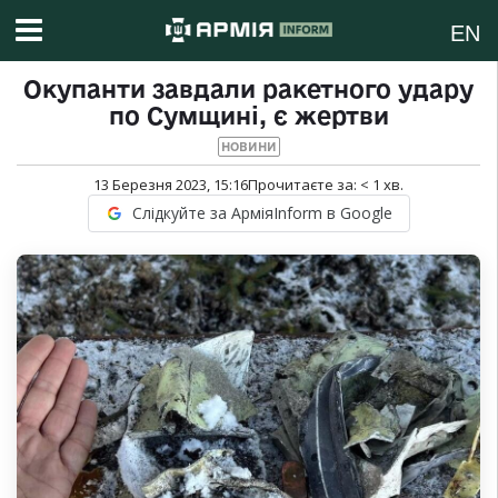
EN
Окупанти завдали ракетного удару
по Сумщині, є жертви
НОВИНИ
13 Березня 2023, 15:16
Прочитаєте за:
< 1
хв.
Слідкуйте за АрміяInform в Google