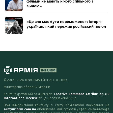
фільми не мають нічого спільного з
війною»
«Це зло має бути переможене»: історія
українця, який пережив російський полон
© 2018 - 2026, ІНФОРМАЦІЙНЕ АГЕНТСТВО,
Міністерство оборони України
Контент доступний за ліцензією
Creative Commons Attribution 4.0
International license
якщо не зазначено інше.
При використанні контенту з сайту АрміяInform посилання на
armyinform.com.ua
обов’язкове. Для суб’єктів у сфері онлайн-медіа