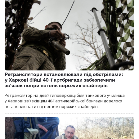
Ретранслятори встановлювали під обстрілами:
у Харкові бійці 40-ї артбригади забезпечили
зв’язок попри вогонь ворожих снайперів
Ретранслятор на дев’ятиповерхівці біля танкового училища
у Харкові зв’язківцям 40-ї артилерійської бригади довелося
встановлювати під вогнем ворожих снайперів.