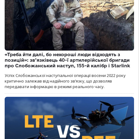
«Треба йти далі, бо нехороші люди відходять з
позицій»: зв’язківець 40-ї артилерійської бригади
про Слобожанський наступ, 155-й калібр і Starlink
Успіх Слобожанської наступальної операції восени 2022 року
критично залежав від надійного зв’язку, що дозволяв
передавати інформацію в режимі реального часу.