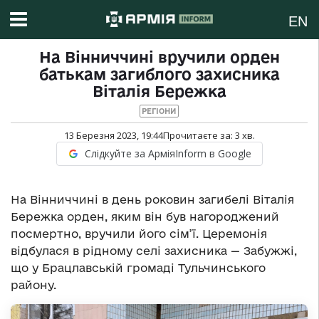
EN
На Вінниччині вручили орден
батькам загиблого захисника
Віталія Бережка
РЕГІОНИ
13 Березня 2023, 19:44
Прочитаєте за:
3
хв.
Слідкуйте за АрміяInform в Google
На Вінниччині в день роковин загибелі Віталія
Бережка орден, яким він був нагороджений
посмертно, вручили його сім’ї. Церемонія
відбулася в рідному селі захисника — Забужжі,
що у Брацлавській громаді Тульчинського
району.