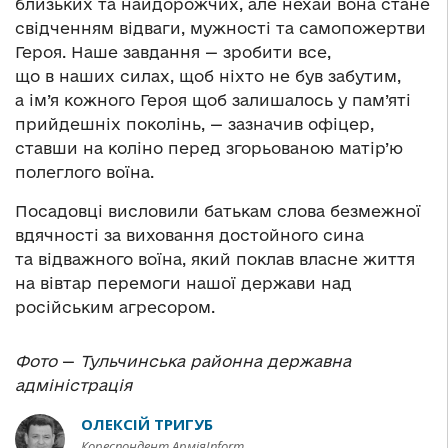
близьких та найдорожчих, але нехай вона стане
свідченням відваги, мужності та самопожертви
Героя. Наше завдання — зробити все,
що в наших силах, щоб ніхто не був забутим,
а ім’я кожного Героя щоб залишалось у пам’яті
прийдешніх поколінь, — зазначив офіцер,
ставши на коліно перед згорьованою матір’ю
полеглого воїна.
Посадовці висловили батькам слова безмежної
вдячності за виховання достойного сина
та відважного воїна, який поклав власне життя
на вівтар перемоги нашої держави над
російським агресором.
Фото
—
Тульчинська районна державна
адміністрація
ОЛЕКСІЙ ТРИГУБ
Кореспондент АрміяInform