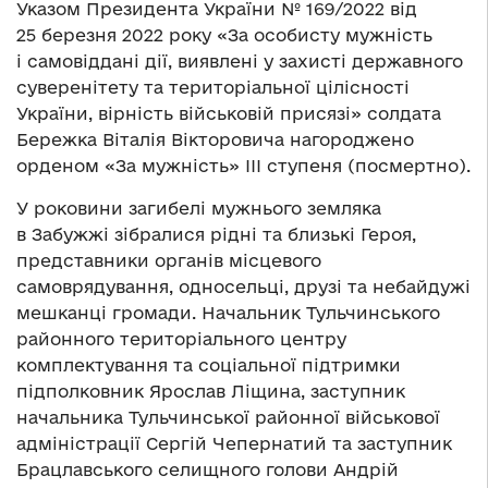
Указом Президента України № 169/2022 від
25 березня 2022 року «За особисту мужність
і самовіддані дії, виявлені у захисті державного
суверенітету та територіальної цілісності
України, вірність військовій присязі» солдата
Бережка Віталія Вікторовича нагороджено
орденом «За мужність» III ступеня (посмертно).
У роковини загибелі мужнього земляка
в Забужжі зібралися рідні та близькі Героя,
представники органів місцевого
самоврядування, односельці, друзі та небайдужі
мешканці громади. Начальник Тульчинського
районного територіального центру
комплектування та соціальної підтримки
підполковник Ярослав Ліщина, заступник
начальника Тульчинської районної військової
адміністрації Сергій Чепернатий та заступник
Брацлавського селищного голови Андрій