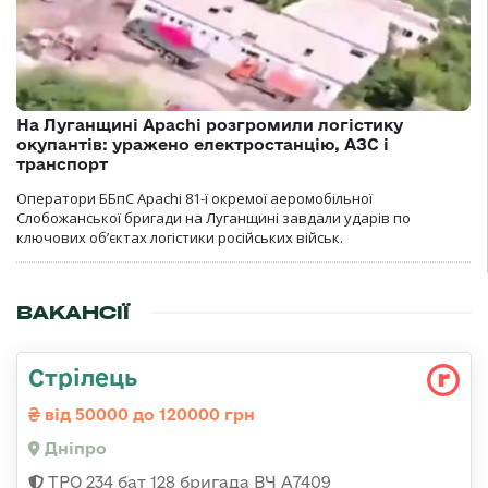
На Луганщині Apachi розгромили логістику
окупантів: уражено електростанцію, АЗС і
транспорт
Оператори ББпС Apachi 81-ї окремої аеромобільної
Слобожанської бригади на Луганщині завдали ударів по
ключових об’єктах логістики російських військ.
ВАКАНСІЇ
Стрілець
від 50000 до 120000 грн
Дніпро
ТРО 234 бат 128 бригада ВЧ А7409