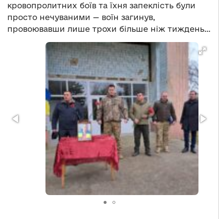
кровопролитних боїв та їхня запеклість були
просто нечуваними — воїн загинув,
провоювавши лише трохи більше ніж тиждень…