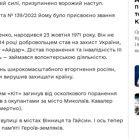
ивій силі, призупинено ворожий наступ.
п
т
нта № 139/2022 йому було присвоєно звання
К
С
ко, народився 23 жовтня 1971 року. Він не
К
14 році добровольцем став на захист України,
і 
 «Айдар». Дістав поранення та інвалідність ІІІ
н
ь — займався волонтерською діяльністю.
день широкомасштабного вторгнення росіян,
 вирушив захищати країну.
м «Кіт» загинув від осколкового поранення
їв з окупантами за місто Миколаїв. Кавалер
смертно).
вулиці в містах Вінниця та Гайсин. І ось тепер
 пам’яті Героїв-земляків.