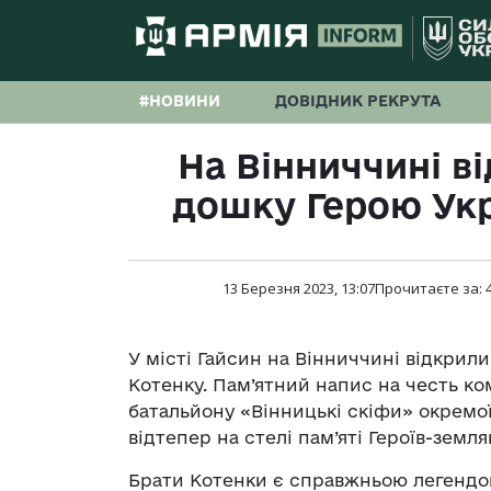
#НОВИНИ
ДОВІДНИК РЕКРУТА
На Вінниччині в
дошку Герою Укр
13 Березня 2023, 13:07
Прочитаєте за:
У місті Гайсин на Вінниччині відкрил
Котенку. Пам’ятний напис на честь к
батальйону «Вінницькі скіфи» окремої
відтепер на стелі пам’яті Героїв-земля
Брати Котенки є справжньою легендою