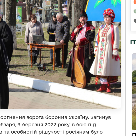
П
ргнення ворога боронив Україну. Загинув
заря, 9 березня 2022 року, в бою під
 та особистій рішучості росіянам було
Д