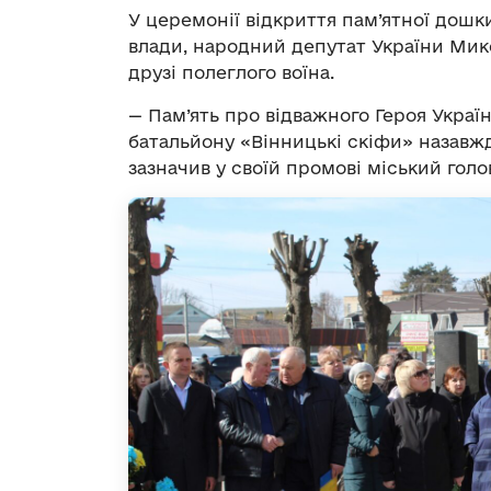
У церемонії відкриття пам’ятної дошк
влади, народний депутат України Мико
друзі полеглого воїна.
— Пам’ять про відважного Героя Україн
батальйону «Вінницькі скіфи» назавжд
зазначив у своїй промові міський голо