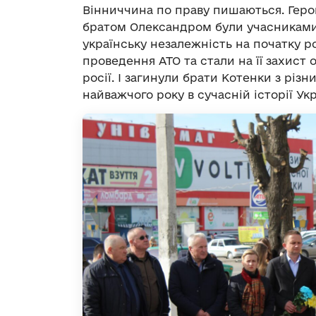
Вінниччина по праву пишаються. Герой
братом Олександром були учасниками 
українську незалежність на початку ро
проведення АТО та стали на її захист
росії. І загинули брати Котенки з різн
найважчого року в сучасній історії Ук