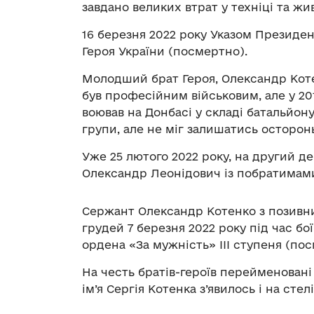
завдано великих втрат у техніці та ж
16 березня 2022 року Указом Президе
Героя України (посмертно).
Молодший брат Героя, Олександр Котен
був професійним військовим, але у 20
воював на Донбасі у складі батальйону
групи, але не міг залишатись осторон
Уже 25 лютого 2022 року, на другий 
Олександр Леонідович із побратимами
Сержант Олександр Котенко з позивни
грудей 7 березня 2022 року під час бо
ордена «За мужність» III ступеня (по
На честь братів-героїв перейменовані 
ім’я Сергія Котенка з’явилось і на стелі