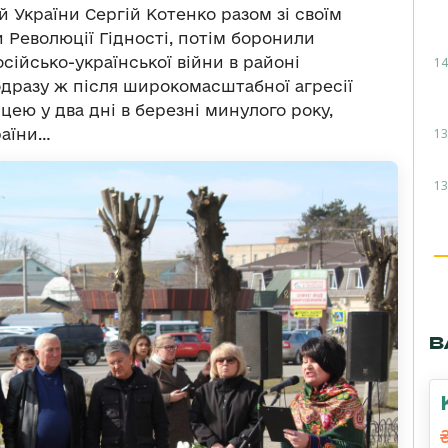
 України Сергій Котенко разом зі своїм
Революції Гідності, потім боронили
сійсько-української війни в районі
14
 одразу ж після широкомасштабної агресії
ицею у два дні в березні минулого року,
13
раїни…
13
В