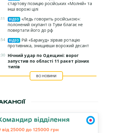
стартову позицію російських «Молній» та
інші ворожі цілі
:11
«Ледь говорить російською»:
ВІДЕО
полонений окупант із Туви благає не
повертати його до рф
:54
Рій «Баракуд» зірвав ротацію
ВІДЕО
противника, знищивши ворожий десант
:30
Нічний удар по Одещині: ворог
запустив по області 11 ракет різних
типів
ВСІ НОВИНИ
АКАНСІЇ
Командир відділення
від 25000 до 125000 грн