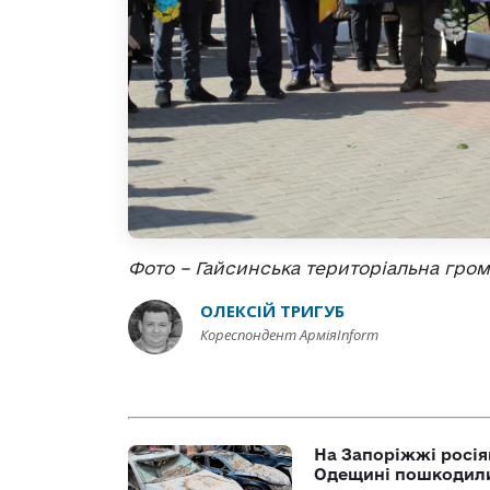
Фото – Гайсинська територіальна гро
ОЛЕКСІЙ ТРИГУБ
Кореспондент АрміяInform
На Запоріжжі росія
Одещині пошкодили