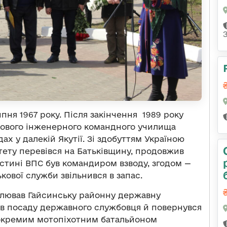
пня 1967 року. Після закінчення 1989 року
кового інженерного командного училища
х у далекій Якутії. Зі здобуттям Україною
тету перевівся на Батьківщину, продовжив
частині ВПС був командиром взводу, згодом —
ькової служби звільнився в запас.
чолював Гайсинську районну державну
нув посаду державного службовця й повернувся
 окремим мотопіхотним батальйоном