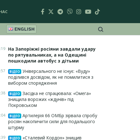
НАС
ENGLISH
:19
На Запоріжжі росіяни завдали удару
по рятувальниках, а на Одещині
пошкодили автобус з дітьми
:57
Універсального не існує: «Вуду»
ВІДЕО
поділився досвідом, як не помилитися з
вибором спорядження
:38
Засідка не спрацювала: «Омега»
ВІДЕО
знищила ворожих «ждунів» під
Покровськом
:04
Артилерія 66 ОМБр зірвала спробу
ВІДЕО
росіян накопичити сили для подальшого
штурму
:39
«Сталевий Кордон» знищив
ВІДЕО