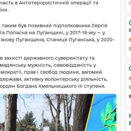
участь в Антитерористичній операції та
їни.
, таким був позивний підполковника Сергія
та Попасна на Луганщині, у 2017-18-му — у
 знову Луганщина, Станиця Луганська, у 2020-
и в захисті державного суверенітету та
омадянську мужність, самовідданість у
мократії, прав і свобод людини, вагомий
 держави, активну волонтерську діяльність,
орден Богдана Хмельницького III ступеня.