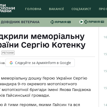
ГОЛОВНА
ВАКАНСІЇ
СОЦЗАХИСТ
ПРО 
ДОВІДНИК ВЕТЕРАНА
ідкрили меморіальну
16
аїни Сергію Котенку
РЕГІОНИ
15
Слідкуйте за АрміяInform в Google
4
хв.
15
и меморіальну дошку Герою України Сергію
омандира 9-го окремого мотопіхотного
15
 мотопіхотної бригади імені Якова Гандзюка
ків Гайсинської громади.
 й тими героями, якими Гайсин та вся
14