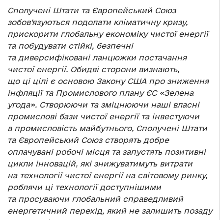
Сполучені Штати та Європейський Союз
зобов’язуються подолати кліматичну кризу,
прискорити глобальну економіку чистої енергії
та побудувати стійкі, безпечні
та диверсифіковані ланцюжки постачання
чистої енергії. Обидві сторони визнають,
що ці цілі є основою Закону США про зниження
інфляції та Промислового плану ЄС «Зелена
угода». Створюючи та зміцнюючи наші власні
промислові бази чистої енергії та інвестуючи
в промисловість майбутнього, Сполучені Штати
та Європейський Союз створять добре
оплачувані робочі місця та запустять позитивні
цикли інновацій, які знижуватимуть витрати
на технології чистої енергії на світовому ринку,
роблячи ці технології доступнішими
та просуваючи глобальний справедливий
енергетичний перехід, який не залишить позаду