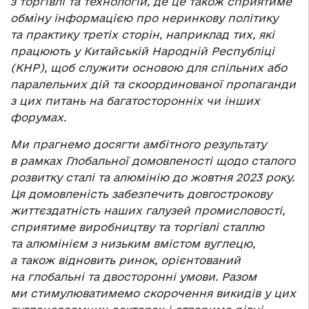
з торгівлі та технологій, де це також сприятиме
обміну інформацією про неринкову політику
та практику третіх сторін, наприклад тих, які
працюють у Китайській Народній Республіці
(КНР), щоб служити основою для спільних або
паралельних дій та скоординованої пропаганди
з цих питань на багатосторонніх чи інших
форумах.
Ми прагнемо досягти амбітного результату
в рамках Глобальної домовленості щодо сталого
розвитку сталі та алюмінію до жовтня 2023 року.
Ця домовленість забезпечить довгострокову
життєздатність наших галузей промисловості,
сприятиме виробництву та торгівлі сталлю
та алюмінієм з низьким вмістом вуглецю,
а також відновить ринок, орієнтований
на глобальні та двосторонні умови. Разом
ми стимулюватимемо скорочення викидів у цих