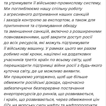
та утримувати її військово-промислову систему.
Ми поглиблюємо нашу спільну роботу
з агресивного дотримання наших санкцій
і заходів контролю за експортом, а також для
припинення та стримування обходу
та зменшення санкцій, включно з розширеними
повноваженнями, щоб закрити доступ росії
до всіх ресурсів, які можуть підтримувати
її військову машину. У рамках цього ми разом
робимо нові кроки, націлені на додаткових
учасників третіх країн по всьому світу, щоб
перешкодити підтримці війни росії з будь-якого
куточка світу, де це можливо виявити.
Ми працюємо узгоджено, щоб ще більше
обмежити російські доходи, одночасно
забезпечуючи безперервне постачання
енергоресурсів до ринків, що розвиваються,
і країн, що розвиваються, через обмеження цін
G7+ на морську сиру нафту та нафтопродукти