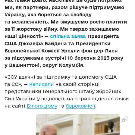
настільки довго, наскільки це буде потрібно.
Ми, як партнери, разом рішуче підтримуємо
Україну, яка бореться за свободу
та незалежність. Ми змушуємо росію платити
за її жорстоку війну. Ми твердо захищаємо
наші цінності» —
спільна заява
Президента
США Джозефа Байдена та Президентки
Європейської Комісії Урсули фон дер Ляєн
за підсумками зустрічі 10 березня 2023 року
у Вашингтоні, округ Колумбія.
«ЗСУ вдячні за підтримку та допомогу США
та ЄС», —
написали
на своїй сторінці
представники Генерального штабу Збройних
Сил України у відповідь на оприлюднення заяви
на сайті
Білого дому
та
Єврокомісії
.