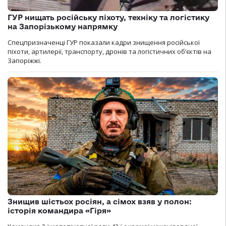
ГУР нищать російську піхоту, техніку та логістику
на Запорізькому напрямку
Спецпризначенці ГУР показали кадри знищення російської
піхоти, артилерії, транспорту, дронів та логістичних об’єктів на
Запоріжжі.
Знищив шістьох росіян, а сімох взяв у полон:
історія командира «Гіря»