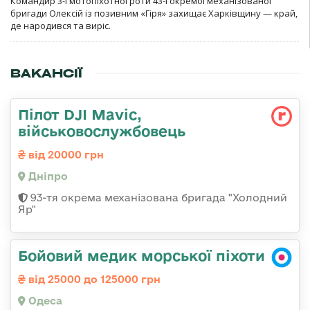
Командир 3-ї мотопіхотної роти 43-ї окремої механізованої
бригади Олексій із позивним «Гіря» захищає Харківщину — край,
де народився та виріс.
ВАКАНСІЇ
Пілот DJI Mavic,
військовослужбовець
від 20000 грн
Дніпро
93-тя окрема механізована бригада "Холодний
Яр"
Бойовий медик морської піхоти
від 25000 до 125000 грн
Одеса