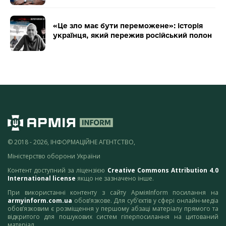
«Це зло має бути переможене»: історія
українця, який пережив російський полон
© 2018 - 2026, ІНФОРМАЦІЙНЕ АГЕНТСТВО,
Міністерство оборони України
Контент доступний за ліцензією
Creative Commons Attribution 4.0
International license
якщо не зазначено інше.
При використанні контенту з сайту АрміяInform посилання на
armyinform.com.ua
обов’язкове. Для суб’єктів у сфері онлайн-медіа
обов’язковим є розміщення у першому абзаці матеріалу прямого та
відкритого для пошукових систем гіперпосилання на цитований
матеріал.