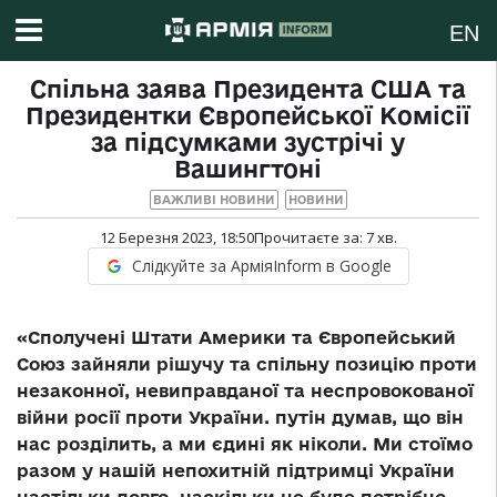
EN
Спільна заява Президента США та
Президентки Європейської Комісії
за підсумками зустрічі у
Вашингтоні
ВАЖЛИВІ НОВИНИ
НОВИНИ
12 Березня 2023, 18:50
Прочитаєте за:
7
хв.
Слідкуйте за АрміяInform в Google
«Сполучені Штати Америки та Європейський
Союз зайняли рішучу та спільну позицію проти
незаконної, невиправданої та неспровокованої
війни росії проти України. путін думав, що він
нас розділить, а ми єдині як ніколи. Ми стоїмо
разом у нашій непохитній підтримці України