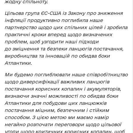
жодну спільноту.
Цільова група ЄС-США із Закону про зниження
інфляції продуктивно поглибила наше
партнерство щодо цих спільних цілей і зробила
практичні кроки вперед щодо визначених
проблем, щоб узгодити наші підходи
до зміцнення та безпеки ланцюгів постачання,
виробництва та інновацій по обидва боки
Атлантики.
Ми будемо поглиблювати наше співробітництво
щодо диверсифікації важливих ланцюгів
постачання корисних копалин і акумуляторів,
визнаючи значні можливості по обидва боки
Атлантики для побудови цих ланцюжків
постачання міцним, безпечним і стійким
способом. З цією метою ми маємо намір
негайно розпочати переговори щодо цільової
угоди щодо критичних корисних копалин, щоб