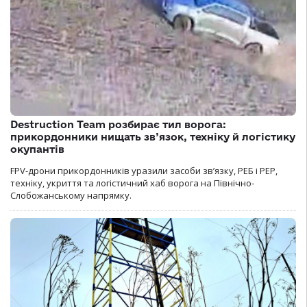
Destruction Team розбирає тил ворога:
прикордонники нищать зв’язок, техніку й логістику
окупантів
FPV-дрони прикордонників уразили засоби зв’язку, РЕБ і РЕР,
техніку, укриття та логістичний хаб ворога на Північно-
Слобожанському напрямку.