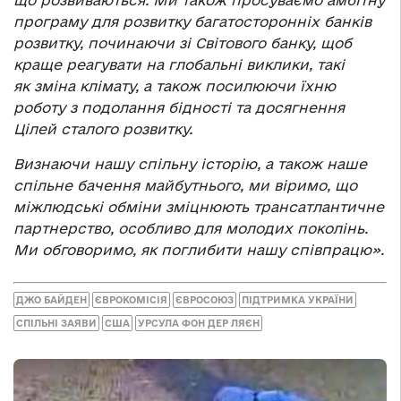
що розвиваються. Ми також просуваємо амбітну
програму для розвитку багатосторонніх банків
розвитку, починаючи зі Світового банку, щоб
краще реагувати на глобальні виклики, такі
як зміна клімату, а також посилюючи їхню
роботу з подолання бідності та досягнення
Цілей сталого розвитку.
Визнаючи нашу спільну історію, а також наше
спільне бачення майбутнього, ми віримо, що
міжлюдські обміни зміцнюють трансатлантичне
партнерство, особливо для молодих поколінь.
Ми обговоримо, як поглибити нашу співпрацю».
ДЖО БАЙДЕН
ЄВРОКОМІСІЯ
ЄВРОСОЮЗ
ПІДТРИМКА УКРАЇНИ
СПІЛЬНІ ЗАЯВИ
США
УРСУЛА ФОН ДЕР ЛЯЄН