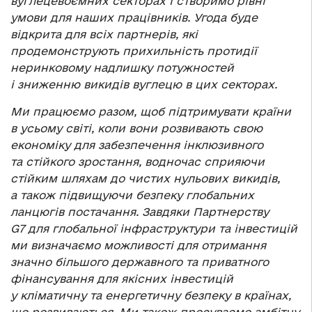
вуглецевоємних секторах і створимо рівні
умови для наших працівників. Угода буде
відкрита для всіх партнерів, які
продемонструють прихильність протидії
неринковому надлишку потужностей
і зниженню викидів вуглецю в цих секторах.
Ми працюємо разом, щоб підтримувати країни
в усьому світі, коли вони розвивають свою
економіку для забезпечення інклюзивного
та стійкого зростання, водночас сприяючи
стійким шляхам до чистих нульових викидів,
а також підвищуючи безпеку глобальних
ланцюгів постачання. Завдяки Партнерству
G7 для глобальної інфраструктури та інвестицій
ми визначаємо можливості для отримання
значно більшого державного та приватного
фінансування для якісних інвестицій
у кліматичну та енергетичну безпеку в країнах,