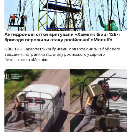
Антидронові сітки врятували «Хамві»: бійці 128-ї
бригади пережили атаку російської «Молнії»
Бійці 128-ї Закарпатської бригади, повертаючись із бойового
завдання, потрапили під атаку російського ударного
безпілотника «Молнія».