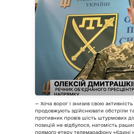
— Хоча ворог і знизив свою активніст
продовжують здійснювати обстріли та
противник провів шість штурмових дій
позицій не відбулося, натомість раши
прямого етеру телемарафону «Єдині 