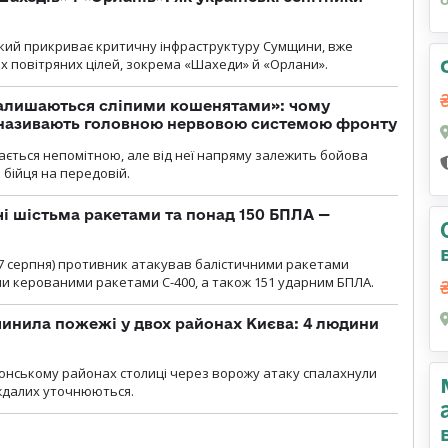
 який прикриває критичну інфраструктуру Сумщини, вже
 повітряних цілей, зокрема «Шахеди» й «Орлани».
залишаються сліпими кошенятами»: чому
к називають головною нервовою системою фронту
ається непомітною, але від неї напряму залежить бойова
 бійця на передовій.
чі шістьма ракетами та понад 150 БПЛА —
00 7 серпня) противник атакував балістичними ракетами
ми керованими ракетами С-400, а також 151 ударним БПЛА.
инила пожежі у двох районах Києва: 4 людини
лонському районах столиці через ворожу атаку спалахнули
аждалих уточнюються.