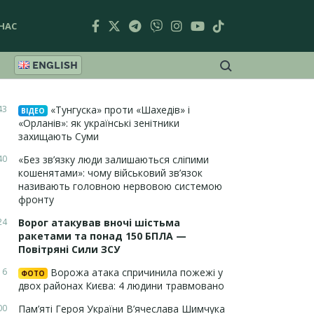
НАС
ENGLISH
43
«Тунгуска» проти «Шахедів» і
ВІДЕО
«Орланів»: як українські зенітники
захищають Суми
40
«Без зв’язку люди залишаються сліпими
кошенятами»: чому військовий зв’язок
називають головною нервовою системою
фронту
24
Ворог атакував вночі шістьма
ракетами та понад 150 БПЛА —
Повітряні Сили ЗСУ
16
Ворожа атака спричинила пожежі у
ФОТО
двох районах Києва: 4 людини травмовано
00
Пам’яті Героя України В’ячеслава Шимчука