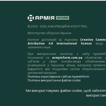
© 2018 - 2026, ІНФОРМАЦІЙНЕ АГЕНТСТВО,
Міністерство оборони України
Контент доступний за ліцензією
Creative Comm
Attribution 4.0 International license
якщо 
зазначено інше.
При використанні контенту з сайту АрміяInf
посилання на
armyinform.com.ua
обов’язкове. 
суб’єктів у сфері онлайн-медіа обов’язкови
розміщення у першому абзаці матеріалу прямого
відкритого для пошукових систем гіперпосилання
цитований матеріал.
Політика користування сайтом АрміяInform
Політика використання файлів cookie
Зауваження та пропозиції по роботі сайту надсилайте
Ми використовуємо файли cookie, щоб забезпе
адресу:
webmaster@armyinform.com.ua
використанн