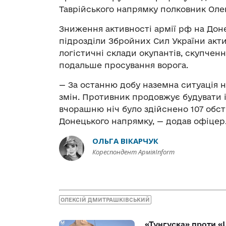
Таврійського напрямку полковник Оле
Зниження активності армії рф на Дон
підрозділи Збройних Сил України акт
логістичні склади окупантів, скупчен
подальше просування ворога.
— За останню добу наземна ситуація н
змін. Противник продовжує будувати і
вчорашню ніч було здійснено 107 обст
Донецького напрямку, — додав офіцер
ОЛЬГА ВІКАРЧУК
Кореспондент АрміяInform
ОЛЕКСІЙ ДМИТРАШКІВСЬКИЙ
«Тунгуска» проти «Ш