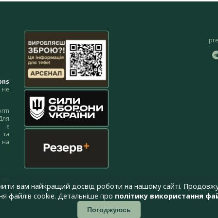
pr
ons
не
orm
Для
м є
 та
 на
 на
чити вам найкращий досвід роботи на нашому сайті. Продовжу
я файлів cookie. Детальніше про
політику використання фай
Погоджуюсь