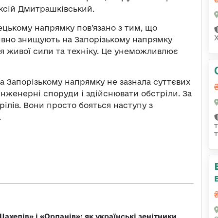
ксій Дмитрашківський.
ецькому напрямку пов’язано з тим, що
ивно знищують на Запорізькому напрямку
ня живої сили та техніку. Це унеможливлює
а Запорізькому напрямку не зазнала суттєвих
нженерні споруди і здійснювати обстріли. За
рілів. Вони просто бояться наступу з
.
ахедів» і «Орланів»: як українські зенітники