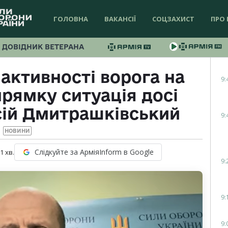
ГОЛОВНА
ВАКАНСІЇ
СОЦЗАХИСТ
ПРО 
ДОВІДНИК ВЕТЕРАНА
активності ворога на
9:
рямку ситуація досі
сій Дмитрашківський
9:
НОВИНИ
Слідкуйте за АрміяInform в Google
 1
хв.
9:
9:
9: