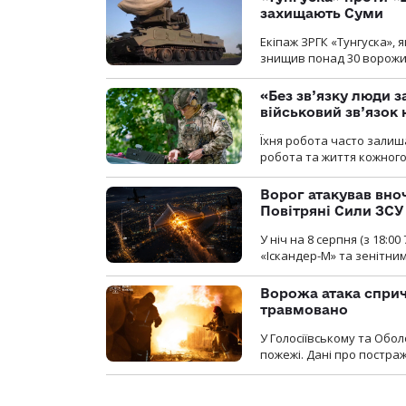
захищають Суми
Екіпаж ЗРГК «Тунгуска»,
знищив понад 30 ворожих
«Без зв’язку люди 
військовий зв’язо
Їхня робота часто залиш
робота та життя кожного
Ворог атакував вно
Повітряні Сили ЗСУ
У ніч на 8 серпня (з 18:
«Іскандер-М» та зенітни
Ворожа атака сприч
травмовано
У Голосіївському та Обо
пожежі. Дані про постр