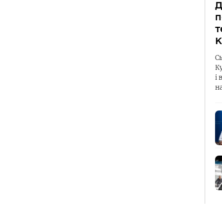
Д
п
т
К
С
К
і 
н