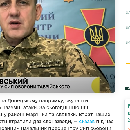
8:
8:
8:
В
ь на Донецькому напрямку, окупанти
 наземні атаки. За сьогоднішню ніч
 у районі Мар’їнки та Авдіївки. Втрат наших
сти втратили два свої взводи, —
сказав
під час
новини» начальник пресцентру Сил оборони