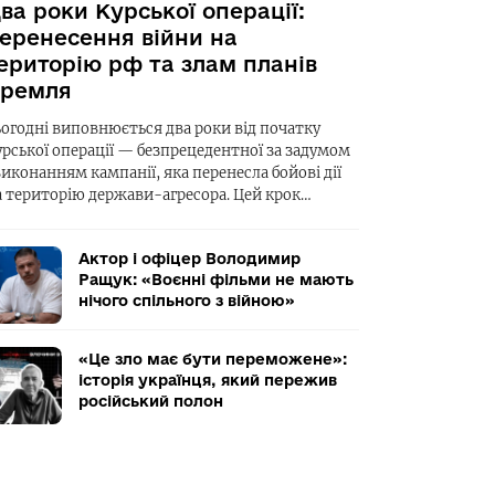
ва роки Курської операції:
еренесення війни на
ериторію рф та злам планів
ремля
ьогодні виповнюється два роки від початку
урської операції — безпрецедентної за задумом
виконанням кампанії, яка перенесла бойові дії
а територію держави-агресора. Цей крок…
Актор і офіцер Володимир
Ращук: «Воєнні фільми не мають
нічого спільного з війною»
«Це зло має бути переможене»:
історія українця, який пережив
російський полон