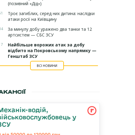
(позивний «Дід»)
51
Троє загиблих, серед них дитина: наслідки
атаки росії на Київщину
34
За минулу добу уражено два танки та 12
артсистем — СБС ЗСУ
17
Найбільше ворожих атак за добу
відбито на Покровському напрямку —
Генштаб ЗСУ
ВСІ НОВИНИ
АКАНСІЇ
Механік-водій,
військовослужбовець у
ЗСУ
від 50000 до 120000 грн