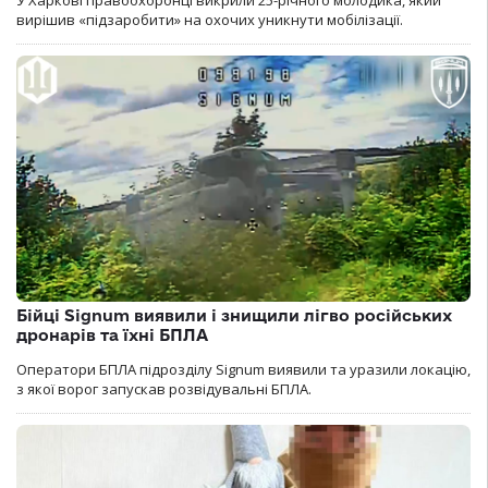
У Харкові правоохоронці викрили 25-річного молодика, який
вирішив «підзаробити» на охочих уникнути мобілізації.
Бійці Signum виявили і знищили лігво російських
дронарів та їхні БПЛА
Оператори БПЛА підрозділу Signum виявили та уразили локацію,
з якої ворог запускав розвідувальні БПЛА.