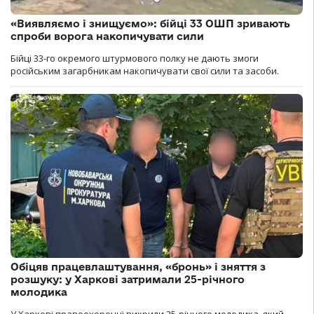
«Виявляємо і знищуємо»: бійці 33 ОШП зривають
спроби ворога накопичувати сили
Бійці 33-го окремого штурмового полку не дають змоги
російським загарбникам накопичувати свої сили та засоби.
Обіцяв працевлаштування, «бронь» і зняття з
розшуку: у Харкові затримали 25-річного
молодика