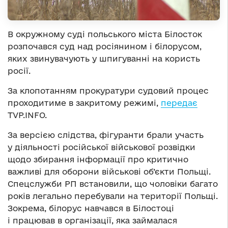
В окружному суді польського міста Білосток
розпочався суд над росіянином і білорусом,
яких звинувачують у шпигуванні на користь
росії.
За клопотанням прокуратури судовий процес
проходитиме в закритому режимі,
передає
TVP.INFO.
За версією слідства, фігуранти брали участь
у діяльності російської військової розвідки
щодо збирання інформації про критично
важливі для оборони військові об’єкти Польщі.
Спецслужби РП встановили, що чоловіки багато
років легально перебували на території Польщі.
Зокрема, білорус навчався в Білостоці
і працював в організації, яка займалася