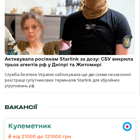
Активувала росіянам Starlink за дозу: СБУ викрила
трьох агентів рф у Дніпрі та Житомирі
Служба безпеки України заблокувала ще дві схеми незаконної
реєстрації супутникових терміналів Starlink для збройних
угруповань рф.
ВАКАНСІЇ
Кулеметник
від 21000 до 121000 грн