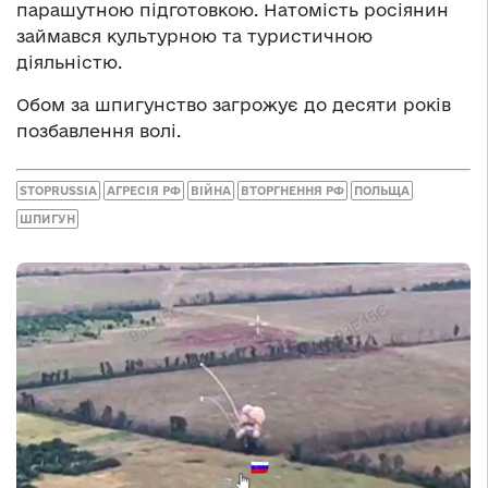
парашутною підготовкою. Натомість росіянин
займався культурною та туристичною
діяльністю.
Обом за шпигунство загрожує до десяти років
позбавлення волі.
STOPRUSSIA
АГРЕСІЯ РФ
ВІЙНА
ВТОРГНЕННЯ РФ
ПОЛЬЩА
ШПИГУН