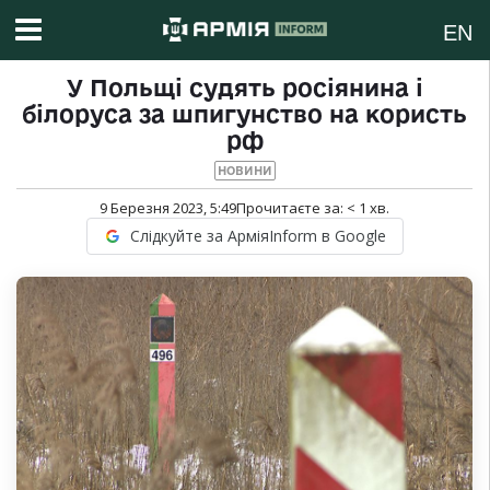
EN
У Польщі судять росіянина і
білоруса за шпигунство на користь
рф
НОВИНИ
9 Березня 2023, 5:49
Прочитаєте за:
< 1
хв.
Слідкуйте за АрміяInform в Google