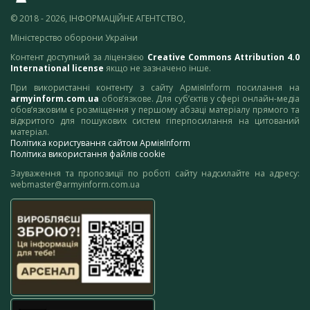
© 2018 - 2026, ІНФОРМАЦІЙНЕ АГЕНТСТВО,
Міністерство оборони України
Контент доступний за ліцензією
Creative Commons Attribution 4.0
International license
якщо не зазначено інше.
При використанні контенту з сайту АрміяInform посилання на
armyinform.com.ua
обов’язкове. Для суб’єктів у сфері онлайн-медіа
обов’язковим є розміщення у першому абзаці матеріалу прямого та
відкритого для пошукових систем гіперпосилання на цитований
матеріал.
Політика користування сайтом АрміяInform
Політика використання файлів cookie
Зауваження та пропозиції по роботі сайту надсилайте на адресу:
webmaster@armyinform.com.ua