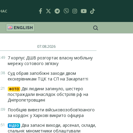
НАС
ENGLISH
07.08.2026
:49
7 корпус ДШВ розгортає власну мобільну
мережу сотового зв’язку
:38
Суд обрав запобіжні заходи двом
екскерівникам ТЦК та СП на Закарпатті
:21
Дві людини загинуло, шестеро
ФОТО
постраждали внаслідок обстрілів рф на
Дніпропетровщині
:09
Пообіцяв вивезти військовозобов’язаного
за кордон: у Харкові викрито офіцера
:51
Два запасні виходи, арсенал, склади,
ВІДЕО
спальня: мінометники облаштували