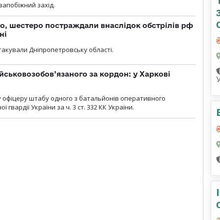
 запобіжний захід.
о, шестеро постраждали внаслідок обстрілів рф
ні
атакували Дніпропетровську області.
йськовозобов’язаного за кордон: у Харкові
у офіцеру штабу одного з батальйонів оперативного
гвардії України за ч. 3 ст. 332 КК України.