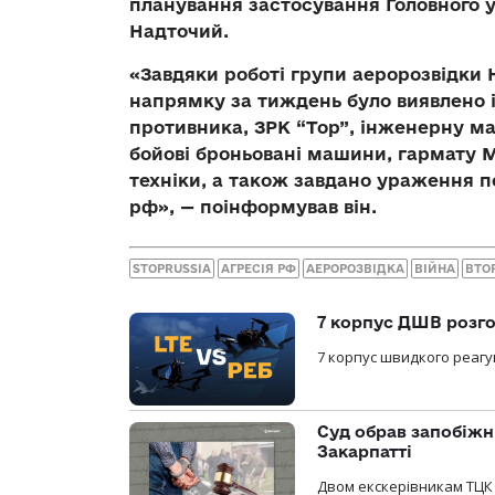
планування застосування Головного 
Надточий.
«Завдяки роботі групи аеророзвідки 
напрямку за тиждень було виявлено 
противника, ЗРК “Тор”, інженерну ма
бойові броньовані машини, гармату М
техніки, а також завдано ураження п
рф», — поінформував він.
STOPRUSSIA
АГРЕСІЯ РФ
АЕРОРОЗВІДКА
ВІЙНА
ВТО
7 корпус ДШВ розго
7 корпус швидкого реагу
Суд обрав запобіжн
Закарпатті
Двом екскерівникам ТЦК 