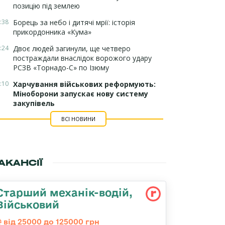
позицію під землею
:38
Борець за небо і дитячі мрії: історія
прикордонника «Кума»
:24
Двоє людей загинули, ще четверо
постраждали внаслідок ворожого удару
РСЗВ «Торнадо-С» по Ізюму
:10
Харчування військових реформують:
Міноборони запускає нову систему
закупівель
ВСІ НОВИНИ
АКАНСІЇ
Старший механік-водій,
Військовий
від 25000 до 125000 грн