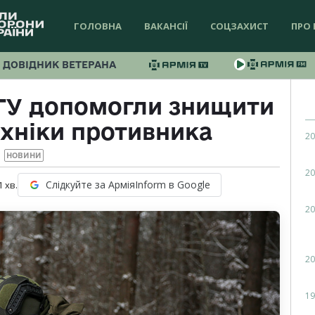
ГОЛОВНА
ВАКАНСІЇ
СОЦЗАХИСТ
ПРО 
ДОВІДНИК ВЕТЕРАНА
ГУ допомогли знищити
ехніки противника
20
НОВИНИ
20
Слідкуйте за АрміяInform в Google
1
хв.
20
20
19