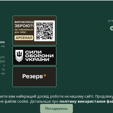
pr
ons
не
orm
Для
м є
 та
 на
 на
чити вам найкращий досвід роботи на нашому сайті. Продовжу
я файлів cookie. Детальніше про
політику використання фай
Погоджуюсь