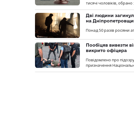
тисячі чоловіків, обрано
Дві людини загинул
на Дніпропетровщи
Понад 50 разів росіяни 
Пообіцяв вивезти ві
викрито офіцера
Повідомлено про підозр
призначення Національної 