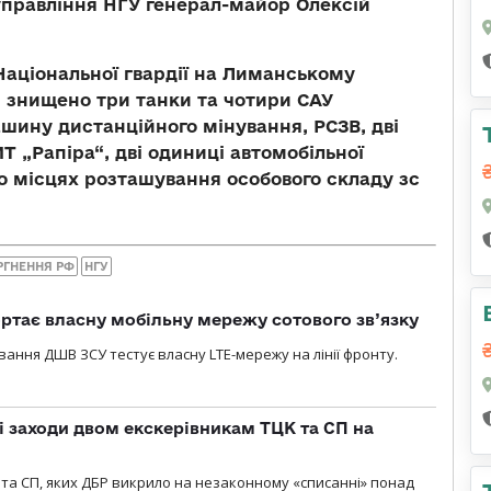
управління НГУ генерал-майор Олексій
Національної гвардії на Лиманському
і знищено три танки та чотири САУ
шину дистанційного мінування, РСЗВ, дві
Т „Рапіра“, дві одиниці автомобільної
о місцях розташування особового складу зс
РГНЕННЯ РФ
НГУ
ртає власну мобільну мережу сотового зв’язку
вання ДШВ ЗСУ тестує власну LTE-мережу на лінії фронту.
і заходи двом екскерівникам ТЦК та СП на
та СП, яких ДБР викрило на незаконному «списанні» понад