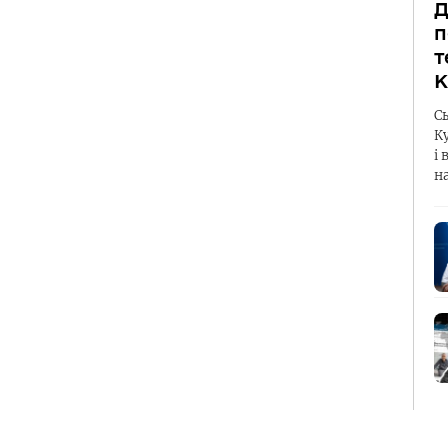
Д
п
т
К
С
К
і 
н