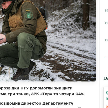
19
19
19
В
орозвідки НГУ допомогли знищити
ма три танки, ЗРК «Тор» та чотири САУ.
 повідомив директор Департаменту