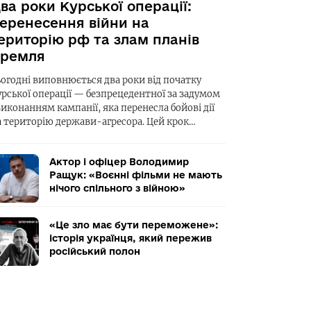
ва роки Курської операції:
еренесення війни на
ериторію рф та злам планів
ремля
ьогодні виповнюється два роки від початку
урської операції — безпрецедентної за задумом
виконанням кампанії, яка перенесла бойові дії
а територію держави-агресора. Цей крок…
Актор і офіцер Володимир
Ращук: «Воєнні фільми не мають
нічого спільного з війною»
«Це зло має бути переможене»:
історія українця, який пережив
російський полон