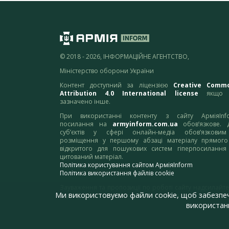
© 2018 - 2026, ІНФОРМАЦІЙНЕ АГЕНТСТВО,
Міністерство оборони України
Контент доступний за ліцензією
Creative Comm
Attribution 4.0 International license
якщо 
зазначено інше.
При використанні контенту з сайту АрміяInf
посилання на
armyinform.com.ua
обов’язкове. 
суб’єктів у сфері онлайн-медіа обов’язкови
розміщення у першому абзаці матеріалу прямого
відкритого для пошукових систем гіперпосилання
цитований матеріал.
Політика користування сайтом АрміяInform
Політика використання файлів cookie
Зауваження та пропозиції по роботі сайту надсилайте
Ми використовуємо файли cookie, щоб забезпе
адресу:
webmaster@armyinform.com.ua
використанн