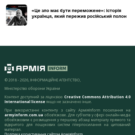
«Це зло має бути переможене»: історія
українця, який пережив російський полон
© 2018 - 2026, ІНФОРМАЦІЙНЕ АГЕНТСТВО,
Міністерство оборони України
Контент доступний за ліцензією
Creative Commons Attribution 4.0
International license
якщо не зазначено інше.
При використанні контенту з сайту АрміяInform посилання на
armyinform.com.ua
обов’язкове. Для суб’єктів у сфері онлайн-медіа
обов’язковим є розміщення у першому абзаці матеріалу прямого та
відкритого для пошукових систем гіперпосилання на цитований
матеріал.
Політика користування сайтом АрміяInform