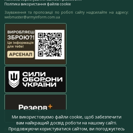
Політика використання файлів cookie
Зауваження та пропозиції по роботі сайту надсилайте на адресу:
webmaster@armyinform.com.ua
Ми використовуємо файли cookie, щоб забезпечити
вам найкращий досвід роботи на нашому сайті.
Продовжуючи користуватися сайтом, ви погоджуєтесь
press@armyinform.com.ua