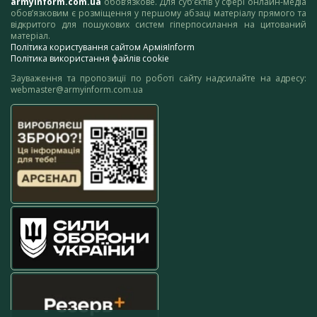
armyinform.com.ua
обов’язкове. Для суб’єктів у сфері онлайн-медіа
обов’язковим є розміщення у першому абзаці матеріалу прямого та
відкритого для пошукових систем гіперпосилання на цитований
матеріал.
Політика користування сайтом АрміяInform
Політика використання файлів cookie
Зауваження та пропозиції по роботі сайту надсилайте на адресу:
webmaster@armyinform.com.ua