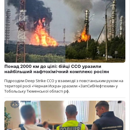
Понад 2000 км до цілі: бійці ССО уразили
найбільший нафтохімічний комплекс росіян
Підрозділи Deep Strike ССО у взаємодії з повстанським рухом на
території росії «Черная Искра» уразили «ЗапСибНефтехим» у
Тобольську Тюменської області рф.