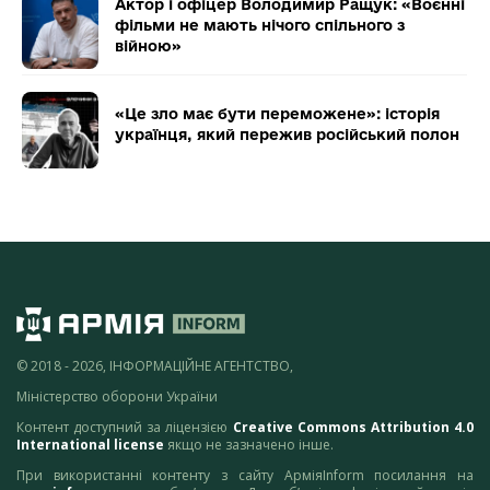
Актор і офіцер Володимир Ращук: «Воєнні
фільми не мають нічого спільного з
війною»
«Це зло має бути переможене»: історія
українця, який пережив російський полон
© 2018 - 2026, ІНФОРМАЦІЙНЕ АГЕНТСТВО,
Міністерство оборони України
Контент доступний за ліцензією
Creative Commons Attribution 4.0
International license
якщо не зазначено інше.
При використанні контенту з сайту АрміяInform посилання на