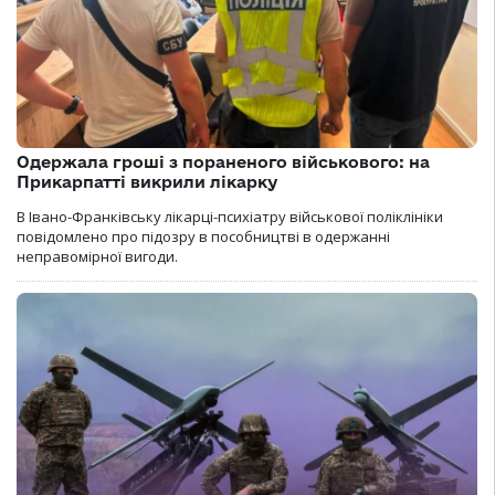
Одержала гроші з пораненого військового: на
Прикарпатті викрили лікарку
В Івано-Франківську лікарці-психіатру військової поліклініки
повідомлено про підозру в пособництві в одержанні
неправомірної вигоди.