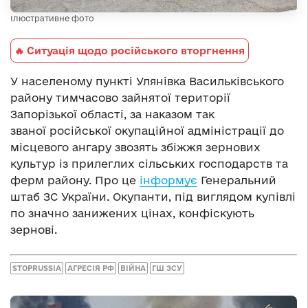
Ілюстративне фото
🔥 Ситуація щодо російського вторгнення
У населеному пункті Улянівка Васильківського
району тимчасово зайнятої території
Запорізької області, за наказом так
званої російської окупаційної адміністрації до
місцевого ангару звозять збіжжя зернових
культур із прилеглих сільських господарств та
ферм району. Про це
інформує
Генеральний
штаб ЗС України. Окупанти, під виглядом купівлі
по значно занижених цінах, конфіскують
зернові.
STOPRUSSIA
АГРЕСІЯ РФ
ВІЙНА
ГШ ЗСУ