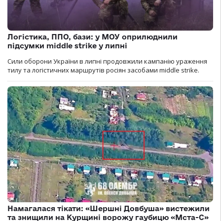
Логістика, ППО, бази: у МОУ оприлюднили
підсумки middle strike у липні
Сили оборони України в липні продовжили кампанію ураження
тилу та логістичних маршрутів росіян засобами middle strike.
Намагалася тікати: «Шершні Довбуша» вистежили
та знищили на Курщині ворожу гаубицю «Мста-С»