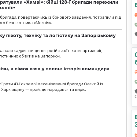
рятували «Хамві»: бійці 128-ї бригади пережили
олнії»
ї бригади, повертаючись із бойового завдання, потрапили під
ого безпілотника «Молнія».
у піхоту, техніку та логістику на Запорізькому
азали кадри знищення російської піхоти, артилерії,
гістичних об’єктів на Запоріжжі.
ян, а сімох взяв у полон: історія командира
ї роти 43-ї окремої механізованої бригади Олексій із
 Харківщину — край, де народився та виріс.