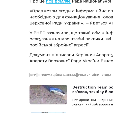
Про це
повідомляє
Рада національної 
«Предметом Угоди є інформаційне спі
необхідною для функціонування Голов
Верховної Ради України», — йдеться у
У РНБО зазначили, що такий обмін і
реагування на масштабні виклики, які
російської збройної агресії.
Документ підписали Керівник Апарату
Апарату Верховної Ради України Вяче
ВРУ
ІНФОРМАЦІЙНА БЕЗПЕКА
РНБО УКРАЇНИ
УГОДА
Destruction Team р
зв’язок, техніку й л
FPV-дрони прикордонників
логістичний хаб ворога 