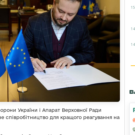
15
14
14
В
борони України і Апарат Верховної Ради
не співробітництво для кращого реагування на