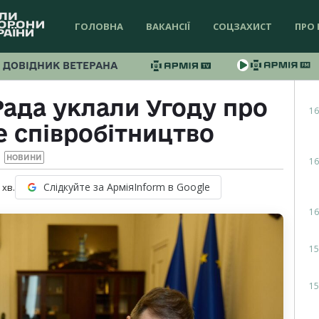
ГОЛОВНА
ВАКАНСІЇ
СОЦЗАХИСТ
ПРО 
ДОВІДНИК ВЕТЕРАНА
Рада уклали Угоду про
16
 співробітництво
НОВИНИ
16
Слідкуйте за АрміяInform в Google
хв.
16
15
15