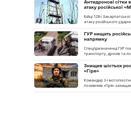
Антидронові сітки в
атаку російської «М
Бійці 128-ї Закарпатсько
атаку російського ударн
ГУР нищать російськ
напрямку
Спецпризначенці ГУР пок
транспорту, дронів та ло
Знищив шістьох росі
«Гіря»
Командир 3-ї мотопіхотно
позивним «Гіря» захищає