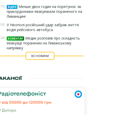
:10
Менше двох годин на порятунок: як
ВІДЕО
прикордонники евакуювали пораненого на
Лиманщині
:50
У Нікополі російський удар забрав життя
водія рейсового автобуса
:29
Медик розповів про складність
КОМЕНТАР
евакуації поранених на Лиманському
напрямку
ВСІ НОВИНИ
АКАНСІЇ
Радіотелефоніст
від 50000 до 120000 грн
Дніпро