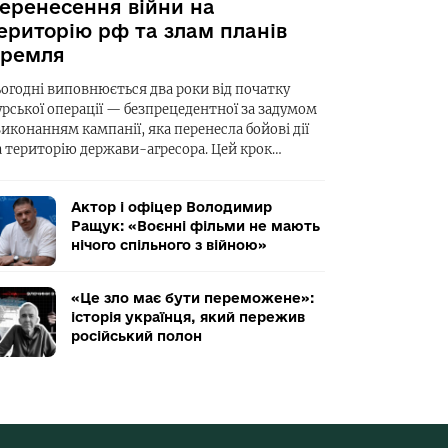
еренесення війни на
ериторію рф та злам планів
ремля
ьогодні виповнюється два роки від початку
урської операції — безпрецедентної за задумом
виконанням кампанії, яка перенесла бойові дії
а територію держави-агресора. Цей крок…
Актор і офіцер Володимир
Ращук: «Воєнні фільми не мають
нічого спільного з війною»
«Це зло має бути переможене»:
історія українця, який пережив
російський полон