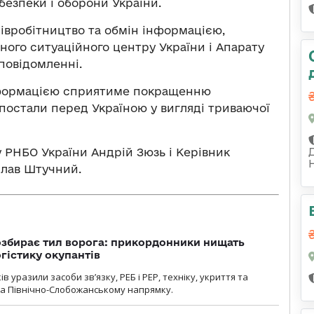
безпеки і оборони України.
вробітництво та обмін інформацією,
ного ситуаційного центру України і Апарату
 повідомленні.
нформацією сприятиме покращенню
 постали перед Україною у вигляді триваючої
 РНБО України Андрій Зюзь і Керівник
слав Штучний.
озбирає тил ворога: прикордонники нищать
огістику окупантів
 уразили засоби зв’язку, РЕБ і РЕР, техніку, укриття та
на Північно-Слобожанському напрямку.