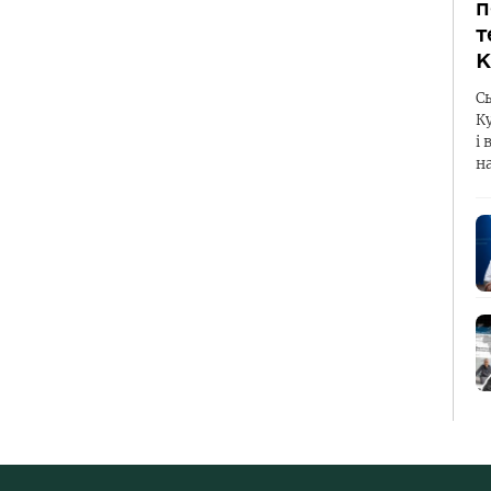
п
т
К
С
К
і 
н