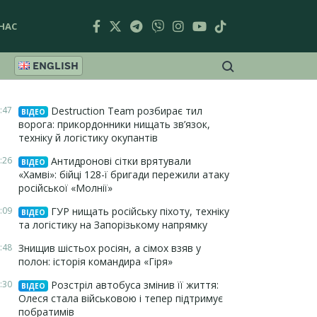
НАС
ENGLISH
:47
Destruction Team розбирає тил
ВІДЕО
ворога: прикордонники нищать зв’язок,
техніку й логістику окупантів
:26
Антидронові сітки врятували
ВІДЕО
«Хамві»: бійці 128-ї бригади пережили атаку
російської «Молнії»
:09
ГУР нищать російську піхоту, техніку
ВІДЕО
та логістику на Запорізькому напрямку
:48
Знищив шістьох росіян, а сімох взяв у
полон: історія командира «Гіря»
:30
Розстріл автобуса змінив її життя:
ВІДЕО
Олеся стала військовою і тепер підтримує
побратимів