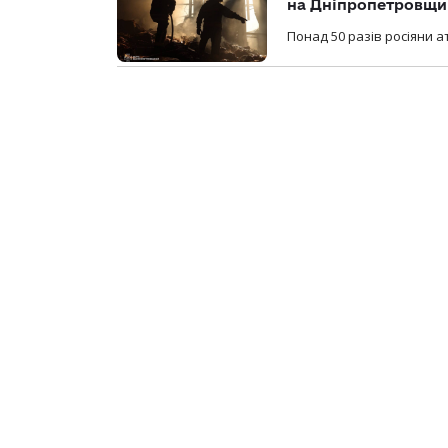
на Дніпропетровщи
Понад 50 разів росіяни 