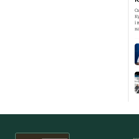
С
К
і 
н
pr