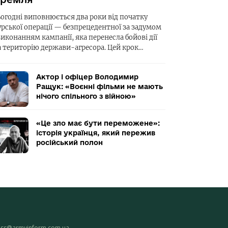
ьогодні виповнюється два роки від початку
урської операції — безпрецедентної за задумом
виконанням кампанії, яка перенесла бойові дії
а територію держави-агресора. Цей крок…
Актор і офіцер Володимир
Ращук: «Воєнні фільми не мають
нічого спільного з війною»
«Це зло має бути переможене»:
історія українця, який пережив
російський полон
ess@armyinform.com.ua