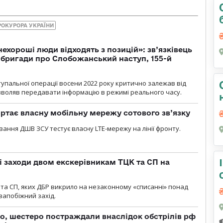
РОКУРОРА УКРАЇНИ
 нехороші люди відходять з позицій»: зв’язківець
ї бригади про Слобожанський наступ, 155-й
тупальної операції восени 2022 року критично залежав від
озволяв передавати інформацію в режимі реального часу.
ртає власну мобільну мережу сотового зв’язку
вання ДШВ ЗСУ тестує власну LTE-мережу на лінії фронту.
і заходи двом екскерівникам ТЦК та СП на
та СП, яких ДБР викрило на незаконному «списанні» понад
 запобіжний захід.
о, шестеро постраждали внаслідок обстрілів рф