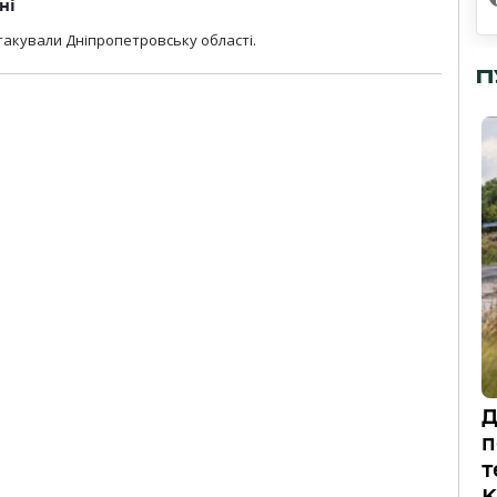
ні
атакували Дніпропетровську області.
П
Д
п
т
К