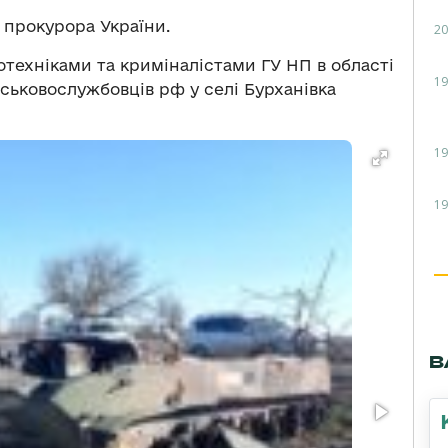
 прокурора України.
20
отехніками та криміналістами ГУ НП в області
19
йськовослужбовців рф у селі Бурханівка
19
19
В