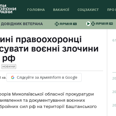
ГОЛОВНА
ВАКАНСІЇ
СОЦЗАХИСТ
ПРО 
ДОВІДНИК ВЕТЕРАНА
ині правоохоронці
6:
увати воєнні злочини
рф
НОВИНИ
Слідкуйте за АрміяInform в Google
1
хв.
20
20
рорів Миколаївської обласної прокуратури
 виявлення та документування воєнних
20
бройних сил рф на території Баштанського