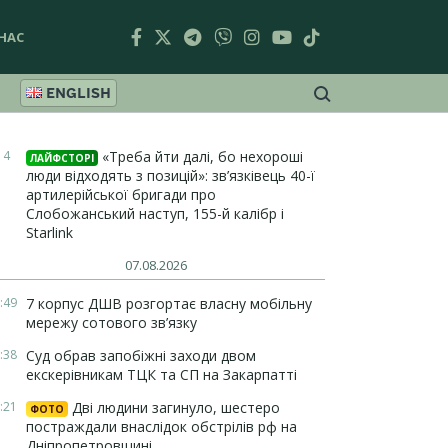
НАС
ENGLISH
14
«Треба йти далі, бо нехороші
ЛАЙФСТОРІ
люди відходять з позицій»: зв’язківець 40-ї
артилерійської бригади про
Слобожанський наступ, 155-й калібр і
Starlink
07.08.2026
:49
7 корпус ДШВ розгортає власну мобільну
мережу сотового зв’язку
:38
Суд обрав запобіжні заходи двом
екскерівникам ТЦК та СП на Закарпатті
:21
Дві людини загинуло, шестеро
ФОТО
постраждали внаслідок обстрілів рф на
Дніпропетровщині