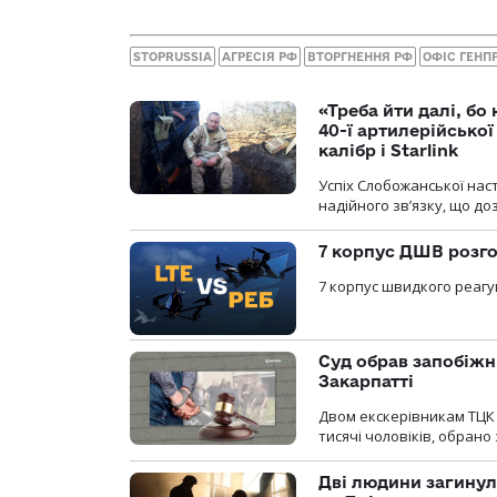
STOPRUSSIA
АГРЕСІЯ РФ
ВТОРГНЕННЯ РФ
ОФІС ГЕНП
«Треба йти далі, бо
40-ї артилерійсько
калібр і Starlink
Успіх Слобожанської нас
надійного зв’язку, що д
7 корпус ДШВ розго
7 корпус швидкого реагу
Суд обрав запобіжн
Закарпатті
Двом екскерівникам ТЦК 
тисячі чоловіків, обрано
Дві людини загинул