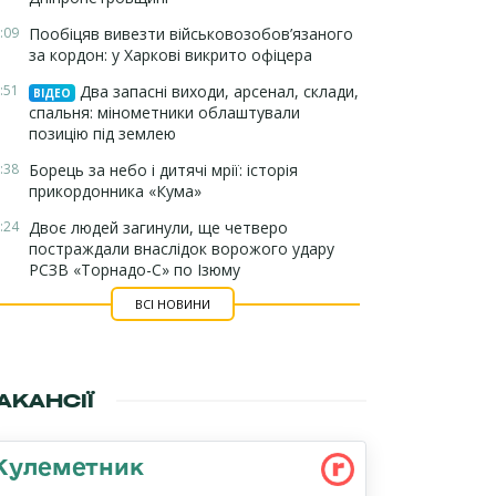
:09
Пообіцяв вивезти військовозобов’язаного
за кордон: у Харкові викрито офіцера
:51
Два запасні виходи, арсенал, склади,
ВІДЕО
спальня: мінометники облаштували
позицію під землею
:38
Борець за небо і дитячі мрії: історія
прикордонника «Кума»
:24
Двоє людей загинули, ще четверо
постраждали внаслідок ворожого удару
РСЗВ «Торнадо-С» по Ізюму
ВСІ НОВИНИ
АКАНСІЇ
Кулеметник