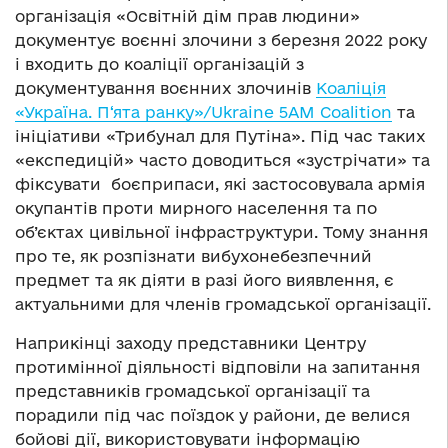
організація «Освітній дім прав людини»
документує воєнні злочини з березня 2022 року
і входить до коаліції організацій з
документування воєнних злочинів
Коаліція
«Україна. П‘ята ранку»/Ukraine 5AM Coalition
та
ініціативи «Трибунал для Путіна». Під час таких
«експедицій» часто доводиться «зустрічати» та
фіксувати боєприпаси, які застосовувала армія
окупантів проти мирного населення та по
об’єктах цивільної інфраструктури. Тому знання
про те, як розпізнати вибухонебезпечний
предмет та як діяти в разі його виявлення, є
актуальними для членів громадської організації.
Наприкінці заходу представники Центру
протимінної діяльності відповіли на запитання
представників громадської організації та
порадили під час поїздок у райони, де велися
бойові дії, використовувати інформацію