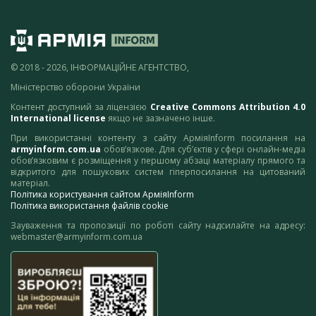
© 2018 - 2026, ІНФОРМАЦІЙНЕ АГЕНТСТВО,
Міністерство оборони України
Контент доступний за ліцензією
Creative Commons Attribution 4.0
International license
якщо не зазначено інше.
При використанні контенту з сайту АрміяInform посилання на
armyinform.com.ua
обов’язкове. Для суб’єктів у сфері онлайн-медіа
обов’язковим є розміщення у першому абзаці матеріалу прямого та
відкритого для пошукових систем гіперпосилання на цитований
матеріал.
Політика користування сайтом АрміяInform
Політика використання файлів cookie
Зауваження та пропозиції по роботі сайту надсилайте на адресу:
webmaster@armyinform.com.ua