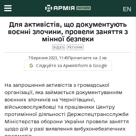
EN
Для активістів, що документують
воєнні злочини, провели заняття з
мінної безпеки
ВІДЕО
РЕГІОНИ
7 Березня 2023, 11:45
Прочитаєте за:
2
хв.
Слідкуйте за АрміяInform в Google
На запрошення активістів з громадської
організації, яка займається документуванням
воєнних злочинів на Чернігівщині,
військовослужбовці та працівники Центру
протимінної діяльності
Держспецтрансслужби
Міністерства оборони України провели заняття
щодо дій у разі виявлення вибухонебезпечних