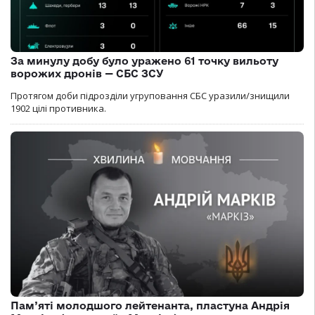
За минулу добу було уражено 61 точку вильоту
ворожих дронів — СБС ЗСУ
Протягом доби підрозділи угруповання СБС уразили/знищили
1902 цілі противника.
Пам’яті молодшого лейтенанта, пластуна Андрія