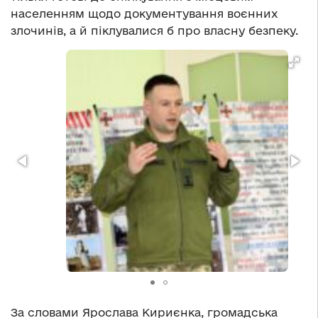
населенням щодо документування воєнних
злочинів, а й піклувалися б про власну безпеку.
За словами Ярослава Кириєнка, громадська