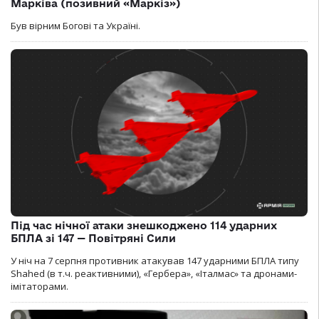
Марківа (позивний «Маркіз»)
Був вірним Богові та Україні.
Під час нічної атаки знешкоджено 114 ударних
БПЛА зі 147 — Повітряні Сили
У ніч на 7 серпня противник атакував 147 ударними БПЛА типу
Shahed (в т.ч. реактивними), «Гербера», «Італмас» та дронами-
імітаторами.