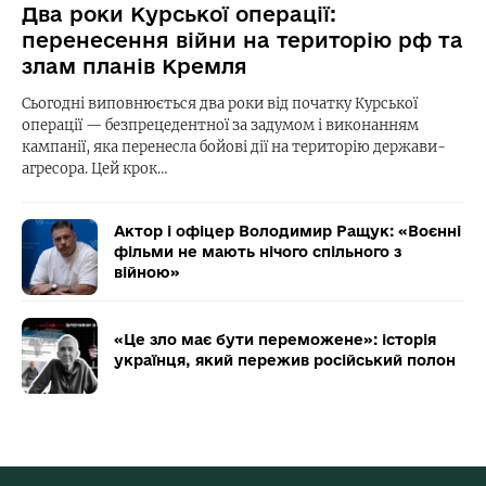
Два роки Курської операції:
перенесення війни на територію рф та
злам планів Кремля
Сьогодні виповнюється два роки від початку Курської
операції — безпрецедентної за задумом і виконанням
кампанії, яка перенесла бойові дії на територію держави-
агресора. Цей крок…
Актор і офіцер Володимир Ращук: «Воєнні
фільми не мають нічого спільного з
війною»
«Це зло має бути переможене»: історія
українця, який пережив російський полон