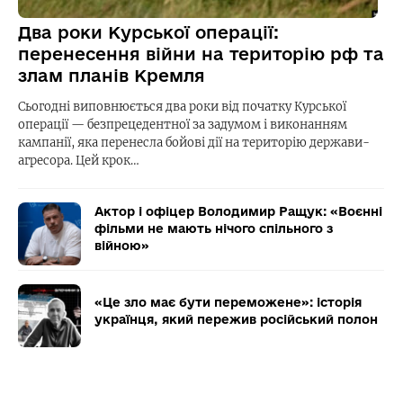
Два роки Курської операції:
перенесення війни на територію рф та
злам планів Кремля
Сьогодні виповнюється два роки від початку Курської
операції — безпрецедентної за задумом і виконанням
кампанії, яка перенесла бойові дії на територію держави-
агресора. Цей крок…
Актор і офіцер Володимир Ращук: «Воєнні
фільми не мають нічого спільного з
війною»
«Це зло має бути переможене»: історія
українця, який пережив російський полон