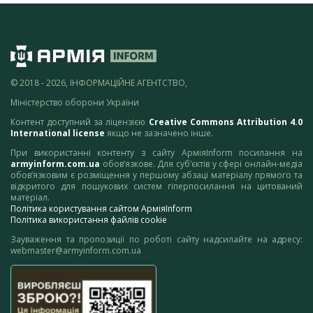
© 2018 - 2026, ІНФОРМАЦІЙНЕ АГЕНТСТВО,
Міністерство оборони України
Контент доступний за ліцензією
Creative Commons Attribution 4.0
International license
якщо не зазначено інше.
При використанні контенту з сайту АрміяInform посилання на
armyinform.com.ua
обов’язкове. Для суб’єктів у сфері онлайн-медіа
обов’язковим є розміщення у першому абзаці матеріалу прямого та
відкритого для пошукових систем гіперпосилання на цитований
матеріал.
Політика користування сайтом АрміяInform
Політика використання файлів cookie
Зауваження та пропозиції по роботі сайту надсилайте на адресу:
webmaster@armyinform.com.ua