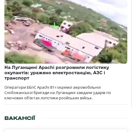
На Луганщині Apachi розгромили логістику
окупантів: уражено електростанцію, АЗС і
транспорт
Оператори ББпС Apachi 81-ї окремої аеромобільної
Слобожанської бригади на Луганщині завдали ударів по
ключових об’єктах логістики російських військ.
ВАКАНСІЇ