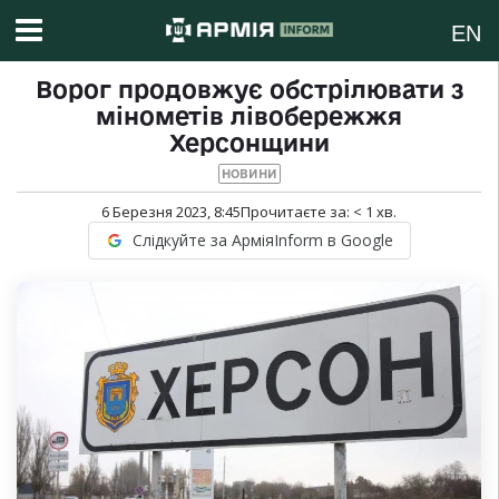
EN
Ворог продовжує обстрілювати з
мінометів лівобережжя
Херсонщини
НОВИНИ
6 Березня 2023, 8:45
Прочитаєте за:
< 1
хв.
Слідкуйте за АрміяInform в Google