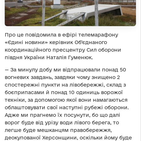
Про це повідомила в ефірі телемарафону
«Єдині новини» керівник Об’єднаного
координаційного пресцентру Сил оборони
півдня України Наталія Гуменюк.
— За минулу добу ми відпрацювали понад 50
вогневих завдань, завдяки чому знищено 2
спостережні пункти на лівобережжі, склад з
боєприпасами й понад 10 одиниць ворожої
техніки, за допомогою якої вони намагаються
облаштовувати свої наступні рубежі оборони.
Адже ми прагнемо їх посунути, бо що далі
ворог буде від урізу води лівого берега, то
легше буде мешканцям правобережжя,
деокупованої Херсонщини, оскільки йому буде