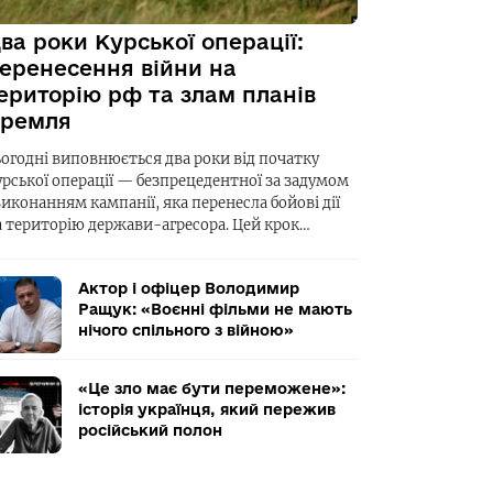
ва роки Курської операції:
еренесення війни на
ериторію рф та злам планів
ремля
ьогодні виповнюється два роки від початку
урської операції — безпрецедентної за задумом
виконанням кампанії, яка перенесла бойові дії
а територію держави-агресора. Цей крок…
Актор і офіцер Володимир
Ращук: «Воєнні фільми не мають
нічого спільного з війною»
«Це зло має бути переможене»:
історія українця, який пережив
російський полон