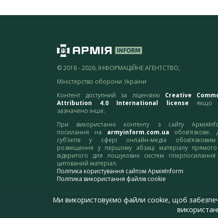
© 2018 - 2026, ІНФОРМАЦІЙНЕ АГЕНТСТВО,
Міністерство оборони України
Контент доступний за ліцензією
Creative Comm
Attribution 4.0 International license
якщо 
зазначено інше.
При використанні контенту з сайту АрміяInf
посилання на
armyinform.com.ua
обов’язкове. 
суб’єктів у сфері онлайн-медіа обов’язкови
розміщення у першому абзаці матеріалу прямого
відкритого для пошукових систем гіперпосилання
цитований матеріал.
Політика користування сайтом АрміяInform
Політика використання файлів cookie
Зауваження та пропозиції по роботі сайту надсилайте
Ми використовуємо файли cookie, щоб забезпе
адресу:
webmaster@armyinform.com.ua
використанн