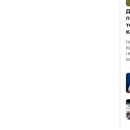
Д
п
т
К
С
К
і 
н