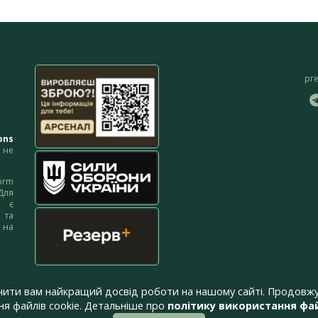
pr
ons
не
orm
Для
м є
 та
 на
 на
чити вам найкращий досвід роботи на нашому сайті. Продовжу
я файлів cookie. Детальніше про
політику використання фай