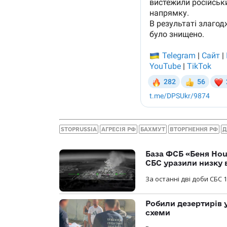
STOPRUSSIA
АГРЕСІЯ РФ
БАХМУТ
ВТОРГНЕННЯ РФ
Д
База ФСБ «Беня Hou
СБС уразили низку 
За останні дві доби СБС 1
Робили дезертирів 
схеми