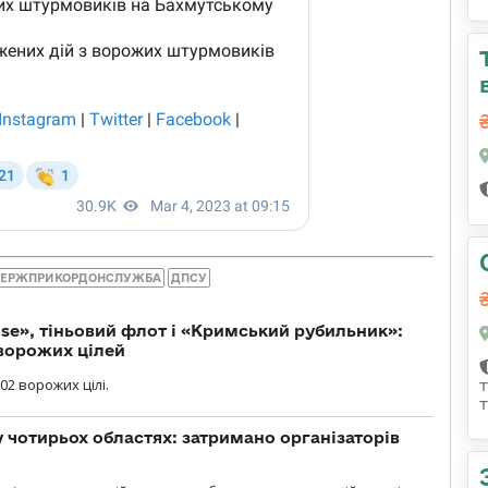
ЕРЖПРИКОРДОНСЛУЖБА
ДПСУ
se», тіньовий флот і «Кримський рубильник»:
ворожих цілей
02 ворожих цілі.
у чотирьох областях: затримано організаторів