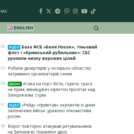
НАС
ENGLISH
:35
База ФСБ «Беня House», тіньовий
ВІДЕО
флот і «Кримський рубильник»: СБС
уразили низку ворожих цілей
:22
Робили дезертирів у чотирьох областях:
затримано організаторів схеми
:06
Атака на порт Ялти, горить траса
АНОНС
на Крим, винищувач ефектно пролітає над
Запоріжжям: стрім
:51
«Рейд» «привітав» окупантів із днем
ВІДЕО
залізничних військ: уражено локомотиви
росіян
:38
Ворог повторно атакував рятувальників
на Запоріжжі: поранено двох