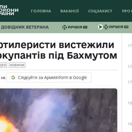
ГОЛОВНА
ВАКАНСІЇ
СОЦЗАХИСТ
ПРО 
ДОВІДНИК ВЕТЕРАНА
ртилеристи вистежили
17
окупантів під Бахмутом
ДЕО
НОВИНИ
17
Слідкуйте за АрміяInform в Google
хв.
17
16
16