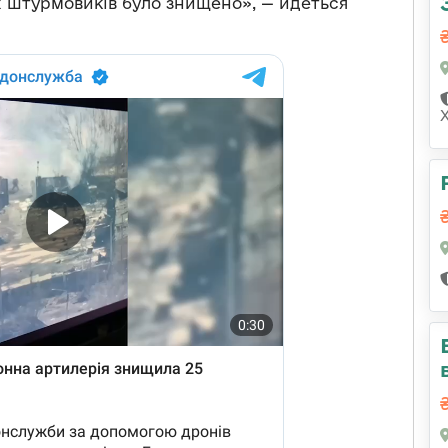
х штурмовиків було знищено», — йдеться