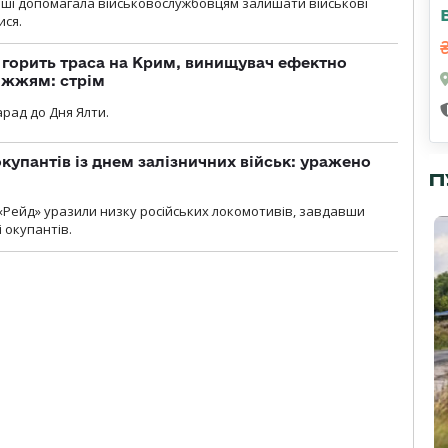
роші допомагала військовослужбовцям залишати військові
ися.
, горить траса на Крим, винищувач ефектно
іжжям: стрім
рад до Дня Ялти.
купантів із днем залізничних військ: уражено
П
«Рейд» уразили низку російських локомотивів, завдавши
і окупантів.