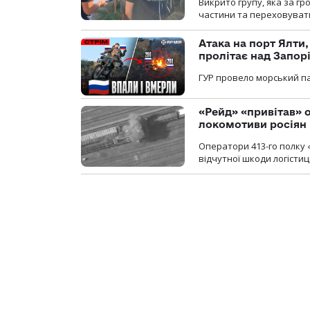
Викрито групу, яка за г
частини та переховуват
Атака на порт Ялти
пролітає над Запор
ГУР провело морський па
«Рейд» «привітав» о
локомотиви росіян
Оператори 413-го полку 
відчутної шкоди логістиц