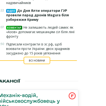
надзвичайників
:22
До Дня Ялти оператори ГУР
ВІДЕО
провели парад дронів Magura біля
узбережжя Криму
:07
Не залишають людей самих: як
КОМЕНТАР
«Азов» допомагає мешканцям сіл біля лінії
фронту
:50
Підписали контракти із зс рф, щоб
воювати проти України: двох зрадників
засуджено до 15 років ув’язнення
ВСІ НОВИНИ
АКАНСІЇ
Механік-водій,
військовослужбовець у