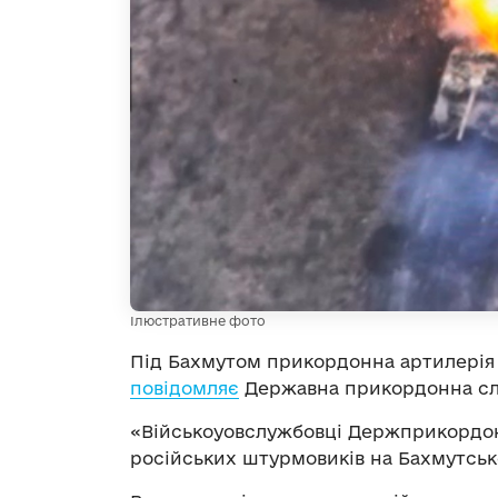
Ілюстративне фото
Під Бахмутом прикордонна артилерія 
повідомляє
Державна прикордонна слу
«Військоуовслужбовці Держприкордо
російських штурмовиків на Бахмутськ