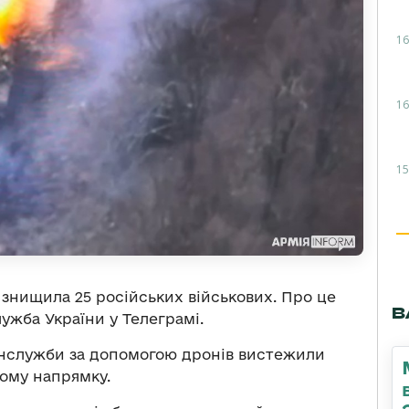
16
16
15
знищила 25 російських військових. Про це
В
жба України у Телеграмі.
нслужби за допомогою дронів вистежили
ому напрямку.