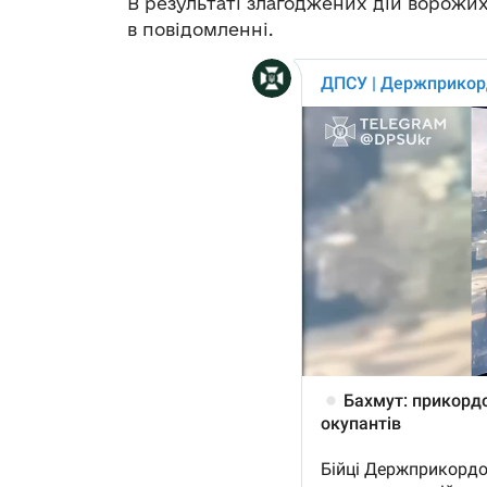
В результаті злагоджених дій ворожи
в повідомленні.