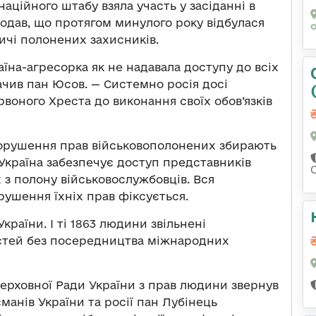
ційного штабу взяла участь у засіданні в
одав, що протягом минулого року відбулася
дичі полонених захисників.
аїна-агресорка як не надавала доступу до всіх
начив пан Юсов. — Системно росія досі
оного Хреста до виконання своїх обов’язків
 порушення прав військовополонених збирають
Україна забезпечує доступ представників
 з полону військовослужбовців. Вся
рушення їхніх прав фіксується.
раїни. І ті 1863 людини звільнені
остей без посередництва міжнародних
рховної Ради України з прав людини звернув
сманів України та росії пан Лубінець