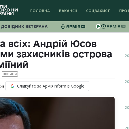
ГОЛОВНА
ВАКАНСІЇ
СОЦЗАХИСТ
ПРО 
ДОВІДНИК ВЕТЕРАНА
а всіх: Андрій Юсов
ами захисників острова
20
міїний
НОВИНИ
20
Слідкуйте за АрміяInform в Google
хв.
20
20