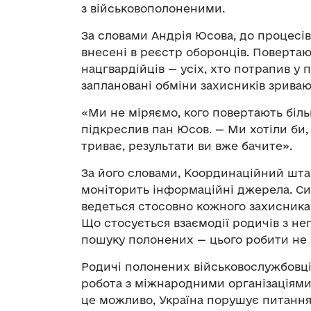
з військовополоненими.
За словами Андрія Юсова, до процесів 
внесені в реєстр оборонців. Повертают
нацгвардійців — усіх, хто потрапив у 
заплановані обміни захисників зриваю
«Ми не міряємо, кого повертають біль
підкреслив пан Юсов. — Ми хотіли би
триває, результати ви вже бачите».
За його словами, Координаційний шта
моніторить інформаційні джерела. Си
ведеться стосовно кожного захисника,
Що стосується взаємодії родичів з 
пошуку полонених — цього робити не
Родичі полонених військовослужбовців
робота з міжнародними організаціями.
це можливо, Україна порушує питанн