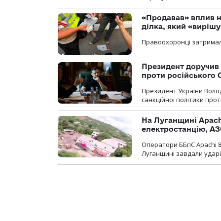
«Продавав» вплив н
ділка, який «виріш
Правоохоронці затримал
Президент доручив 
проти російського
Президент України Воло
санкційної політики проти
На Луганщині Apach
електростанцію, АЗ
Оператори ББпС Apachi 8
Луганщині завдали ударів