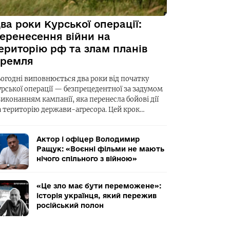
ва роки Курської операції:
еренесення війни на
ериторію рф та злам планів
ремля
ьогодні виповнюється два роки від початку
урської операції — безпрецедентної за задумом
виконанням кампанії, яка перенесла бойові дії
а територію держави-агресора. Цей крок…
Актор і офіцер Володимир
Ращук: «Воєнні фільми не мають
нічого спільного з війною»
«Це зло має бути переможене»:
історія українця, який пережив
російський полон