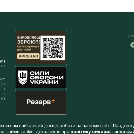
pr
ons
не
orm
Для
м є
 та
 на
 на
чити вам найкращий досвід роботи на нашому сайті. Продовжу
я файлів cookie. Детальніше про
політику використання фай