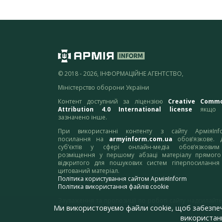
© 2018 - 2026, ІНФОРМАЦІЙНЕ АГЕНТСТВО,
Міністерство оборони України
Контент доступний за ліцензією
Creative Comm
Attribution 4.0 International license
якщо 
зазначено інше.
При використанні контенту з сайту АрміяInf
посилання на
armyinform.com.ua
обов’язкове. 
суб’єктів у сфері онлайн-медіа обов’язкови
розміщення у першому абзаці матеріалу прямого
відкритого для пошукових систем гіперпосилання
цитований матеріал.
Політика користування сайтом АрміяInform
Політика використання файлів cookie
Зауваження та пропозиції по роботі сайту надсилайте
Ми використовуємо файли cookie, щоб забезпе
адресу:
webmaster@armyinform.com.ua
використанн