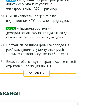
логістику окупантів: уражено
електростанцію, АЗС і транспорт
:53
Обіцяв «списати» за $11 тисяч:
підполковник НГУ постане перед судом
:36
«Підірвали собі ноги» —
АУДІО
деморалізовані окупанти вдаються до
самокаліцтва, щоб не йти у штурми
:28
Ностальгія за пломбіром і виправдання
росії коштували студенту семи років
тюрми: у Харкові засуджено «блогера»
:10
Викрито «батюшку» — зрадника: агент фсб
отримав 15 років ув’язнення
ВСІ НОВИНИ
АКАНСІЇ