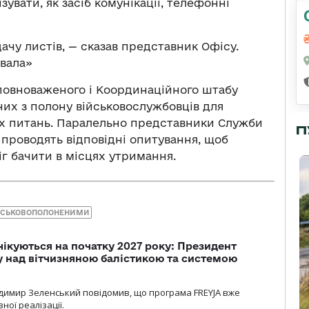
зувати, як засіб комунікації, телефонні
ачу листів, — сказав представник Офісу.
увала»
Уповноваженого і Координаційного штабу
ених з полону військовослужбовців для
них питань. Паралельно представники Служби
П
 проводять відповідні опитування, щоб
іг бачити в місцях утримання.
ІЙСЬКОВОПОЛОНЕНИМИ
чікуються на початку 2027 року: Президент
у над вітчизняною балістикою та системою
димир Зеленський повідомив, що програма FREYJA вже
ної реалізації.