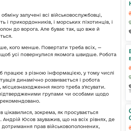
обміну залучені всі військовослужбовці,
ь і прикордонників, і морських піхотинців, і
полон до ворога. Але буває так, що вже й
ться.
ше, кого менше. Повертати треба всіх, —
, щоб усі повернулися якомога швидше. Робота
б працює з різною інформацією, у тому числі
туація динамічно розвивається і робота
 місцезнаходження якого треба з’ясувати.
непідтвердженими групами чи особами щодо
 рекомендовано.
 цікавилися, зокрема, як просувається
 Андрій Юсов зауважив, що на всіх рівнях, де
я дотримання прав військовополонених,