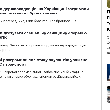
а держпосадовців: на Харківщині затримали
Д
ував питання» з бронюванням
п
и посередника, який брав гроші за бронювання.
т
К
підготувати спеціальну санкційну операцію
 ОПК
С
К
димир Зеленський провів координаційну нараду щодо
і 
 росії.
н
i розгромили логістику окупантів: уражено
С і транспорт
1-ї окремої аеромобільної Слобожанської бригади на
 по ключових об’єктах логістики російських військ.