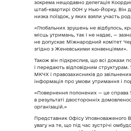
зокрема нещодавно делегація Координа
штаб-квартирі ООН у Нью-Йорку. Він д
низка поїздок, у яких взяли участь ро
«Глобальних зрушень не відбулось, кр
місць утримань, так і не надає, — заз
не допускає Міжнародний комітет Черв
згідно з Женевськими конвенціями».
Також він підкреслив, що всі докази
і передають відповідним структурам. 
МКЧХ і правозахисників до звільнених
інформація про умови утримання і по
«Повернення полонених — це справа Ук
в результаті двосторонніх домовлен
організацій.»
Представник Офісу Уповноваженого Ве
увагу на те, що під час зустрічі омбуд