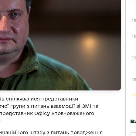
19
19
19
19
в спілкувалися представники
ої групи з питань взаємодії зі ЗМІ та
 представник Офісу Уповноваженого
.
В
наційного штабу з питань поводження