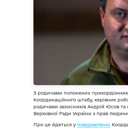
З родичами полонених прикордонникі
Координаційного штабу, керівник робоч
родичами захисників Андрій Юсов та
Верховної Ради України з прав людини
Про це йдеться у
повідомленні
Коорди