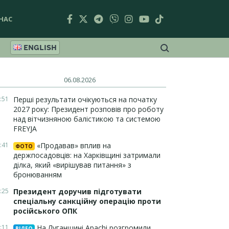
НАС
ENGLISH
06.08.2026
:51
Перші результати очікуються на початку
2027 року: Президент розповів про роботу
над вітчизняною балістикою та системою
FREYJA
:41
«Продавав» вплив на
ФОТО
держпосадовців: на Харківщині затримали
ділка, який «вирішував питання» з
бронюванням
:25
Президент доручив підготувати
спеціальну санкційну операцію проти
російського ОПК
:11
На Луганщині Apachi розгромили
ВІДЕО