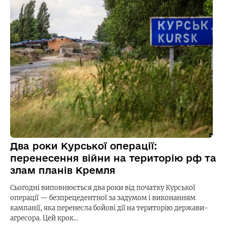
Два роки Курської операції:
перенесення війни на територію рф та
злам планів Кремля
Сьогодні виповнюється два роки від початку Курської
операції — безпрецедентної за задумом і виконанням
кампанії, яка перенесла бойові дії на територію держави-
агресора. Цей крок…