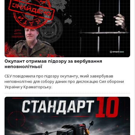
Окупант отримав підозру за вербування
неповнолітньої
СБУ повідомила про підозру окупанту, який завербував
неповнолітню для собору даних про дислокацію Сил оборони
України у Краматорську.