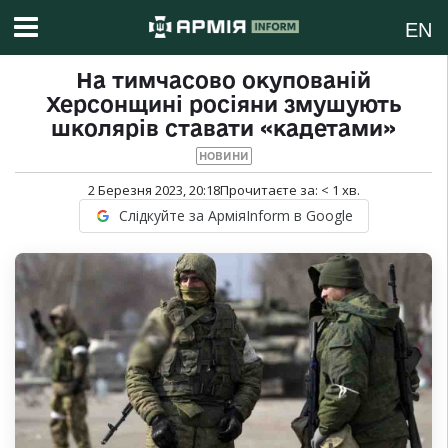
EN
На тимчасово окупованій
Херсонщині росіяни змушують
школярів ставати «кадетами»
НОВИНИ
2 Березня 2023, 20:18
Прочитаєте за:
< 1
хв.
Слідкуйте за АрміяInform в Google