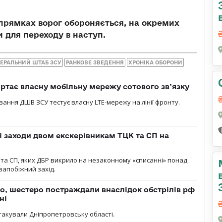
апрямках
ворог обороняється, на окремих
 для переходу в наступ.
НЕРАЛЬНИЙ ШТАБ ЗСУ
РАНКОВЕ ЗВЕДЕННЯ
ХРОНІКА ОБОРОНИ
ртає власну мобільну мережу сотового зв’язку
вання ДШВ ЗСУ тестує власну LTE-мережу на лінії фронту.
і заходи двом екскерівникам ТЦК та СП на
та СП, яких ДБР викрило на незаконному «списанні» понад
 запобіжний захід.
о, шестеро постраждали внаслідок обстрілів рф
ні
атакували Дніпропетровську області.