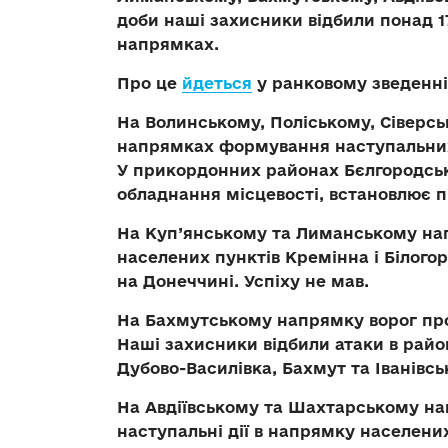
доби наші захисники відбили понад 1
напрямках.
Про це
йдеться
у ранковому зведенні
На Волинському, Поліському, Сіверс
напрямках
формування наступальних 
У прикордонних районах Бєлгородськ
обладнання місцевості, встановлює 
На Куп’янському та Лиманському н
населених пунктів Кремінна і Білогор
на Донеччині. Успіху не мав.
На Бахмутському напрямку
ворог пр
Наші захисники відбили атаки в райо
Дубово-Василівка, Бахмут та Іванівсь
На Авдіївському та Шахтарському н
наступальні дії в напрямку населени