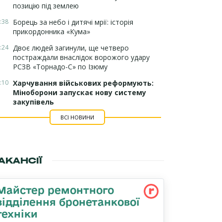
позицію під землею
:38
Борець за небо і дитячі мрії: історія
прикордонника «Кума»
:24
Двоє людей загинули, ще четверо
постраждали внаслідок ворожого удару
РСЗВ «Торнадо-С» по Ізюму
:10
Харчування військових реформують:
Міноборони запускає нову систему
закупівель
ВСІ НОВИНИ
АКАНСІЇ
Майстер ремонтного
відділення бронетанкової
техніки