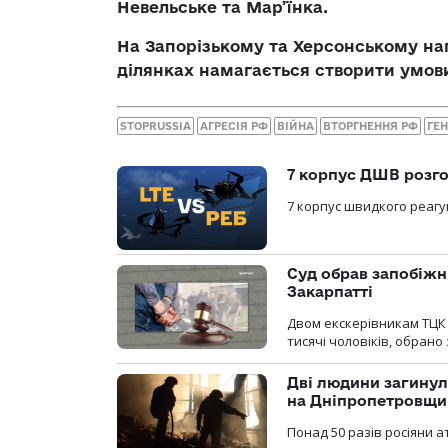
Невельське та Мар’їнка.
На Запорізькому та Херсонському н
ділянках намагається створити умови
STOPRUSSIA
АГРЕСІЯ РФ
ВІЙНА
ВТОРГНЕННЯ РФ
ГЕ
7 корпус ДШВ розго
7 корпус швидкого реагу
Суд обрав запобіжн
Закарпатті
Двом екскерівникам ТЦК 
тисячі чоловіків, обрано
Дві людини загинул
на Дніпропетровщи
Понад 50 разів росіяни 