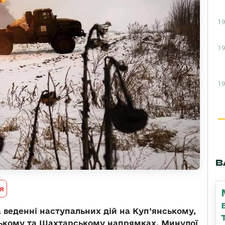
19
19
19
В
я
 веденні наступальних дій на Куп’янському,
ському та Шахтарському напрямках. Минулої