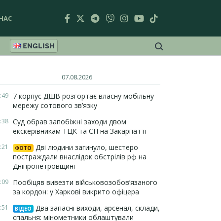
НАС
ENGLISH
07.08.2026
:49
7 корпус ДШВ розгортає власну мобільну
мережу сотового зв’язку
:38
Суд обрав запобіжні заходи двом
екскерівникам ТЦК та СП на Закарпатті
:21
Дві людини загинуло, шестеро
ФОТО
постраждали внаслідок обстрілів рф на
Дніпропетровщині
:09
Пообіцяв вивезти військовозобов’язаного
за кордон: у Харкові викрито офіцера
:51
Два запасні виходи, арсенал, склади,
ВІДЕО
спальня: мінометники облаштували