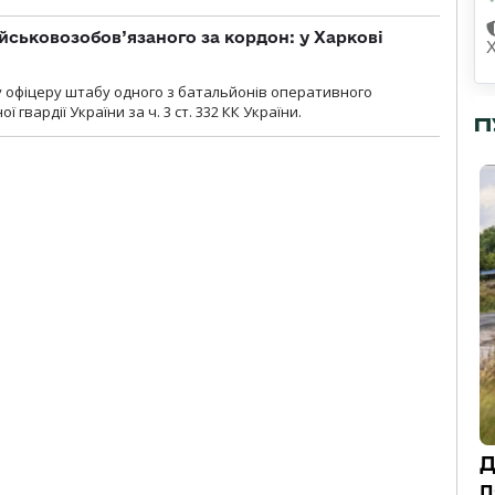
йськовозобов’язаного за кордон: у Харкові
у офіцеру штабу одного з батальйонів оперативного
гвардії України за ч. 3 ст. 332 КК України.
П
Д
п