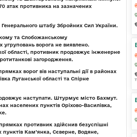
70 атак противника на зазначених
 Генерального штабу Збройних Сил України.
ькому та Слобожанському
угруповань ворога не виявлено.
ої області, противник продовжує інженерне
протитанкові загородження.
апрямках
ворог вів наступальні дії в районах
івка Луганської області та Спірне
одовжує наступати. Штурмує місто Бахмут.
нах населених пунктів Оріхово-Василівка,
ке.
апрямках
противник здійснив безуспішні
х пунктів Кам’янка, Сєверне, Водяне,