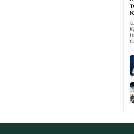
т
К
С
К
і 
н