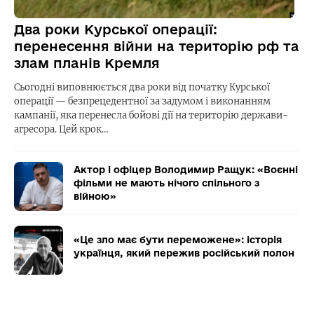
Два роки Курської операції:
перенесення війни на територію рф та
злам планів Кремля
Сьогодні виповнюється два роки від початку Курської
операції — безпрецедентної за задумом і виконанням
кампанії, яка перенесла бойові дії на територію держави-
агресора. Цей крок…
Актор і офіцер Володимир Ращук: «Воєнні
фільми не мають нічого спільного з
війною»
«Це зло має бути переможене»: історія
українця, який пережив російський полон