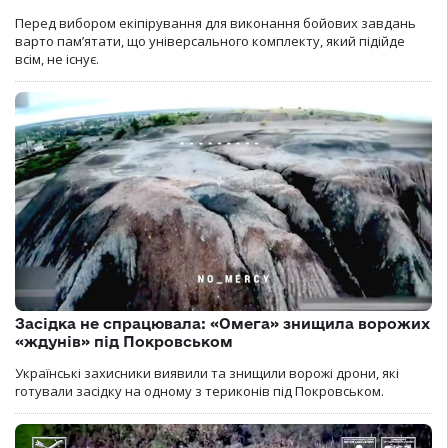
Перед вибором екіпірування для виконання бойових завдань
варто пам’ятати, що універсального комплекту, який підійде
всім, не існує.
Засідка не спрацювала: «Омега» знищила ворожих
«ждунів» під Покровськом
Українські захисники виявили та знищили ворожі дрони, які
готували засідку на одному з териконів під Покровськом.