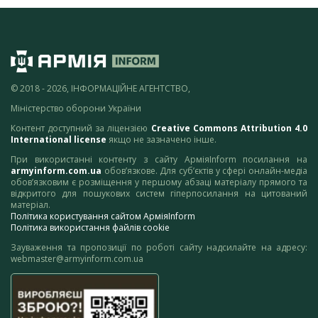
© 2018 - 2026, ІНФОРМАЦІЙНЕ АГЕНТСТВО,
Міністерство оборони України
Контент доступний за ліцензією
Creative Commons Attribution 4.0
International license
якщо не зазначено інше.
При використанні контенту з сайту АрміяInform посилання на
armyinform.com.ua
обов’язкове. Для суб’єктів у сфері онлайн-медіа
обов’язковим є розміщення у першому абзаці матеріалу прямого та
відкритого для пошукових систем гіперпосилання на цитований
матеріал.
Політика користування сайтом АрміяInform
Політика використання файлів cookie
Зауваження та пропозиції по роботі сайту надсилайте на адресу:
webmaster@armyinform.com.ua