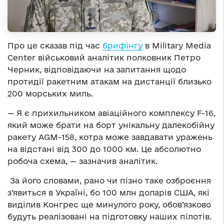
Про це сказав під час
брифінгу
в Military Media
Center військовий аналітик полковник Петро
Черник, відповідаючи на запитання щодо
протидії ракетним атакам на дистанції близько
200 морських миль.
— Я є прихильником авіаційного комплексу F-16,
який може брати на борт унікальну далекобійну
ракету АGM-158, котра може завдавати уражень
на відстані від 300 до 1000 км. Це абсолютно
робоча схема, — зазначив аналітик.
За його словами, рано чи пізно таке озброєння
з’явиться в Україні, бо 100 млн доларів США, які
виділив Конгрес ще минулого року, обов’язково
будуть реалізовані на підготовку наших пілотів.