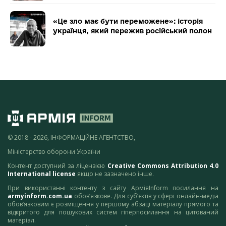
«Це зло має бути переможене»: історія
українця, який пережив російський полон
© 2018 - 2026, ІНФОРМАЦІЙНЕ АГЕНТСТВО,
Міністерство оборони України
Контент доступний за ліцензією
Creative Commons Attribution 4.0
International license
якщо не зазначено інше.
При використанні контенту з сайту АрміяInform посилання на
armyinform.com.ua
обов’язкове. Для суб’єктів у сфері онлайн-медіа
обов’язковим є розміщення у першому абзаці матеріалу прямого та
відкритого для пошукових систем гіперпосилання на цитований
матеріал.