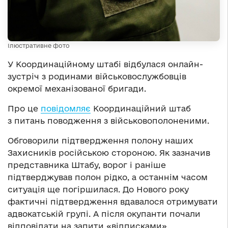
Ілюстративне фото
У Координаційному штабі відбулася онлайн-
зустріч з родинами військовослужбовців
окремої механізованої бригади.
Про це
повідомляє
Координаційний штаб
з питань поводження з військовополоненими.
Обговорили підтвердження полону наших
Захисників російською стороною. Як зазначив
представника Штабу, ворог і раніше
підтверджував полон рідко, а останнім часом
ситуація ще погіршилася. До Нового року
фактичні підтвердження вдавалося отримувати
адвокатській групі. А після окупанти почали
відповідати на запити «відписками».