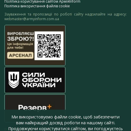
Політика користування сайтом АрміяInform
Політика використання файлів cookie
Зауваження та пропозиції по роботі сайту надсилайте на адресу:
webmaster@armyinform.com.ua
Ми використовуємо файли cookie, щоб забезпечити
вам найкращий досвід роботи на нашому сайті.
Продовжуючи користуватися сайтом, ви погоджуєтесь
press@armyinform.com.ua