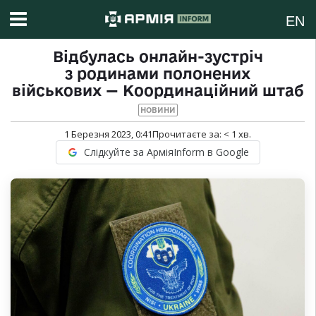
EN
Відбулась онлайн-зустріч
з родинами полонених
військових — Координаційний штаб
НОВИНИ
1 Березня 2023, 0:41
Прочитаєте за:
< 1
хв.
Слідкуйте за АрміяInform в Google