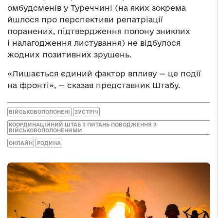
омбудсменів у Туреччині (на яких зокрема
йшлося про перспективи репатріації
поранених, підтвердження полону зниклих
і налагодження листування) не відбулося
жодних позитивних зрушень.
«Лишається єдиний фактор впливу — це події
на фронті», — сказав представник Штабу.
ВІЙСЬКОВОПОЛОНЕНІ
ЗУСТРІЧ
КООРДИНАЦІЙНИЙ ШТАБ З ПИТАНЬ ПОВОДЖЕННЯ З
ВІЙСЬКОВОПОЛОНЕНИМИ
ОНЛАЙН
РОДИНА