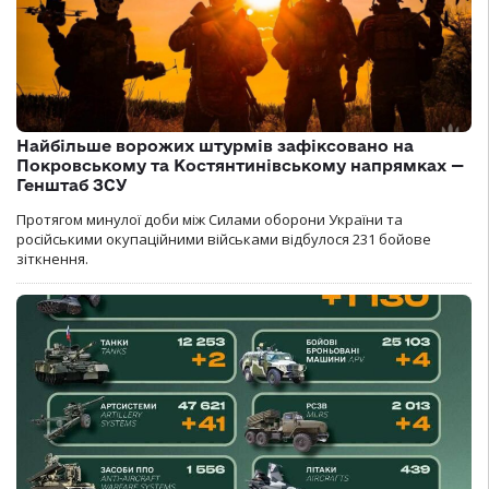
Найбільше ворожих штурмів зафіксовано на
Покровському та Костянтинівському напрямках —
Генштаб ЗСУ
Протягом минулої доби між Силами оборони України та
російськими окупаційними військами відбулося 231 бойове
зіткнення.