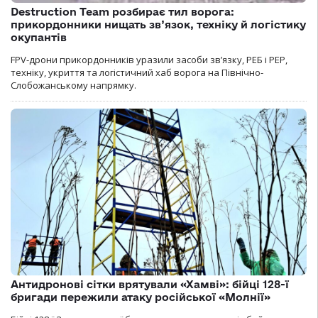
Destruction Team розбирає тил ворога:
прикордонники нищать зв’язок, техніку й логістику
окупантів
FPV-дрони прикордонників уразили засоби зв’язку, РЕБ і РЕР,
техніку, укриття та логістичний хаб ворога на Північно-
Слобожанському напрямку.
Антидронові сітки врятували «Хамві»: бійці 128-ї
бригади пережили атаку російської «Молнії»